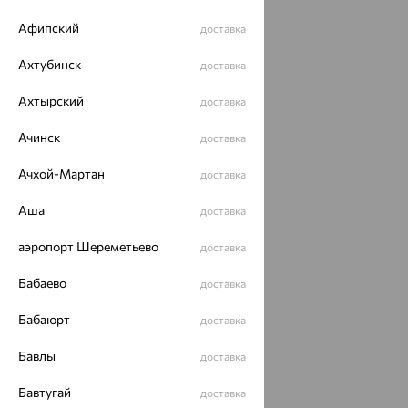
Разработка сайта —
CUBA
Афипский
доставка
Ахтубинск
доставка
Ахтырский
доставка
Ачинск
доставка
Ачхой-Мартан
доставка
Аша
доставка
аэропорт Шереметьево
доставка
Бабаево
доставка
Бабаюрт
доставка
Бавлы
доставка
Бавтугай
доставка