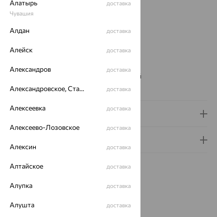
Алатырь
доставка
Вставка:
Фианит
Чувашия
Вид покрытия:
родирование
Алдан
Тип серег:
без подвесного элемента
доставка
Бренд:
INTALIA
Алейск
доставка
Цвет вставки:
Вес металла:
0.96 — 1.04
Александров
доставка
Наименование цвета вставки:
Бесцветный
Серьги Вид:
пусеты
Александровское, Ставропольский край
доставка
Алексеевка
доставка
Доставка и оплата
Алексеево-Лозовское
доставка
Гарантия и возврат
Алексин
доставка
Алтайское
доставка
Алупка
доставка
Похожие изделия
Алушта
доставка