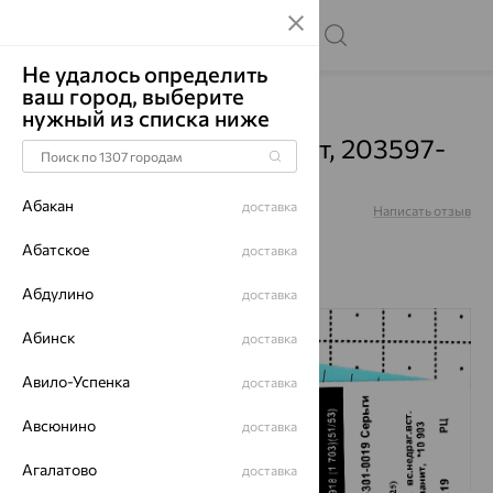
Не удалось определить
ваш город, выберите
Главная
Каталог
Серьги
Фианит
нужный из списка ниже
Серьги, серебро, фианит, 203597-
301-0019
Абакан
доставка
Артикул:
203597-301-0019
Написать отзыв
Абатское
доставка
Абдулино
доставка
65%
Абинск
доставка
Авило-Успенка
доставка
Авсюнино
доставка
Агалатово
доставка