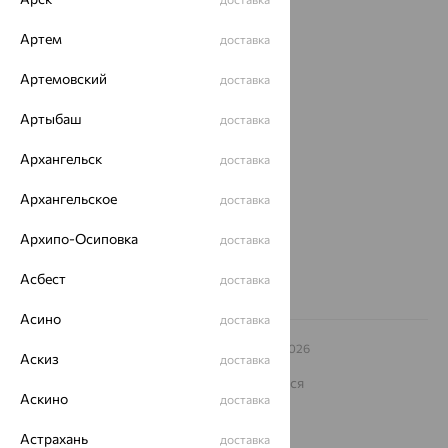
Магазины
Артем
доставка
Покупателям
Артемовский
доставка
О нас
Артыбаш
доставка
Магазины и доставка
г. Липецк
ул. Зегеля, 27/2
Архангельск
доставка
еще 3
Другие города
Архангельское
доставка
8 (800) 250-02-30
Заказать звонок
Архипо-Осиповка
доставка
Асбест
доставка
Асино
доставка
© ООО «Ювелирный дом «Кристалл»,
2009
– 2026
Аскиз
доставка
Архив акций
Архив изделий
Карта сайта
На информационном ресурсе применяются
рекомендательные технологии
Аскино
доставка
ОГРН 1044800168379
Астрахань
доставка
Политика конфеденциальности