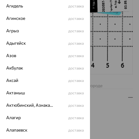
Агидель
доставка
Агинское
доставка
Агрыз
доставка
Адыгейск
доставка
Азов
доставка
Акбулак
доставка
Нет в наличии
Аксай
доставка
Изделие недоступно для заказа в вашем городе
Актаныш
доставка
Описание
Актюбинский, Азнакаевский район
доставка
Вид изделия:
пусеты
Вес:
0.98 — 1.06
Алагир
доставка
Металл:
Серебро
Алапаевск
Проба:
925
доставка
Страна происхождения:
РОССИЯ