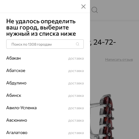
Не удалось определить
ваш город, выберите
Главная
Каталог
Серьги
Гранат
нужный из списка ниже
Серьги, серебро, гранат, 24-72-
00536-203
Абакан
доставка
Артикул:
24-72-00536-203
Написать отзыв
Абатское
доставка
Абдулино
доставка
64%
Абинск
доставка
Авило-Успенка
доставка
Авсюнино
доставка
Агалатово
доставка