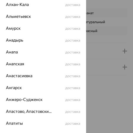
Характеристика вставки:
Алхан-Кала
доставка
ВИД КАМНЯ
Гранат
Альметьевск
доставка
ПРОИСХОЖДЕНИЕ
Натуральный
Амурск
доставка
ЦВЕТ
Красный
Анадырь
доставка
Доставка и оплата
Анапа
доставка
Анапская
доставка
Гарантия и возврат
Анастасиевка
доставка
Ангарск
доставка
Анжеро-Судженск
доставка
Идеальный комплект
Апастово, Апастовский район
доставка
Апатиты
доставка
64%