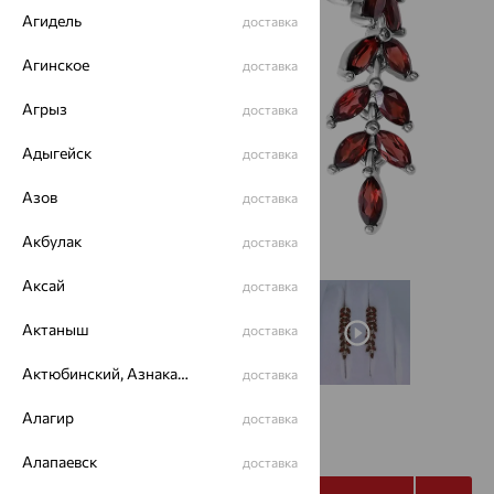
Агидель
доставка
Агинское
доставка
Агрыз
доставка
Адыгейск
доставка
Азов
доставка
Акбулак
доставка
Аксай
доставка
Актаныш
доставка
Актюбинский, Азнакаевский район
доставка
Алагир
доставка
11 003
₽
30 565
₽
Алапаевск
доставка