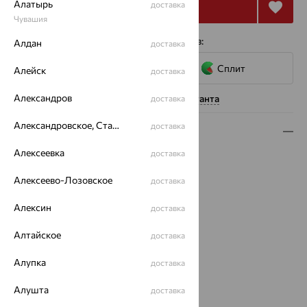
Алатырь
Купить
доставка
Чувашия
4 платежа по 2 751
₽
с помощью сервисов:
Алдан
доставка
Сплит
Алейск
доставка
Александров
Нужна помощь консультанта
доставка
Александровское, Ставропольский край
доставка
Описание
Алексеевка
доставка
Вид изделия:
коллекционные
Вес:
5.43
Алексеево-Лозовское
доставка
Металл:
Серебро
Проба:
925
Алексин
доставка
Страна происхождения:
РОССИЯ
Алтайское
Вставка:
Гранат
доставка
Коллекции:
Времена года
Алупка
доставка
Цвет вставки:
Вес металла:
4.121
Алушта
доставка
Наименование цвета вставки:
Красный