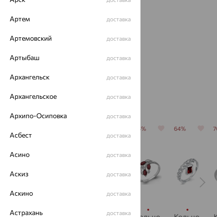
Артем
доставка
Серьги,
Серьги,
Артемовский
доставка
серебро,
серебро,
гранат
гранат
Артыбаш
доставка
10 878
8 007
₽
₽
от
30 216
22 241
₽
₽
Архангельск
доставка
Архангельское
доставка
С этим часто покупают
Архипо-Осиповка
доставка
64%
64%
70%
64%
64%
Асбест
доставка
Асино
доставка
Аскиз
доставка
Аскино
доставка
Астрахань
доставка
Кольцо,
Кольцо,
Кольцо,
Кольцо,
Кольцо,