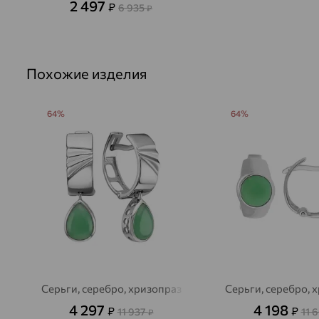
2 497
₽
6 935
₽
Похожие изделия
64%
64%
Серьги, серебро, хризопраз
Серьги, серебро, 
4 297
4 198
₽
₽
11 937
11 
₽