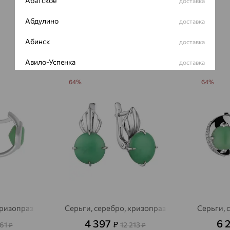
Абатское
доставка
Абдулино
доставка
Абинск
доставка
Авило-Успенка
доставка
Авсюнино
64%
64%
доставка
Агалатово
доставка
Агидель
доставка
Агинское
доставка
Агрыз
доставка
Адыгейск
доставка
Азов
доставка
хризопраз
Серьги, серебро, хризопраз
Серьги, 
4 397
6 
₽
661
12 213
₽
₽
Акбулак
доставка