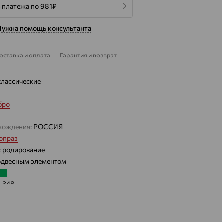
 платежа по 981
₽
Нужна помощь консультанта
оставка и оплата
Гарантия и возврат
классические
бро
хождения:
РОССИЯ
опраз
:
родирование
одвесным элементом
2.348
 цвета вставки:
Зеленый
а вставки: