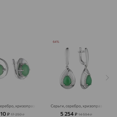
64%
серебро, хризопраз
Серьги, серебро, хризопраз
210
5 254
₽
₽
17 250
14 594
₽
₽