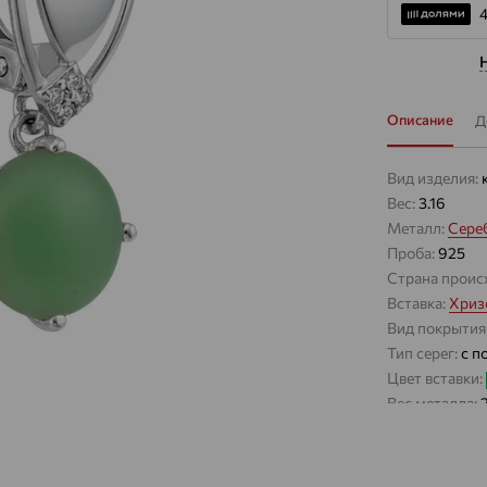
4
Описание
Д
Вид изделия:
Вес:
3.16
Металл:
Сере
Проба:
925
Страна проис
Вставка:
Хриз
Вид покрытия
Тип серег:
с п
Цвет вставки:
Вес металла:
Наименование
Характеристик