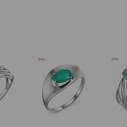
Аксай
доставка
Актаныш
доставка
Актюбинский, Азнакаевский район
доставка
Алагир
доставка
Алапаевск
доставка
64%
70%
Алатырь
доставка
Чувашия
Алдан
доставка
Алейск
доставка
Александров
доставка
Александровское, Ставропольский край
доставка
Алексеевка
доставка