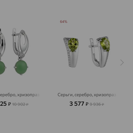
64%
серебро, хризопраз
Серьги, серебро, хризопраз
925
3 577
₽
₽
10 902
9 936
₽
₽