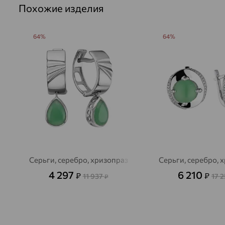
Похожие изделия
64%
64%
Серьги, серебро, хризопраз
Серьги, серебро, 
4 297
6 210
₽
₽
11 937
17 
₽