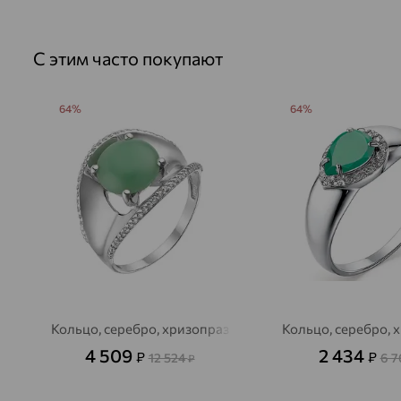
С этим часто покупают
64%
64%
Кольцо, серебро, хризопраз
Кольцо, серебро, 
4 509
2 434
₽
₽
12 524
6 
₽