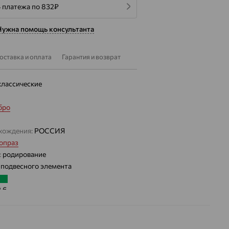
4 платежа по 832
₽
Нужна помощь консультанта
оставка и оплата
Гарантия и возврат
классические
бро
хождения:
РОССИЯ
опраз
:
родирование
 подвесного элемента
2.6
 цвета вставки:
Зеленый
а вставки: