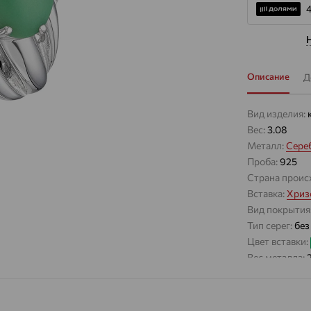
Описание
Д
Вид изделия:
Вес:
3.08
Металл:
Сере
Проба:
925
Страна проис
Вставка:
Хриз
Вид покрытия
Тип серег:
без
Цвет вставки:
Вес металла:
Наименование
Характеристик