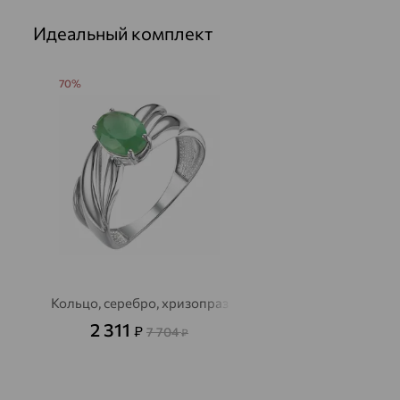
Идеальный комплект
70%
Кольцо, серебро, хризопраз
2 311
₽
7 704
₽