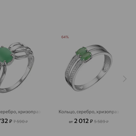
64%
серебро, хризопраз
Кольцо, серебро, хризопраз
732
2 012
₽
₽
7 590
5 589
₽
от
₽