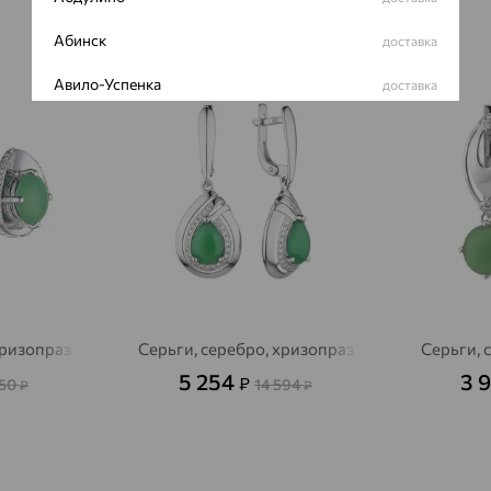
Абинск
доставка
64%
64%
Авило-Успенка
доставка
Авсюнино
доставка
Агалатово
доставка
Агидель
доставка
Агинское
доставка
Агрыз
доставка
Адыгейск
хризопраз
Серьги, серебро, хризопраз
Серьги, 
доставка
5 254
3 
₽
250
14 594
₽
₽
Азов
доставка
Акбулак
доставка
Аксай
доставка