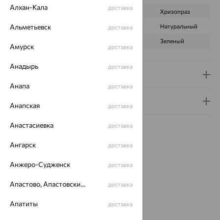
Алхан-Кала
доставка
ВИД КАМНЯ
Фианит
Хризопраз
Альметьевск
ПРОИСХОЖДЕНИЕ
Искусственный
Натуральный
доставка
ЦВЕТ
Бесцветный
Зеленый
Амурск
доставка
Анадырь
доставка
Доставка и оплата
Анапа
доставка
Гарантия и возврат
Анапская
доставка
Анастасиевка
доставка
Ангарск
доставка
Анжеро-Судженск
доставка
Идеальный комплект
Апастово, Апастовский район
доставка
64%
Апатиты
доставка