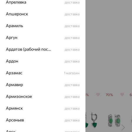
Апрелевка
доставка
Апшеронск
доставка
Арамиль
доставка
Аргун
доставка
Кольцо,
серебро,
Ардатов (рабочий поселок)
хризопраз
доставка
4 509
₽
Ардон
12 524
доставка
₽
Арзамас
1 магазин
Похожие изделия
Армавир
доставка
64%
64%
64%
64%
70%
Армизонское
доставка
Армянск
доставка
Арсеньев
доставка
Арск
доставка