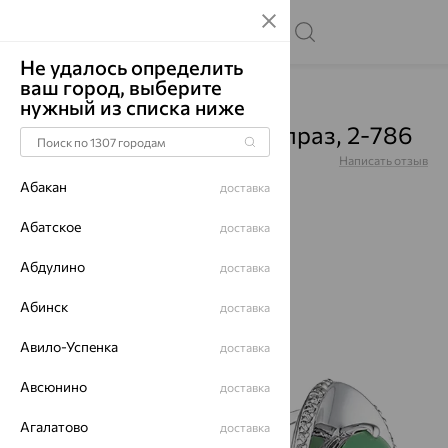
Не удалось определить
ваш город, выберите
Главная
Каталог
Серьги
Хризопраз
нужный из списка ниже
Серьги, серебро, хризопраз, 2-786
Артикул:
2-786
Написать отзыв
Абакан
доставка
Абатское
доставка
Абдулино
доставка
64%
Абинск
доставка
Авило-Успенка
доставка
Авсюнино
доставка
Агалатово
доставка