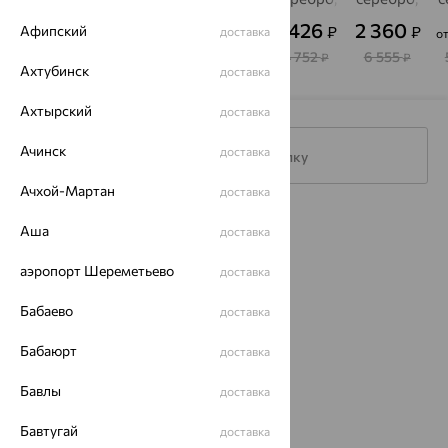
хризопраз
хризопраз
хризопраз
хризопраз
хризопраз
х
2 497
2 311
2 732
1 426
2 360
₽
₽
₽
₽
₽
Афипский
доставка
о
6 935
7 704
7 590
4 752
6 555
₽
₽
₽
₽
₽
Ахтубинск
доставка
Ахтырский
доставка
Ачинск
доставка
Подписаться на рассылку
Ачхой-Мартан
доставка
Каталог
Аша
доставка
Акции
аэропорт Шереметьево
доставка
Магазины
Бабаево
доставка
Покупателям
Бабаюрт
доставка
О нас
Бавлы
доставка
Магазины и доставка
г. Липецк
Бавтугай
доставка
ул. Зегеля, 27/2