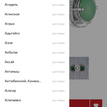
Агидель
доставка
Агинское
доставка
Агрыз
доставка
Адыгейск
доставка
Азов
доставка
Акбулак
доставка
Аксай
доставка
Актаныш
доставка
Актюбинский, Азнакаевский район
доставка
6 210
Алагир
доставка
₽
17 250
₽
Алапаевск
доставка
Купить