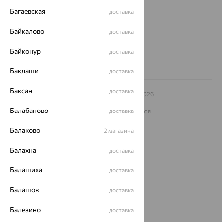
еще 3
Багаевская
доставка
Другие города
8 (800) 250-02-30
Байкалово
доставка
Заказать звонок
Байконур
доставка
Баклаши
доставка
Баксан
доставка
© ООО «Ювелирный дом «Кристалл»,
2009
– 2026
Архив акций
Архив изделий
Карта сайта
Балабаново
На информационном ресурсе применяются
доставка
рекомендательные технологии
Балаково
2 магазина
ОГРН 1044800168379
Политика конфеденциальности
Балахна
доставка
Разработка сайта —
CUBA
Балашиха
доставка
Балашов
доставка
Балезино
доставка