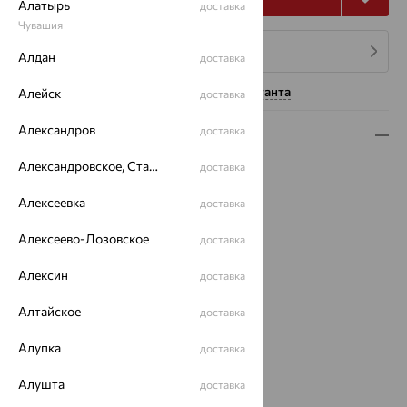
Алатырь
доставка
Чувашия
4 платежа по 1 553
₽
Алдан
доставка
Нужна помощь консультанта
Алейск
доставка
Александров
доставка
Описание
Александровское, Ставропольский край
доставка
Вид изделия:
классические
Вес:
5
Алексеевка
доставка
Металл:
Серебро
Проба:
925
Алексеево-Лозовское
доставка
Страна происхождения:
РОССИЯ
Вставка:
Хризопраз
Алексин
доставка
Вид покрытия:
родирование
Алтайское
доставка
Тип серег:
без подвесного элемента
Цвет вставки:
Алупка
доставка
Вес металла:
3.684
Наименование цвета вставки:
Зеленый
Алушта
доставка
Характеристика вставки: