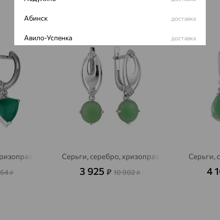
Абинск
доставка
64%
70%
Авило-Успенка
доставка
Авсюнино
доставка
Агалатово
доставка
Агидель
доставка
Агинское
доставка
Агрыз
доставка
Адыгейск
хризопраз
Серьги, серебро, хризопраз
Серьги, 
доставка
3 925
4 
₽
764
10 902
₽
₽
Азов
доставка
Акбулак
доставка
Аксай
доставка