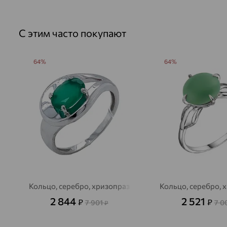
С этим часто покупают
64%
64%
Кольцо, серебро, хризопраз
Кольцо, серебро, 
2 844
2 521
₽
₽
7 901
7 0
₽