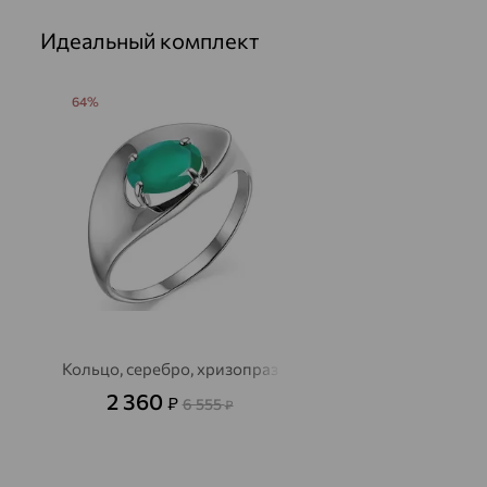
Идеальный комплект
64%
Кольцо, серебро, хризопраз
2 360
₽
6 555
₽