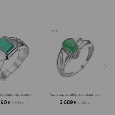
70%
серебро, хризопраз
Кольцо, серебро, хризопраз
490
2 689
₽
₽
9 695
8 964
₽
₽