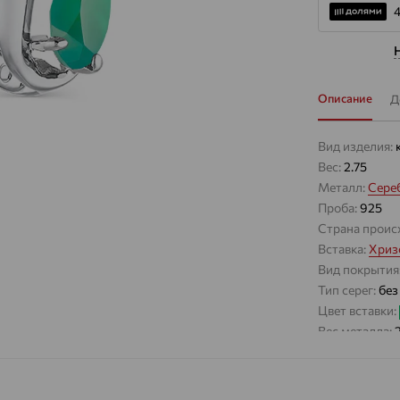
Описание
Д
Вид изделия:
Вес:
2.75
Металл:
Сере
Проба:
925
Страна проис
Вставка:
Хриз
Вид покрытия
Тип серег:
без
Цвет вставки:
Вес металла:
Наименование
Характеристик