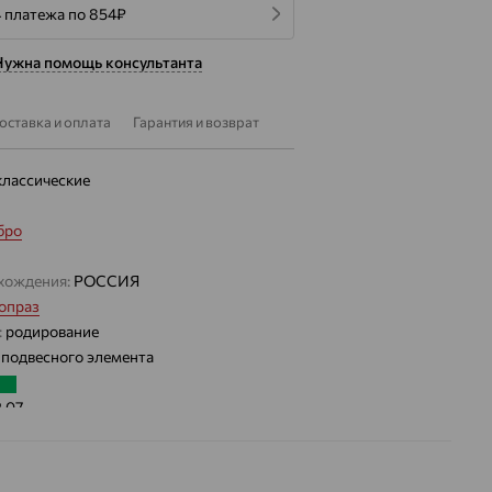
4 платежа по 854
₽
Нужна помощь консультанта
оставка и оплата
Гарантия и возврат
классические
бро
хождения:
РОССИЯ
опраз
:
родирование
 подвесного элемента
2.07
 цвета вставки:
Зеленый
а вставки: