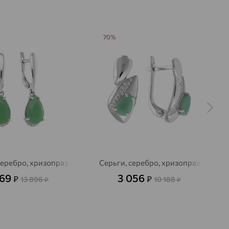
70%
серебро, хризопраз
Серьги, серебро, хризопраз
169
3 056
₽
₽
13 896
10 188
₽
₽