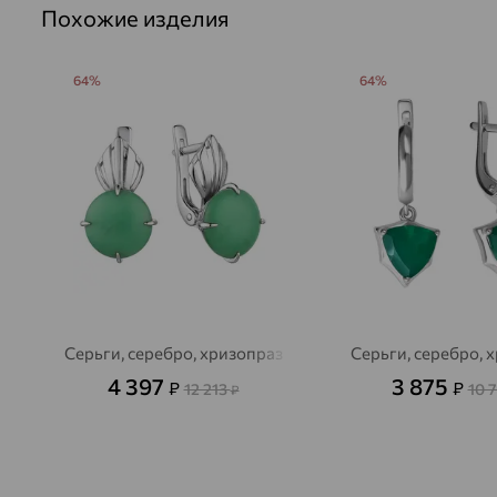
Похожие изделия
64%
64%
Серьги, серебро, хризопраз
Серьги, серебро, 
4 397
3 875
₽
₽
12 213
10 
₽