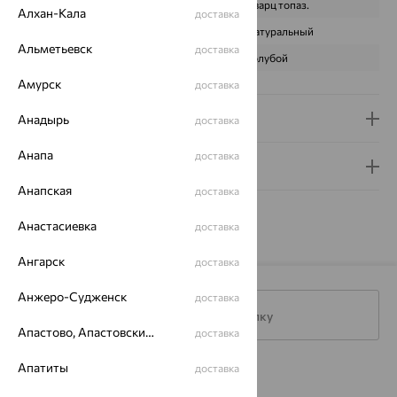
ВИД КАМНЯ
Кварц топаз.
Алхан-Кала
доставка
ПРОИСХОЖДЕНИЕ
Натуральный
Альметьевск
доставка
ЦВЕТ
Голубой
Амурск
доставка
Доставка и оплата
Анадырь
доставка
Анапа
доставка
Гарантия и возврат
Анапская
доставка
Анастасиевка
доставка
Ангарск
доставка
Анжеро-Судженск
доставка
Подписаться на рассылку
Апастово, Апастовский район
доставка
Апатиты
доставка
Каталог