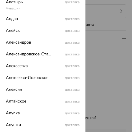
Алатырь
доставка
Чувашия
4 платежа по 2 220
₽
Алдан
доставка
Нужна помощь консультанта
Алейск
доставка
Описание
Александров
доставка
Вид изделия:
классические
Александровское, Ставропольский край
доставка
Вес:
16.33 — 16.94
Металл:
Серебро
Алексеевка
доставка
Проба:
925
Страна происхождения:
РОССИЯ
Алексеево-Лозовское
доставка
Вставка:
Кварц
Алексин
доставка
Вид покрытия:
родирование
Тип серег:
с подвесным элементом
Алтайское
доставка
Цвет вставки:
Вес металла:
15.43 — 16.27
Алупка
доставка
Наименование цвета вставки:
Голубой, Желтый
Характеристика вставки:
Алушта
доставка