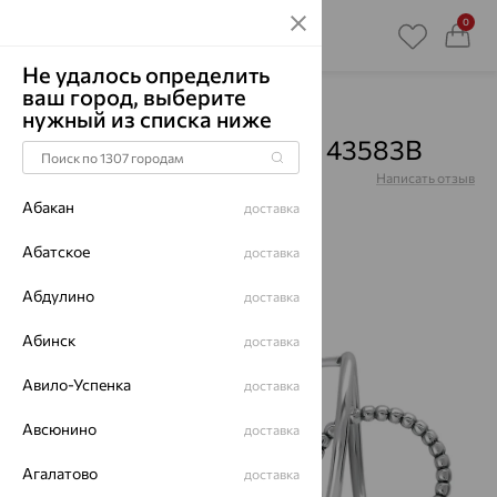
0
Не удалось определить
ваш город, выберите
Главная
Каталог
Серьги
Кварц
нужный из списка ниже
Серьги, серебро, кварц, 43583В
Артикул:
43583В
Написать отзыв
Абакан
доставка
Абатское
доставка
Абдулино
70%
доставка
Абинск
доставка
Авило-Успенка
доставка
Авсюнино
доставка
Агалатово
доставка