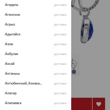
Агидель
доставка
Агинское
доставка
Агрыз
доставка
Адыгейск
доставка
Азов
доставка
Акбулак
доставка
Аксай
доставка
Актаныш
доставка
Актюбинский, Азнакаевский район
доставка
8 878
₽
29 592
₽
Алагир
доставка
Алапаевск
доставка
Купить