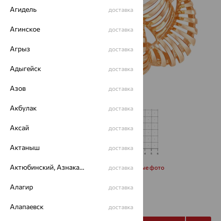
Агидель
доставка
Агинское
доставка
Агрыз
доставка
Адыгейск
доставка
Азов
доставка
Акбулак
доставка
Аксай
доставка
Актаныш
доставка
Актюбинский, Азнакаевский район
Запросить дополнительные фото
доставка
Алагир
доставка
от 29 467
₽
81 854
₽
Алапаевск
доставка