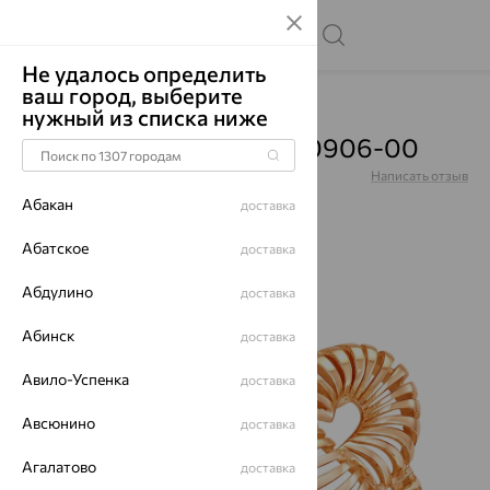
Не удалось определить
ваш город, выберите
Главная
Каталог
Серьги
Без вставок
нужный из списка ниже
Серьги, золото, 00-52-0906-00
Артикул:
00-52-0906-00
Написать отзыв
Абакан
доставка
Абатское
доставка
Абдулино
64%
доставка
Абинск
доставка
Авило-Успенка
доставка
Авсюнино
доставка
Агалатово
доставка