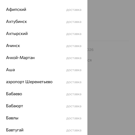
Другие города
Афипский
доставка
8 (800) 250-02-30
Заказать звонок
Ахтубинск
доставка
Ахтырский
доставка
Ачинск
доставка
© ООО «Ювелирный дом «Кристалл»,
2009
– 2026
Архив акций
Архив изделий
Карта сайта
Ачхой-Мартан
доставка
На информационном ресурсе применяются
рекомендательные технологии
Аша
доставка
ОГРН 1044800168379
Политика конфеденциальности
аэропорт Шереметьево
доставка
Разработка сайта —
CUBA
Бабаево
доставка
Бабаюрт
доставка
Бавлы
доставка
Бавтугай
доставка