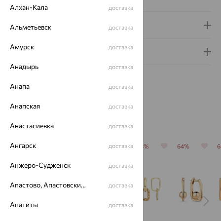
Алхан-Кала
доставка
Доставка и оплата
Альметьевск
доставка
Амурск
доставка
Гарантия и возврат
Анадырь
доставка
Анапа
доставка
Анапская
доставка
Похожие изделия
Анастасиевка
доставка
Ангарск
доставка
64%
64%
64%
64%
64%
Анжеро-Судженск
доставка
Апастово, Апастовский район
доставка
Апатиты
доставка