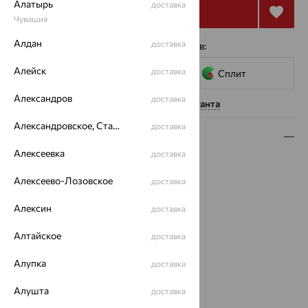
Алатырь
доставка
Купить
Чувашия
Алдан
доставка
4 платежа по 7 367
₽
с помощью сервисов:
Алейск
доставка
Сплит
Александров
доставка
Нужна помощь консультанта
Александровское, Ставропольский край
доставка
Описание
Алексеевка
доставка
Вид изделия:
классические
Вес:
3.03 — 3.09
Алексеево-Лозовское
доставка
Металл:
Золото
Алексин
доставка
Цвет металла:
Красный
Проба:
585
Алтайское
доставка
Страна происхождения:
РОССИЯ
Вид вставки:
Без вставок
Алупка
доставка
Бренд:
Золотые Узоры
Вес металла:
3.03 — 3.09
Алушта
доставка
Серьги Вид:
классические