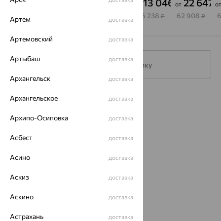
19 290
13 100
18 753
13 046
22 647
₽
₽
₽
₽
₽
от
от
от
от
о
64 300
36 390
52 091
36 238
62 908
₽
₽
₽
₽
₽
Артем
доставка
Артемовский
доставка
Артыбаш
доставка
Подписаться на рассылку
Архангельск
доставка
Архангельское
Каталог
доставка
Акции
Архипо-Осиповка
доставка
Магазины
Асбест
доставка
Покупателям
Асино
доставка
О нас
Аскиз
доставка
Магазины и доставка
г. Липецк
Аскино
доставка
ул. Зегеля, 27/2
еще 3
Астрахань
доставка