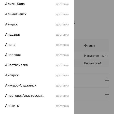
Алхан-Кала
доставка
Бренд:
MAGIC STONES
Цвет вставки:
Альметьевск
доставка
Вес металла:
3.642
Наименование цвета вставки:
Фиолетовый
Амурск
доставка
Серьги Вид:
классические
Анадырь
Характеристика вставки:
доставка
Аметрин
Анапа
доставка
ВИД КАМНЯ
Фианит
синтетический
Анапская
доставка
ПРОИСХОЖДЕНИЕ
Искусственный
Искусственный
ЦВЕТ
Фиолетовый
Бесцветный
Анастасиевка
доставка
Ангарск
доставка
Доставка и оплата
Анжеро-Судженск
доставка
Гарантия и возврат
Апастово, Апастовский район
доставка
Апатиты
доставка