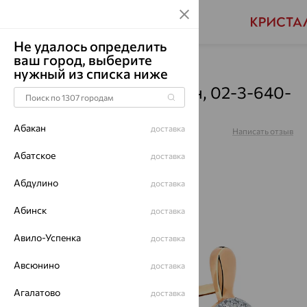
Не удалось определить
ваш город, выберите
Главная
Каталог
Серьги
Аметрин
нужный из списка ниже
Серьги, золото, аметрин, 02-3-640-
1701-011
Абакан
доставка
Артикул:
02-3-640-1701-011
Написать отзыв
Купили 87 раз
Абатское
доставка
Абдулино
доставка
Абинск
доставка
64%
Авило-Успенка
доставка
Авсюнино
доставка
Агалатово
доставка