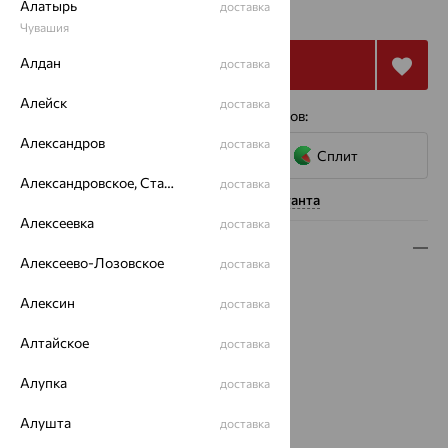
49 991
Алатырь
₽
доставка
138 863
₽
Чувашия
Алдан
Купить
доставка
Алейск
доставка
4 платежа по 12 498
₽
с помощью сервисов:
Александров
доставка
Сплит
Александровское, Ставропольский край
доставка
Нужна помощь консультанта
Алексеевка
доставка
Описание
Алексеево-Лозовское
доставка
Вид изделия:
классические
Алексин
доставка
Вес:
4.79
Металл:
Золото
Алтайское
доставка
Цвет металла:
Красный
Проба:
585
Алупка
доставка
Страна происхождения:
РОССИЯ
Алушта
Вставка:
Аметрин
доставка
Вид вставки:
Одинарник