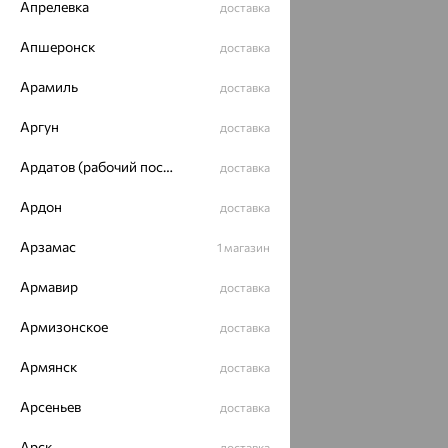
Апрелевка
доставка
Апшеронск
доставка
Идеальный комплект
Арамиль
доставка
64%
Аргун
доставка
Ардатов (рабочий поселок)
доставка
Ардон
доставка
Арзамас
1 магазин
Армавир
доставка
Кольцо,
золото,
Армизонское
доставка
аметрин,
31 202
₽
MAGIC
Армянск
доставка
STONES
86 671
₽
Арсеньев
доставка
Похожие изделия
Арск
доставка