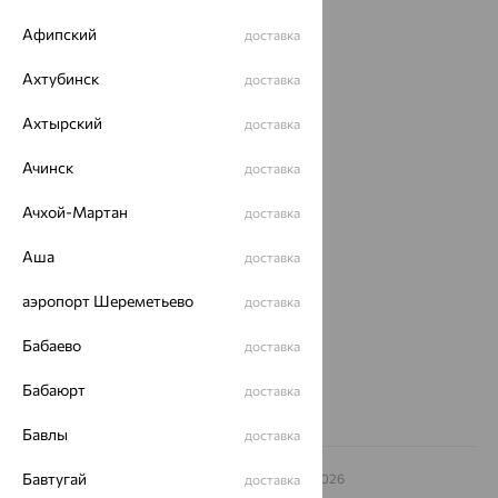
Каталог
Афипский
доставка
Акции
Ахтубинск
доставка
Магазины
Ахтырский
доставка
Покупателям
Ачинск
доставка
О нас
Ачхой-Мартан
доставка
Магазины и доставка
г. Липецк
ул. Зегеля, 27/2
Аша
доставка
еще 3
аэропорт Шереметьево
доставка
Другие города
8 (800) 250-02-30
Бабаево
доставка
Заказать звонок
Бабаюрт
доставка
Бавлы
доставка
Бавтугай
© ООО «Ювелирный дом «Кристалл»,
2009
– 2026
доставка
Архив акций
Архив изделий
Карта сайта