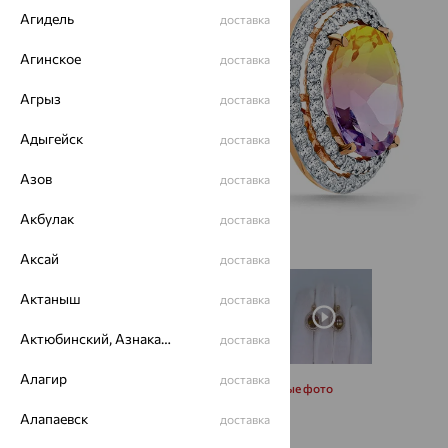
Агидель
доставка
Агинское
доставка
Агрыз
доставка
Адыгейск
доставка
Азов
доставка
Акбулак
доставка
Аксай
доставка
Актаныш
доставка
Актюбинский, Азнакаевский район
доставка
Алагир
доставка
Запросить дополнительные фото
Алапаевск
доставка