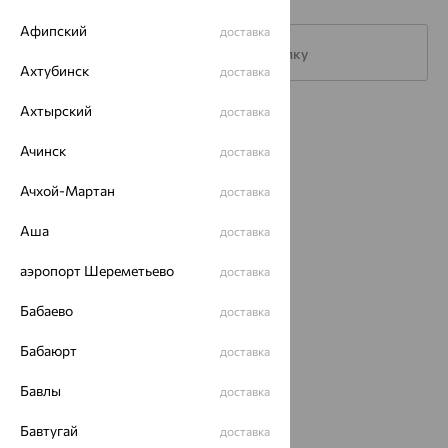
Афипский
доставка
Подписаться на рассылку
Ахтубинск
доставка
Ахтырский
доставка
Каталог
Ачинск
доставка
Акции
Ачхой-Мартан
доставка
Доставка
Аша
доставка
Покупателям
аэропорт Шереметьево
О нас
доставка
Магазины и доставка
г. Липецк
Бабаево
доставка
ул. Зегеля, 27/2
еще 3
Бабаюрт
доставка
Другие города
Бавлы
доставка
8 (800) 250-02-30
Заказать звонок
Бавтугай
доставка