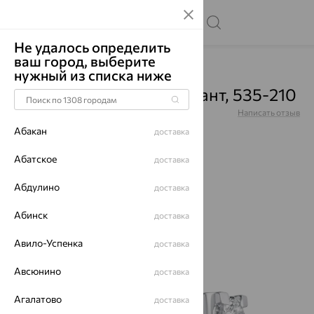
Не удалось определить
ваш город, выберите
Главная
Каталог
Серьги
Бриллиант
нужный из списка ниже
Серьги, золото, бриллиант, 535-210
Артикул:
535-210
Написать отзыв
Абакан
доставка
Абатское
доставка
Абдулино
70%
доставка
Абинск
доставка
Авило-Успенка
доставка
Авсюнино
доставка
Агалатово
доставка