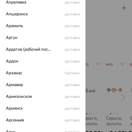
Апрелевка
доставка
Гарантия и возврат
Апшеронск
доставка
Арамиль
доставка
Аргун
доставка
Похожие изделия
Ардатов (рабочий поселок)
доставка
Ардон
доставка
64%
64%
64%
64%
64%
Арзамас
1 магазин
Армавир
доставка
Армизонское
доставка
Армянск
доставка
Серьги,
Серьги,
Серьги,
серьги,
Серьги,
Арсеньев
доставка
золото,
золото,
золото,
золото,
золото,
бриллиант,
бриллиант,
бриллиант,
бриллиант,
бриллиант
б
Арск
доставка