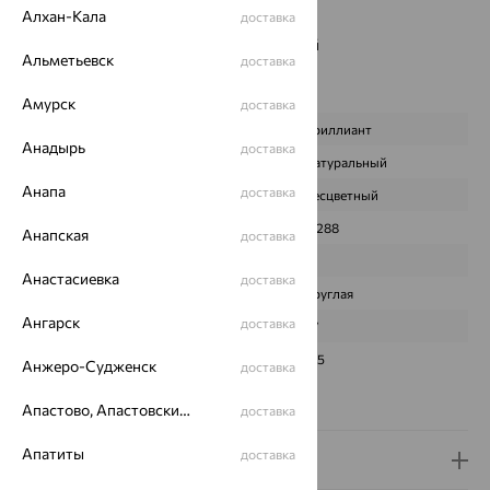
Алхан-Кала
доставка
Вес металла:
1.702
Наименование цвета вставки:
Бесцветный
Альметьевск
доставка
Серьги Вид:
пусеты
Характеристика вставки:
Амурск
доставка
ВИД КАМНЯ
Бриллиант
Анадырь
доставка
ПРОИСХОЖДЕНИЕ
Натуральный
Анапа
доставка
ЦВЕТ
Бесцветный
ВЕС
0,288
Анапская
доставка
КОЛИЧЕСТВО
2
Анастасиевка
доставка
ФОРМА ОГРАНКИ
Круглая
Ангарск
доставка
ГРАНЕЙ
57
ЧИСТОТА
3/5
Анжеро-Судженск
доставка
Сертификаты на камни
Апастово, Апастовский район
доставка
Апатиты
доставка
Доставка и оплата