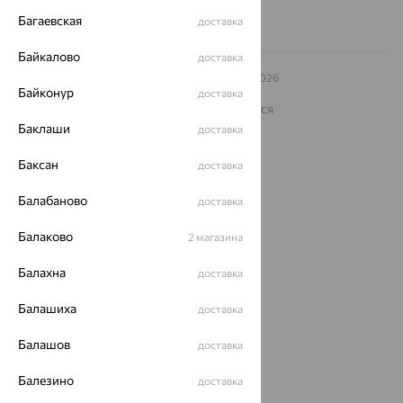
Багаевская
доставка
Байкалово
доставка
© ООО «Ювелирный дом «Кристалл»,
2009
– 2026
Байконур
Архив акций
Архив изделий
Карта сайта
доставка
На информационном ресурсе применяются
рекомендательные технологии
Баклаши
доставка
ОГРН 1044800168379
Политика конфеденциальности
Баксан
доставка
Разработка сайта —
CUBA
Балабаново
доставка
Балаково
2 магазина
Балахна
доставка
Балашиха
доставка
Балашов
доставка
Балезино
доставка