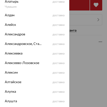
Алатырь
доставка
Купить
Чувашия
Алдан
доставка
4 платежа по 21 856
₽
Алейск
доставка
Нужна помощь консультанта
Александров
доставка
Описание
Александровское, Ставропольский край
доставка
Вид изделия:
пусеты
Алексеевка
доставка
Вес:
1.76
Металл:
Золото
Алексеево-Лозовское
доставка
Цвет металла:
Красный
Алексин
Проба:
585
доставка
Страна происхождения:
РОССИЯ
Алтайское
доставка
Вставка:
Бриллиант
Вид вставки:
Одинарник
Алупка
доставка
Вид обработки:
родирование
Бренд:
Brilliant Style
Алушта
доставка
Цвет вставки: