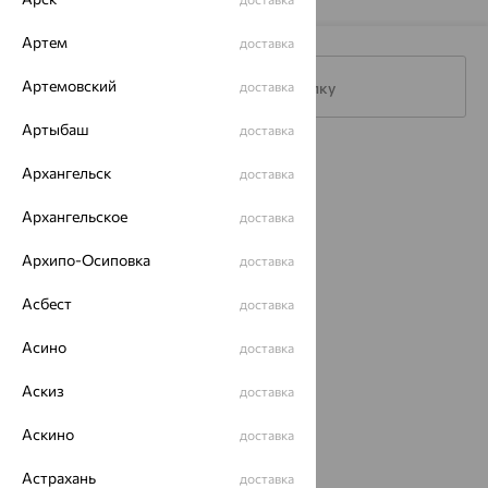
Артем
доставка
Артемовский
Подписаться на рассылку
доставка
Артыбаш
доставка
Каталог
Архангельск
доставка
Акции
Архангельское
доставка
Магазины
Архипо-Осиповка
доставка
Покупателям
Асбест
доставка
О нас
Асино
доставка
Магазины и доставка
г. Липецк
ул. Зегеля, 27/2
Аскиз
доставка
еще 3
Аскино
доставка
Другие города
8 (800) 250-02-30
Астрахань
доставка