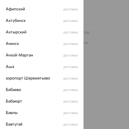
Заказать звонок
Афипский
доставка
Ахтубинск
доставка
Ахтырский
доставка
© ООО «Ювелирный дом «Кристалл»,
2009
– 2026
Архив акций
Архив изделий
Карта сайта
На информационном ресурсе применяются
Ачинск
доставка
рекомендательные технологии
Ачхой-Мартан
доставка
ОГРН 1044800168379
Политика конфеденциальности
Аша
доставка
Разработка сайта —
CUBA
аэропорт Шереметьево
доставка
Бабаево
доставка
Бабаюрт
доставка
Бавлы
доставка
Бавтугай
доставка