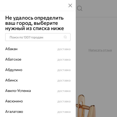
Не удалось определить
ваш город, выберите
Главная
Каталог
Серьги
Фианит
нужный из списка ниже
Серьги, золото, фианит,
01С1115081SР
Абакан
доставка
Артикул:
01С1115081SР
Написать отзыв
Абатское
доставка
Абдулино
доставка
64%
Абинск
доставка
Авило-Успенка
доставка
Авсюнино
доставка
Агалатово
доставка