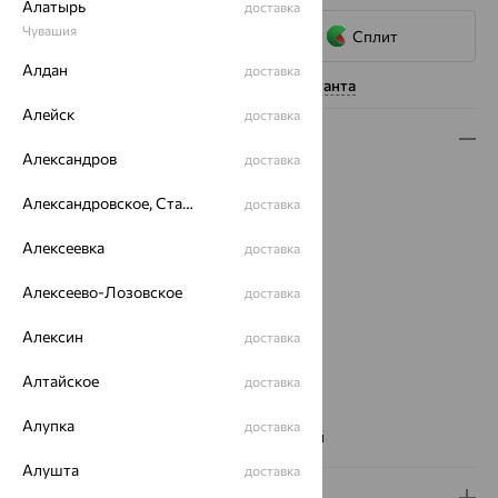
Алатырь
доставка
Чувашия
Сплит
Алдан
доставка
Нужна помощь консультанта
Алейск
доставка
Описание
Александров
доставка
Вид изделия:
классические
Александровское, Ставропольский край
доставка
Вес:
3.77
Металл:
Золото
Алексеевка
доставка
Цвет металла:
Красный
Проба:
375
Алексеево-Лозовское
доставка
Страна происхождения:
РОССИЯ
Вставка:
Фианит
Алексин
доставка
Вид вставки:
Многокаменка
Алтайское
доставка
Цвет вставки:
Вес металла:
3.01
Алупка
доставка
Наименование цвета вставки:
Бесцветный
Алушта
доставка
Доставка и оплата