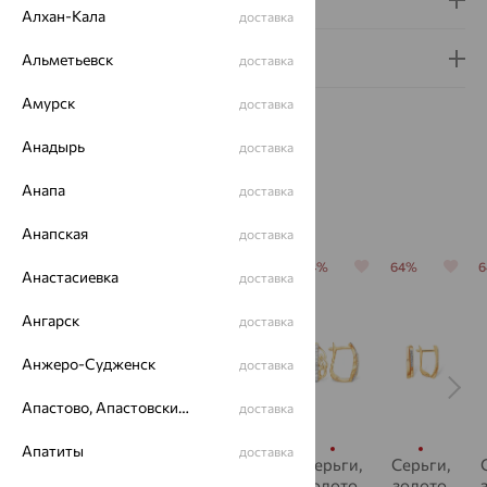
Алхан-Кала
доставка
Гарантия и возврат
Альметьевск
доставка
Амурск
доставка
Анадырь
доставка
Анапа
доставка
Похожие изделия
Анапская
доставка
64%
64%
64%
64%
64%
Анастасиевка
доставка
Ангарск
доставка
Анжеро-Судженск
доставка
Апастово, Апастовский район
доставка
Апатиты
доставка
Серьги,
Серьги,
Серьги,
Серьги,
Серьги,
золото,
золото,
золото,
золото,
золото,