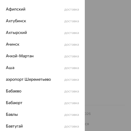
Акции
Афипский
доставка
Магазины
Ахтубинск
доставка
Покупателям
Ахтырский
доставка
О нас
Ачинск
доставка
Магазины и доставка
г. Липецк
ул. Зегеля, 27/2
Ачхой-Мартан
доставка
еще 3
Аша
доставка
Другие города
8 (800) 250-02-30
аэропорт Шереметьево
доставка
Заказать звонок
Бабаево
доставка
Бабаюрт
доставка
© ООО «Ювелирный дом «Кристалл»,
2009
– 2026
Бавлы
доставка
Архив акций
Архив изделий
Карта сайта
На информационном ресурсе применяются
Бавтугай
доставка
рекомендательные технологии