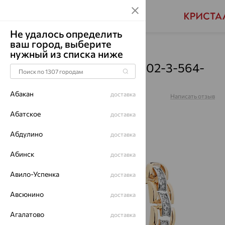
Не удалось определить
ваш город, выберите
Главная
Каталог
Серьги
Корунд
нужный из списка ниже
Серьги, золото, корунд, 02-3-564-
1501-011
Абакан
доставка
Артикул:
02-3-564-1501-011
Написать отзыв
Абатское
доставка
Абдулино
доставка
64%
Абинск
доставка
Авило-Успенка
доставка
Авсюнино
доставка
Агалатово
доставка