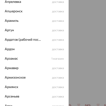
Апрелевка
доставка
Идеальный комплект
Апшеронск
доставка
64%
Арамиль
доставка
Аргун
доставка
Ардатов (рабочий поселок)
доставка
Ардон
доставка
Арзамас
1 магазин
Кольцо,
золото,
Армавир
доставка
корунд,
33 254
₽
MAGIC
Армизонское
доставка
STONES
92 373
₽
Армянск
доставка
Похожие изделия
Арсеньев
доставка
64%
64%
64%
64%
64%
Арск
доставка