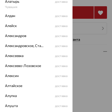
Алатырь
доставка
Чувашия
Купить
Алдан
доставка
Алейск
доставка
4 платежа по 14 328
₽
Александров
доставка
Нужна помощь консультанта
Александровское, Ставропольский край
доставка
Описание
Алексеевка
доставка
Вид изделия:
классические
Алексеево-Лозовское
доставка
Вес:
4.55
Металл:
Золото
Алексин
доставка
Цвет металла:
Красный
Проба:
585
Алтайское
доставка
Страна происхождения:
РОССИЯ
Вставка:
Корунд
Алупка
доставка
Вид вставки:
Одинарник
Алушта
доставка
Бренд:
MAGIC STONES