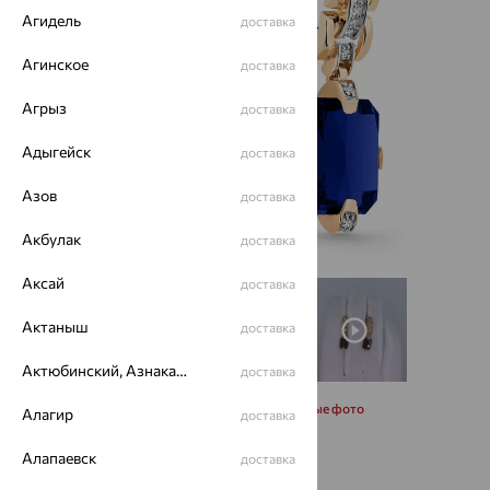
Агидель
доставка
Агинское
доставка
Агрыз
доставка
Адыгейск
доставка
Азов
доставка
Акбулак
доставка
Аксай
доставка
Актаныш
доставка
Актюбинский, Азнакаевский район
доставка
Запросить дополнительные фото
Алагир
доставка
Алапаевск
доставка
57 313
₽
159 203
₽