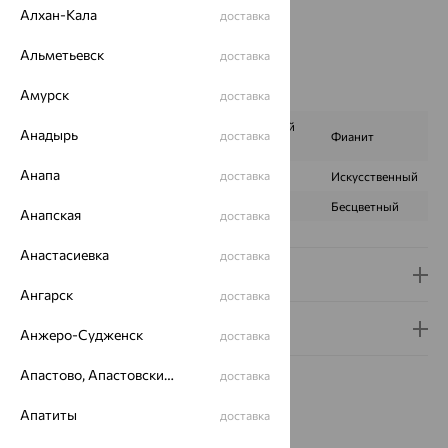
Цвет вставки:
Алхан-Кала
доставка
Вес металла:
3.34
Наименование цвета вставки:
Синий
Альметьевск
доставка
Серьги Вид:
классические
Характеристика вставки:
Амурск
доставка
Корунд сапфировый
Анадырь
доставка
ВИД КАМНЯ
Фианит
синт.
Анапа
доставка
ПРОИСХОЖДЕНИЕ
Искусственный
Искусственный
ЦВЕТ
Синий
Бесцветный
Анапская
доставка
Анастасиевка
доставка
Доставка и оплата
Ангарск
доставка
Гарантия и возврат
Анжеро-Судженск
доставка
Апастово, Апастовский район
доставка
Апатиты
доставка