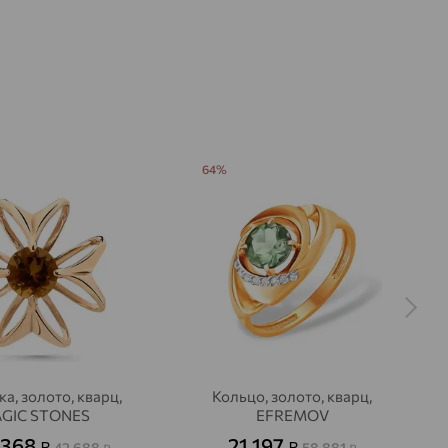
64%
а, золото, кварц,
Кольцо, золото, кварц,
GIC STONES
EFREMOV
 368
21 197
₽
₽
42 688
58 881