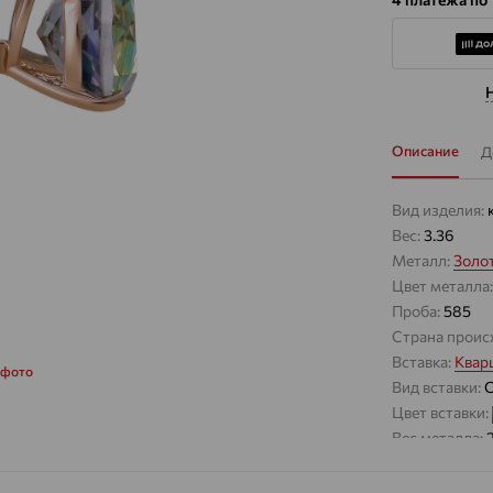
Описание
Д
Вид изделия:
Вес:
3.36
Металл:
Золо
Цвет металла
Проба:
585
Страна проис
Вставка:
Квар
 фото
Вид вставки:
Цвет вставки:
Вес металла:
Наименование
Серьги Вид:
к