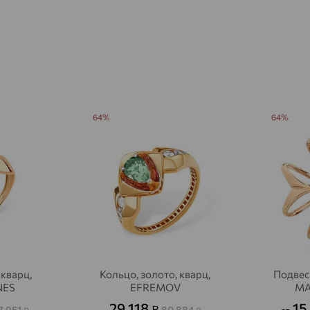
Агалатово
доставка
Агидель
доставка
Агинское
доставка
Агрыз
доставка
Адыгейск
64%
64%
доставка
Азов
доставка
Акбулак
доставка
Аксай
доставка
Актаныш
доставка
Актюбинский, Азнакаевский район
доставка
 кварц,
Кольцо, золото, кварц,
Подвеск
Алагир
доставка
NES
EFREMOV
MA
29 118
15
₽
7 951
80 884