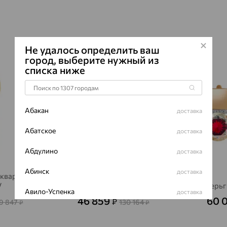
Характеристик
ВИД КАМН
ПРОИСХОЖ
Не удалось определить ваш
ЦВЕТ
город, выберите нужный из
64%
64%
списка ниже
Абакан
доставка
Абатское
доставка
Абдулино
доставка
Абинск
доставка
 кварц,
V
Серьги, золото, кварц
Серьг
Авило-Успенка
доставка
46 859
60 
₽
9 847
130 164
₽
₽
Авсюнино
доставка