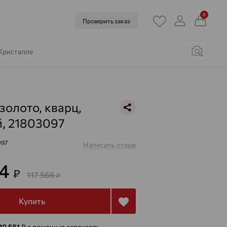
0
Проверить заказ
золото, кварц,
, 21803097
097
Написать отзыв
24
₽
117 566
₽
Купить
10 581
₽
с помощью сервисов: