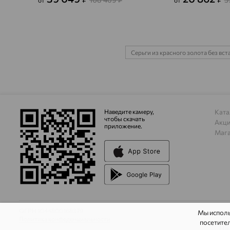
от
₽
от
Серьги из красного золота без вст
Наведите камеру,
Ката
чтобы скачать
Акц
приложение.
Маг
ОГРН 1044800168379
Мы испол
Политика конфеденциальности
посетител
На