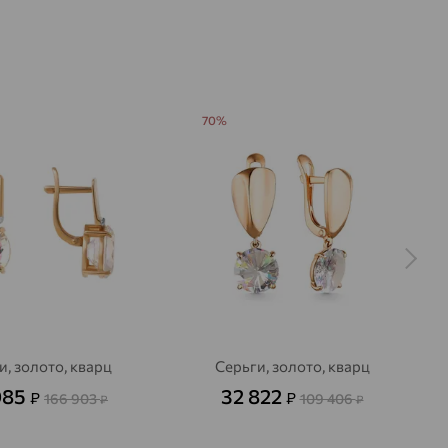
а вставки:
Я
Кварц мистик
Фианит
ДЕНИЕ
Натуральный
Искусственный
Микс
Бесцветный
70%
и, золото, кварц
Серьги, золото, кварц
085
32 822
₽
₽
166 903
109 406
₽
₽