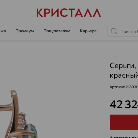
ажа
Премиум
Покупателям
Карьера
Серьги, 
красный
Артикул:
21803
42 3
4 платежа по 