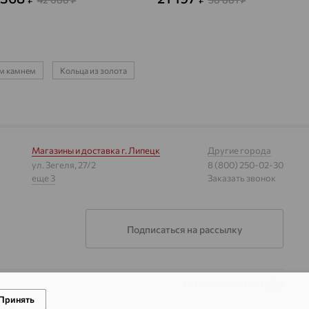
₽
₽
ым камнем
Кольца из золота
Магазины и доставка
г. Липецк
Другие города
ул. Зегеля, 27/2
8 (800) 250-02-30
еще 3
Заказать звонок
Подписаться на рассылку
Разработка сайта —
CUBA
Принять
гии