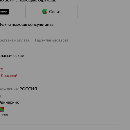
Сплит
Нужна помощь консультанта
оставка и оплата
Гарантия и возврат
классические
то
:
Красный
хождения:
РОССИЯ
ц
Одинарник
2.355
 цвета вставки:
Микс
лассические