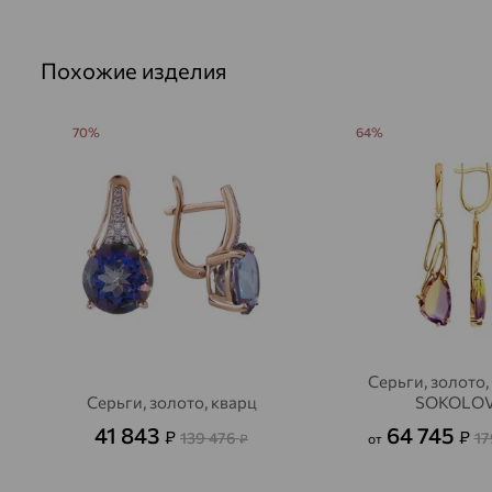
Похожие изделия
70%
64%
Серьги, золото,
Серьги, золото, кварц
SOKOLO
41 843
64 745
₽
₽
139 476
17
₽
от