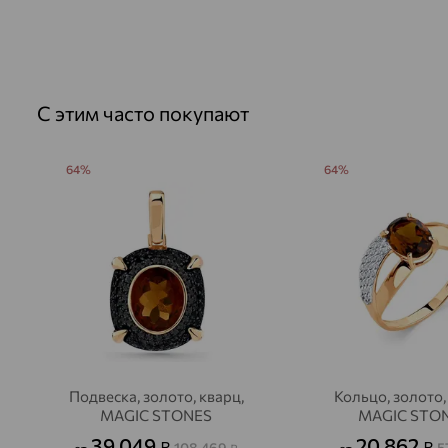
С этим часто покупают
64%
64%
Подвеска, золото, кварц,
Кольцо, золото,
MAGIC STONES
MAGIC STO
39 049
20 862
₽
₽
108 469
5