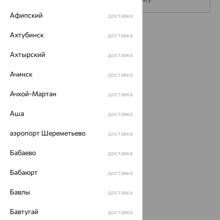
Афипский
доставка
Каталог
Ахтубинск
доставка
Акции
Ахтырский
доставка
Доставка
Ачинск
доставка
Покупателям
Ачхой-Мартан
доставка
О нас
Аша
доставка
Магазины и доставка
г. Липецк
аэропорт Шереметьево
доставка
ул. Зегеля, 27/2
еще 3
Бабаево
доставка
Другие города
8 (800) 250-02-30
Бабаюрт
доставка
Заказать звонок
Бавлы
доставка
Бавтугай
доставка