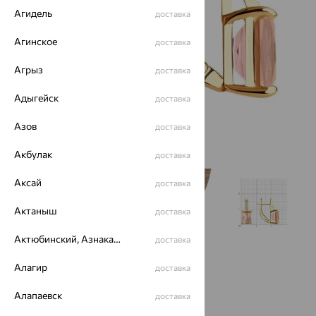
Агидель
доставка
Агинское
доставка
Агрыз
доставка
Адыгейск
доставка
Азов
доставка
Акбулак
доставка
Аксай
доставка
Актаныш
доставка
Актюбинский, Азнакаевский район
доставка
Алагир
доставка
Алапаевск
доставка