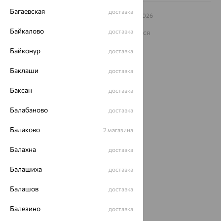
Багаевская
доставка
© ООО «Ювелирный дом «Кристалл»,
2009
– 2026
Архив акций
Архив изделий
Карта сайта
Байкалово
доставка
На информационном ресурсе применяются
рекомендательные технологии
Байконур
доставка
ОГРН 1044800168379
Политика конфеденциальности
Баклаши
доставка
Разработка сайта —
CUBA
Баксан
доставка
Балабаново
доставка
Балаково
2 магазина
Балахна
доставка
Балашиха
доставка
Балашов
доставка
Балезино
доставка