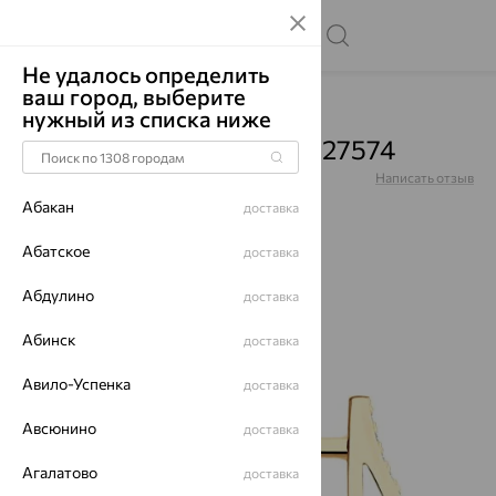
Не удалось определить
ваш город, выберите
Главная
Каталог
Серьги
Кварц
нужный из списка ниже
Серьги, золото, кварц, 727574
Артикул:
727574
Написать отзыв
Абакан
доставка
Абатское
доставка
Абдулино
доставка
64%
Абинск
доставка
Авило-Успенка
доставка
Авсюнино
доставка
Агалатово
доставка