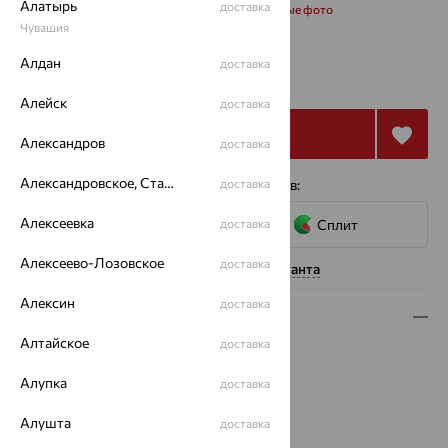
Алатырь
доставка
Запросить дополнительные фото
Чувашия
32 242
Алдан
доставка
₽
89 561
₽
Алейск
доставка
Купить
Александров
доставка
Александровское, Ставропольский край
4 платежа по 8 061
₽
с помощью сервисов:
доставка
Алексеевка
доставка
Сплит
Алексеево-Лозовское
доставка
Нужна помощь консультанта
Алексин
доставка
Описание
Алтайское
доставка
Вид изделия:
классические
Вес:
2.89
Алупка
доставка
Металл:
Золото
Алушта
Цвет металла:
Красный
доставка
Проба:
585