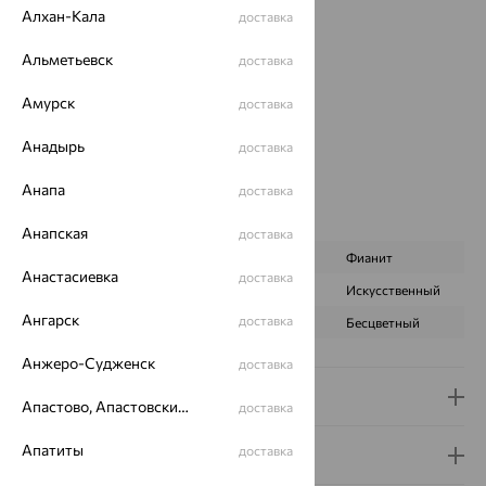
Алхан-Кала
доставка
Страна происхождения:
РОССИЯ
Вставка:
Кварц
Альметьевск
доставка
Вид вставки:
Одинарник
Бренд:
SOKOLOV
Амурск
доставка
Цвет вставки:
Анадырь
Вес металла:
2.155
доставка
Наименование цвета вставки:
Розовый
Анапа
доставка
Серьги Вид:
классические
Характеристика вставки:
Анапская
доставка
ВИД КАМНЯ
Ситал Морганит
Фианит
Анастасиевка
доставка
ПРОИСХОЖДЕНИЕ
Искусственный
Искусственный
Ангарск
доставка
ЦВЕТ
Розовый
Бесцветный
Анжеро-Судженск
доставка
Доставка и оплата
Апастово, Апастовский район
доставка
Апатиты
доставка
Гарантия и возврат