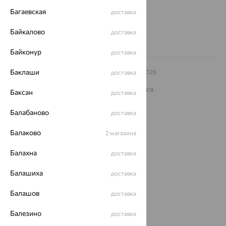
8 (800) 250-02-30
Багаевская
доставка
Заказать звонок
Байкалово
доставка
Байконур
доставка
Баклаши
© ООО «Ювелирный дом «Кристалл»,
2009
– 2026
доставка
Архив акций
Архив изделий
Карта сайта
На информационном ресурсе применяются
Баксан
доставка
рекомендательные технологии
ОГРН 1044800168379
Балабаново
доставка
Политика конфеденциальности
Балаково
2 магазина
Разработка сайта —
CUBA
Балахна
доставка
Балашиха
доставка
Балашов
доставка
Балезино
доставка