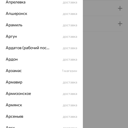
Апрелевка
доставка
Доставка и оплата
Апшеронск
доставка
Гарантия и возврат
Арамиль
доставка
Аргун
доставка
Ардатов (рабочий поселок)
доставка
Ардон
доставка
Похожие изделия
Арзамас
1 магазин
64%
64%
Армавир
доставка
Армизонское
доставка
Армянск
доставка
Арсеньев
доставка
Арск
доставка