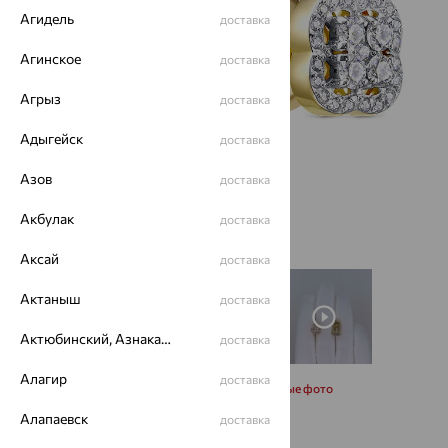
Агидель
доставка
Агинское
доставка
Агрыз
доставка
Адыгейск
доставка
Азов
доставка
Акбулак
доставка
Аксай
доставка
Актаныш
доставка
Актюбинский, Азнакаевский район
доставка
Алагир
доставка
Запросить дополнительные фото
Алапаевск
доставка