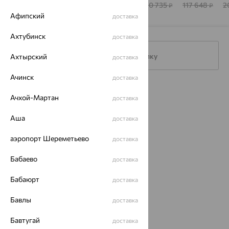
BRILLIANT
BRILLIANT
КОСТРОМЫ
КОСТРОМЫ
282 408
104 103
506 841
480 735
117 648
2
₽
₽
₽
₽
₽
Афипский
доставка
Ахтубинск
доставка
Подписаться на рассылку
Ахтырский
доставка
Ачинск
доставка
Каталог
Ачхой-Мартан
доставка
Акции
Аша
доставка
Магазины
аэропорт Шереметьево
доставка
Покупателям
Бабаево
доставка
О нас
Бабаюрт
доставка
Магазины и доставка
г. Липецк
ул. Зегеля, 27/2
Бавлы
доставка
еще 3
Бавтугай
доставка
Другие города