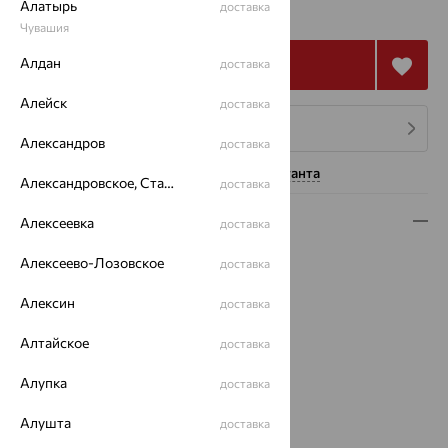
88 695
Алатырь
₽
доставка
246 374
₽
Чувашия
Алдан
Купить
доставка
Алейск
доставка
4 платежа по 22 174
₽
Александров
доставка
Нужна помощь консультанта
Александровское, Ставропольский край
доставка
Описание
Алексеевка
доставка
Вид изделия:
пусеты
Алексеево-Лозовское
доставка
Вес:
2.69
Алексин
Металл:
Золото
доставка
Цвет металла:
Желтый
Алтайское
доставка
Проба:
585
Страна происхождения:
РОССИЯ
Алупка
доставка
Вставка:
Бриллиант
Вид вставки:
Многокаменка
Алушта
доставка
Коллекции:
БРЕНДЫ