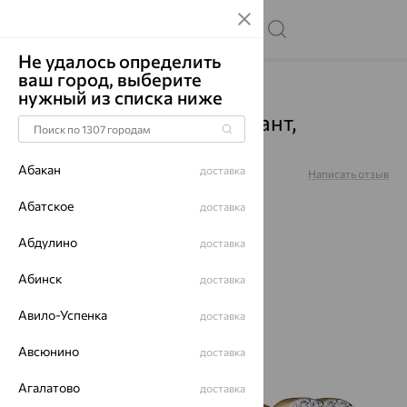
Не удалось определить
ваш город, выберите
Главная
Каталог
Серьги
Бриллиант
нужный из списка ниже
Серьги, золото, бриллиант,
д1501976рл
Абакан
доставка
Артикул:
д1501976рл
Написать отзыв
Абатское
доставка
Абдулино
доставка
Абинск
доставка
64%
Авило-Успенка
доставка
Авсюнино
доставка
Агалатово
доставка