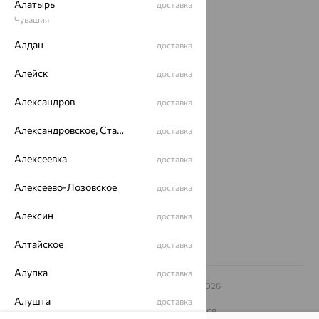
Алатырь
доставка
Акции
Чувашия
Алдан
доставка
Магазины
Покупателям
Алейск
доставка
О нас
Александров
доставка
Магазины и доставка
г. Липецк
Александровское, Ставропольский край
доставка
ул. Зегеля, 27/2
еще 3
Алексеевка
доставка
Другие города
Алексеево-Лозовское
доставка
8 (800) 250-02-30
Заказать звонок
Алексин
доставка
Алтайское
доставка
Алупка
доставка
© ООО «Ювелирный дом «Кристалл»,
2009
– 2026
Архив акций
Архив изделий
Карта сайта
Алушта
доставка
На информационном ресурсе применяются