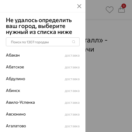
0
Не удалось определить
ваш город, выберите
Главная
Магазины
нужный из списка ниже
Ювелирный дом «Кристалл» -
Врангель
- Пункты выдачи
Абакан
доставка
Смотреть все города
Абатское
доставка
Абдулино
доставка
Абинск
доставка
Авило-Успенка
доставка
Авсюнино
доставка
Агалатово
доставка