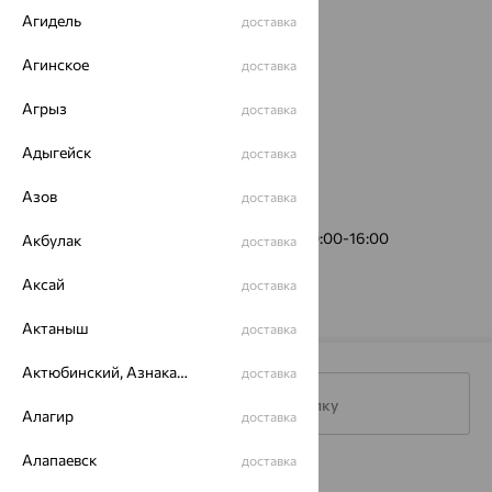
Агидель
доставка
Агинское
доставка
Агрыз
доставка
Адыгейск
доставка
Азов
доставка
пр. Приморский, 14
(пункт выдачи)
График работы:
Пн-Пт 10:00-19:00, Сб 10:00-16:00
Акбулак
доставка
Аксай
доставка
Актаныш
доставка
Актюбинский, Азнакаевский район
доставка
Подписаться на рассылку
Алагир
доставка
Алапаевск
доставка
Каталог