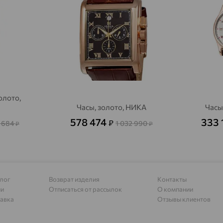
Адыгейск
доставка
Азов
доставка
Акбулак
доставка
Аксай
доставка
Актаныш
доставка
олото,
Часы, золото, НИКА
Часы
Актюбинский, Азнакаевский район
доставка
578 474
333 
₽
 684
1 032 990
₽
₽
Алагир
доставка
Алапаевск
доставка
Алатырь
доставка
Чувашия
лог
Возврат изделия
Контакты
ии
Отписаться от рассылок
О компании
Алдан
доставка
авка
Отзывы клиентов
Алейск
доставка