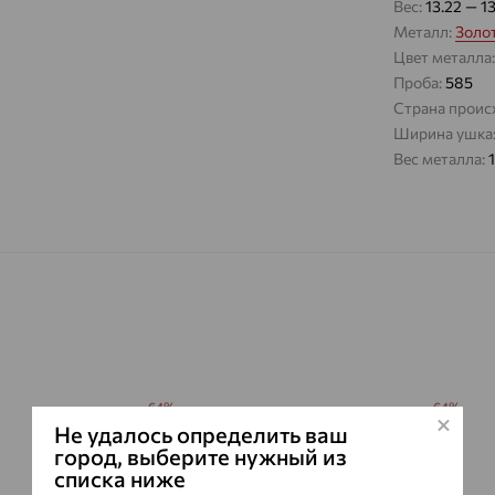
Вес:
13.22 — 1
Металл:
Золо
Цвет металла
Проба:
585
Страна проис
Ширина ушка
Вес металла:
64%
64%
Не удалось определить ваш
город, выберите нужный из
списка ниже