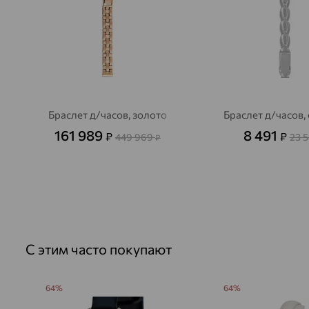
Браслет д/часов, золото
Браслет д/часов,
161 989
8 491
₽
₽
449 969
23 
₽
С этим часто покупают
64%
64%