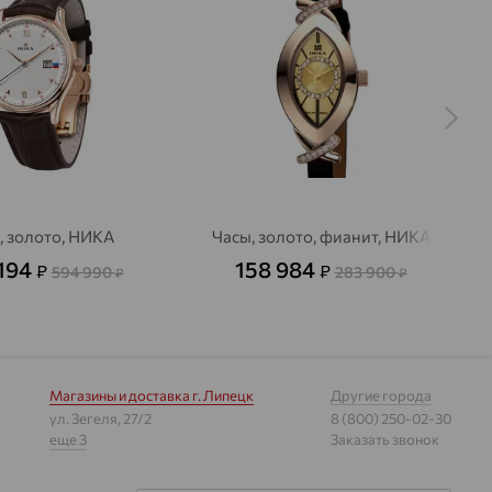
, золото, НИКА
Часы, золото, фианит, НИКА
194
158 984
₽
₽
594 990
283 900
₽
₽
Магазины и доставка
г. Липецк
Другие города
ул. Зегеля, 27/2
8 (800) 250-02-30
еще 3
Заказать звонок