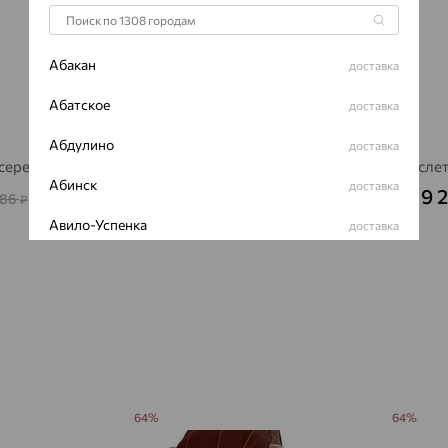
Абакан
доставка
Абатское
доставка
Абдулино
доставка
 серебро
Браслет д/часов, серебро
Браслет
Абинск
доставка
10 562
9 
₽
586
29 339
₽
₽
Авило-Успенка
доставка
Авсюнино
доставка
Агалатово
доставка
Агидель
доставка
Агинское
доставка
64%
64%
Агрыз
доставка