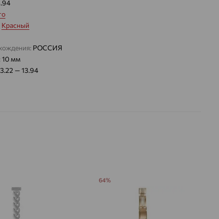
3.94
то
:
Красный
хождения:
РОССИЯ
:
10 мм
13.22 — 13.94
64%