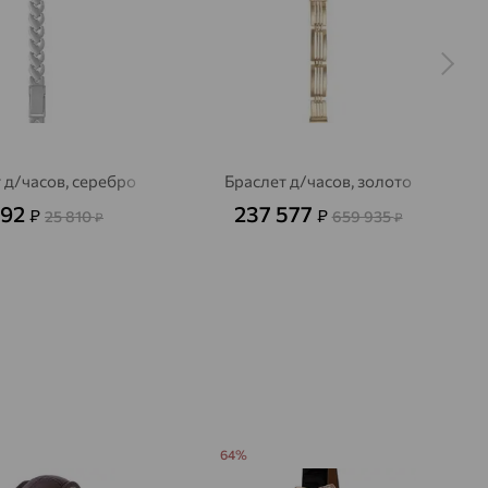
 д/часов, серебро
Браслет д/часов, золото
292
237 577
₽
₽
25 810
659 935
₽
₽
64%