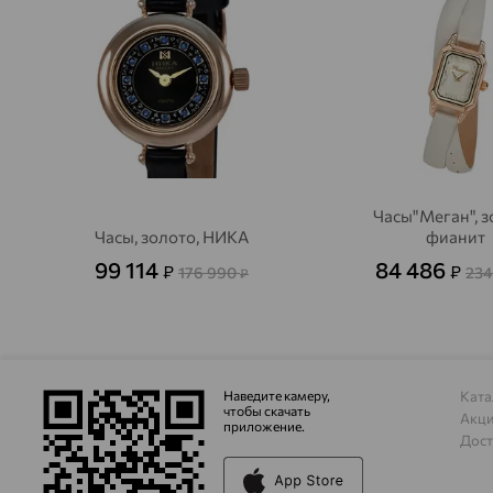
Часы"Меган", з
Часы, золото, НИКА
фианит
99 114
84 486
₽
₽
176 990
234
₽
Наведите камеру,
Ката
чтобы скачать
Акц
приложение.
Дост