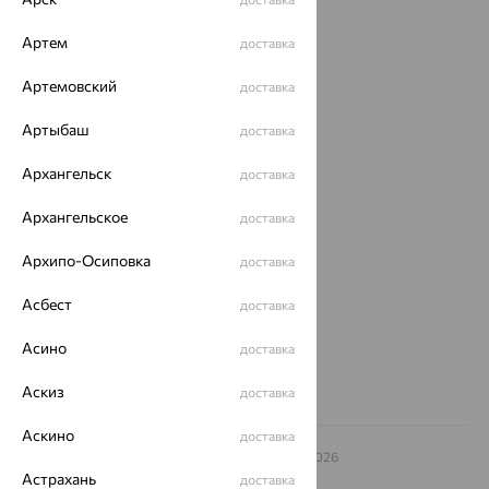
Каталог
Артем
доставка
Акции
Артемовский
доставка
Доставка
Артыбаш
Покупателям
доставка
О нас
Архангельск
доставка
Магазины и доставка
г. Липецк
Архангельское
доставка
ул. Зегеля, 27/2
еще 3
Архипо-Осиповка
доставка
Другие города
Асбест
доставка
8 (800) 250-02-30
Заказать звонок
Асино
доставка
Аскиз
доставка
Аскино
доставка
© ООО «Ювелирный дом «Кристалл»,
2009
– 2026
Архив акций
Архив изделий
Карта сайта
Астрахань
доставка