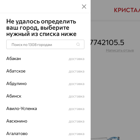
Не удалось определить
ваш город, выберите
Главная
Каталог
Броши
Топаз
нужный из списка ниже
Брошь, серебро, топаз, 7742105.5
Артикул:
7742105.5
Написать отзыв
Абакан
доставка
Абатское
доставка
Абдулино
64%
доставка
Абинск
доставка
Авило-Успенка
доставка
Авсюнино
доставка
Агалатово
доставка