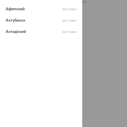
На информационном ресурсе применяются
рекомендательные технологии
Афипский
доставка
ОГРН 1044800168379
Политика конфеденциальности
Ахтубинск
доставка
Разработка сайта —
CUBA
Ахтырский
доставка
Ачинск
доставка
Ачхой-Мартан
доставка
Аша
доставка
аэропорт Шереметьево
доставка
Бабаево
доставка
Бабаюрт
доставка
Бавлы
доставка
Бавтугай
доставка