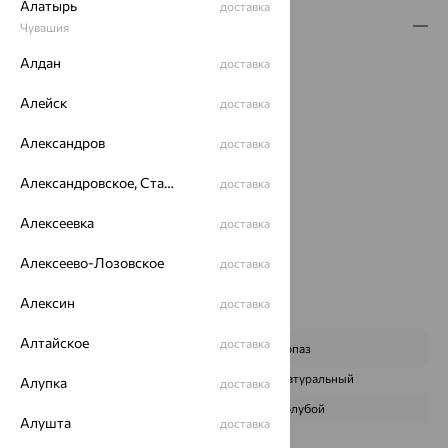
Алатырь
доставка
Описание
Чувашия
Алдан
Вес:
2.54
доставка
Металл:
Серебро
Алейск
доставка
Проба:
925
Страна происхождения:
РОССИЯ
Александров
доставка
Вставка:
Топаз
Вид покрытия:
родирование
Александровское, Ставропольский край
доставка
Бренд:
Aquamarine
Алексеевка
Цвет вставки:
доставка
Вес металла:
2.39
Алексеево-Лозовское
доставка
Наименование цвета вставки:
Голубой
Промо:
Лев
Алексин
доставка
Характеристика вставки:
Алтайское
доставка
ВИД КАМНЯ
Топаз
ПРОИСХОЖДЕНИЕ
Натуральный
Алупка
доставка
ЦВЕТ
Голубой
Алушта
доставка