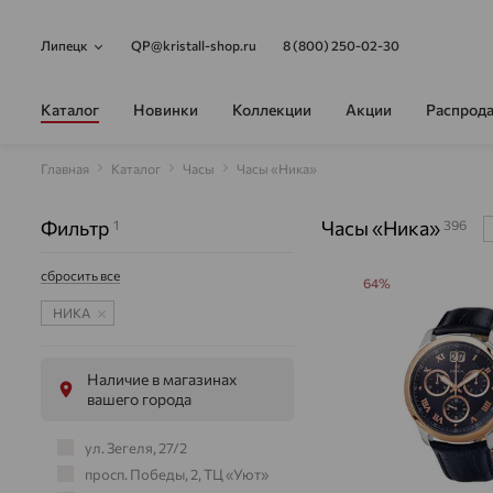
Липецк
QP@kristall-shop.ru
8 (800) 250-02-30
Каталог
Новинки
Коллекции
Акции
Распрод
Главная
Каталог
Часы
Часы «Ника»
Фильтр
Часы «Ника»
1
396
сбросить все
64%
НИКА
Наличие в магазинах
вашего города
ул. Зегеля, 27/2
просп. Победы, 2, ТЦ «Уют»