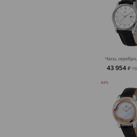
Часы, серебро
43 954
₽
78
64%