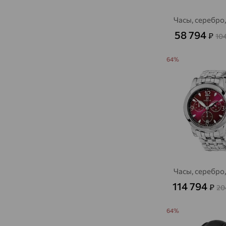
Часы, серебро
58 794
₽
10
64%
Часы, серебро
114 794
₽
20
64%