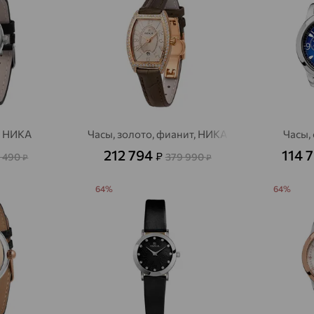
Акбулак
доставка
Аксай
доставка
Актаныш
доставка
Актюбинский, Азнакаевский район
доставка
Алагир
доставка
, НИКА
Часы, золото, фианит, НИКА
Часы,
Алапаевск
доставка
212 794
114 
₽
 490
379 990
₽
₽
Алатырь
доставка
64%
64%
Чувашия
Алдан
доставка
Алейск
доставка
Александров
доставка
Александровское, Ставропольский край
доставка