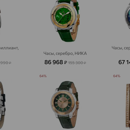
риллиант,
Часы, се
Часы, серебро, НИКА
86 968
67 
₽
 990
155 300
₽
₽
64%
64%