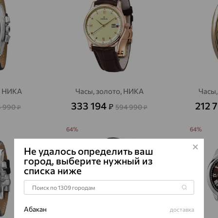
, НИКА
Часы, золото, НИКА
Часы,
333 194
212 
₽
6 990
594 990
₽
₽
64%
64%
Не удалось определить ваш
город, выберите нужный из
списка ниже
Абакан
доставка