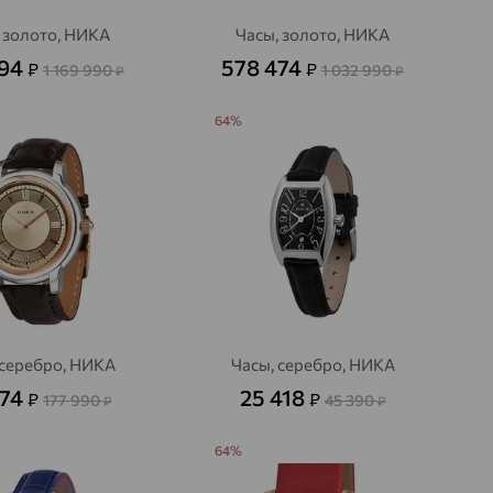
 золото, НИКА
Часы, золото, НИКА
194
578 474
₽
₽
1 169 990
1 032 990
₽
₽
64%
 серебро, НИКА
Часы, серебро, НИКА
674
25 418
₽
₽
177 990
45 390
₽
₽
64%