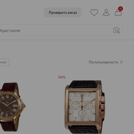
0
Проверить заказ
огие
По популярности
64%