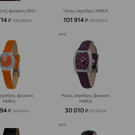
ото, фианит, НИКА
Часы, серебро, НИКА
714
101 914
₽
₽
336 990
181 990
₽
₽
64%
серебро, фианит,
Часы, серебро, фианит,
НИКА
НИКА
594
30 010
₽
₽
34 990
53 590
₽
₽
64%