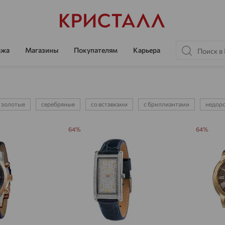
ажа
Магазины
Покупателям
Карьера
золотые
серебряные
со вставками
с бриллиантами
недор
64%
64%