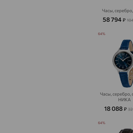
Часы, серебро
58 794
₽
10
64%
Часы, серебро,
НИКА
18 088
₽
32
64%