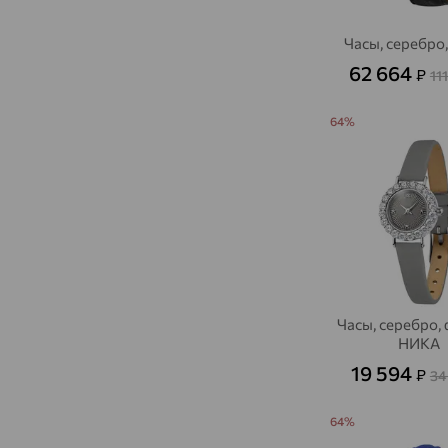
Часы, серебро
62 664
₽
11
64%
Часы, серебро,
НИКА
19 594
₽
34
64%