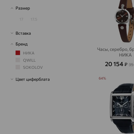
Размер
17
17.5
Вставка
Бренд
Часы, серебро, б
НИКА
НИКА
QWILL
20 154
₽
35
SOKOLOV
64%
Цвет циферблата