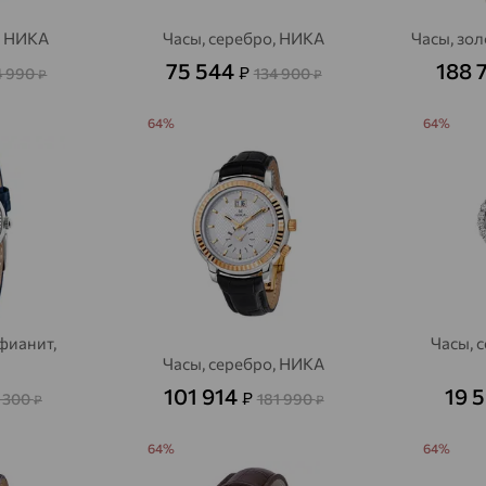
, НИКА
Часы, серебро, НИКА
Часы, зол
75 544
188 
₽
4 990
134 900
₽
₽
64%
64%
 фианит,
Часы, 
Часы, серебро, НИКА
101 914
19 
₽
 300
181 990
₽
₽
64%
64%