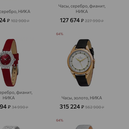
Часы, серебро, фианит,
 серебро, НИКА
НИКА
624
127 674
₽
₽
102 900
227 990
₽
₽
64%
серебро, фианит,
НИКА
Часы, золото, НИКА
594
315 224
₽
₽
34 990
562 900
₽
₽
64%