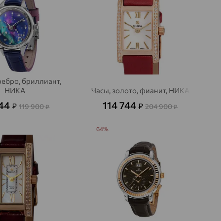
ребро, бриллиант,
НИКА
Часы, золото, фианит, НИКА
144
114 744
₽
₽
119 900
204 900
₽
₽
64%