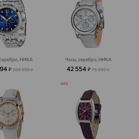
 серебро, НИКА
Часы, серебро, НИКА
794
42 554
₽
₽
204 990
75 990
₽
₽
64%