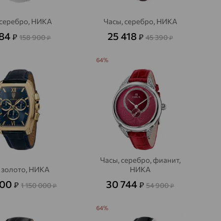
 серебро, НИКА
Часы, серебро, НИКА
984
25 418
₽
₽
158 900
45 390
₽
₽
64%
Часы, серебро, фианит,
 золото, НИКА
НИКА
000
30 744
₽
₽
1 150 000
54 900
₽
₽
64%