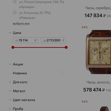
ул. Петра Смородина, 13А, ТЦ
«Армада»
Часы, серебро
ул. Катукова, 51, ТРЦ
147 834
₽
26
«Ривьера»
выбрать все
64%
Цена
от
₽
до
₽
Акции
Новинка
Часы, золото
Для кого
578 474
₽
1 
Металл
Цвет металла
64%
Проба