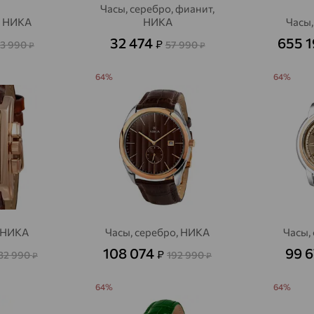
Часы, серебро, фианит,
, НИКА
НИКА
Часы,
32 474
655 
₽
3 990
57 990
₽
₽
64%
64%
, НИКА
Часы, серебро, НИКА
Часы,
108 074
99 
₽
032 990
192 990
₽
₽
64%
64%