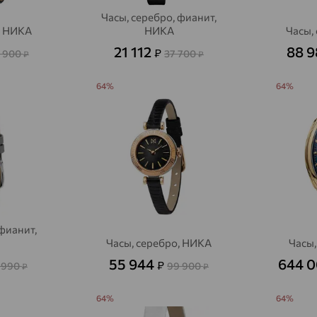
Алексеевка
доставка
Часы, серебро, фианит,
, НИКА
НИКА
Часы,
Алексеево-Лозовское
доставка
21 112
88 
₽
1 900
37 700
₽
₽
Алексин
доставка
64%
64%
Алтайское
доставка
Алупка
доставка
Алушта
доставка
Алхан-Кала
доставка
Альметьевск
доставка
 фианит,
Амурск
доставка
Часы, серебро, НИКА
Часы,
55 944
644 
₽
 990
99 900
₽
₽
Анадырь
доставка
Анапа
доставка
64%
64%