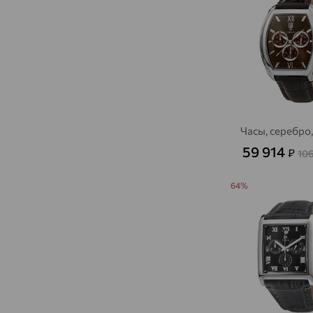
Часы, серебро
59 914
₽
10
64%