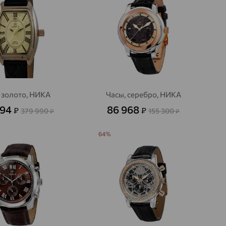
 золото, НИКА
Часы, серебро, НИКА
794
86 968
₽
₽
379 990
155 300
₽
₽
64%