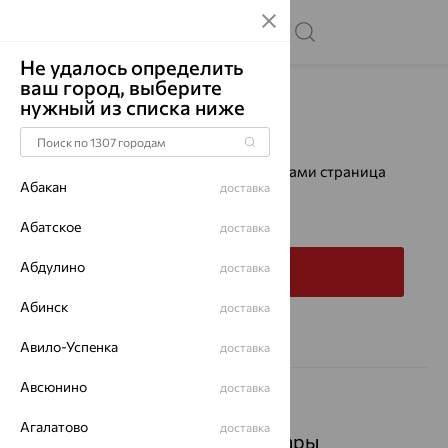
Не удалось определить
ваш город, выберите
Главная
Каталог
нужный из списка ниже
Ошибка 404
К сожалению, запрашиваемая вами страница
Абакан
доставка
не найдена.
Абатское
доставка
Абдулино
доставка
На главную
Абинск
доставка
Авило-Успенка
доставка
Авсюнино
доставка
Агалатово
доставка
Популярные товары