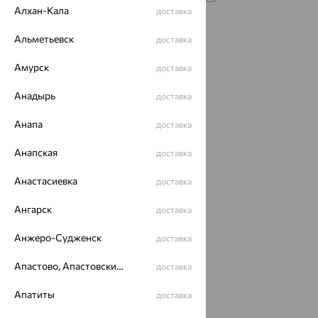
рекомендательные технологии
Алхан-Кала
доставка
ОГРН 1044800168379
Альметьевск
доставка
Политика конфеденциальности
Разработка сайта —
CUBA
Амурск
доставка
Анадырь
доставка
Анапа
доставка
Анапская
доставка
Анастасиевка
доставка
Ангарск
доставка
Анжеро-Судженск
доставка
Апастово, Апастовский район
доставка
Апатиты
доставка