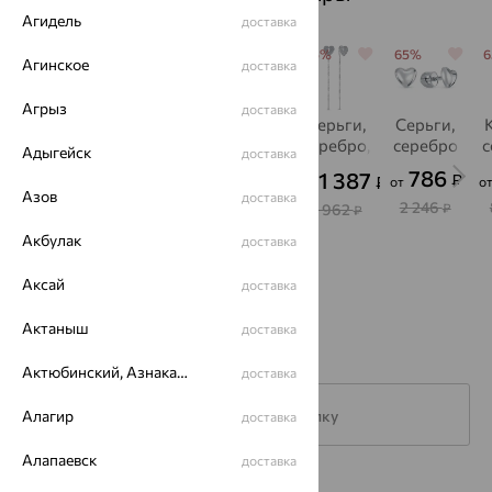
Агидель
доставка
65%
65%
65%
65%
65%
Агинское
доставка
Агрыз
доставка
Кольцо,
Серьги,
Колье,
Серьги,
Серьги,
серебро
серебро,
серебро
серебро,
серебро
с
Адыгейск
доставка
фианит
фианит
3 051
6 490
786
1 089
1 387
₽
₽
₽
₽
₽
от
от
от
о
от
от
Азов
доставка
8 716
18 544
2 246
3 110
3 962
₽
₽
₽
₽
₽
Акбулак
доставка
Аксай
доставка
Актаныш
доставка
Актюбинский, Азнакаевский район
доставка
Алагир
Подписаться на рассылку
доставка
Алапаевск
доставка
Каталог