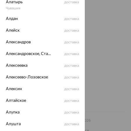
Алатырь
доставка
Чувашия
Акции
Алдан
доставка
Магазины
Алейск
доставка
Покупателям
Александров
доставка
О нас
Александровское, Ставропольский край
Магазины и доставка
г. Липецк
доставка
ул. Зегеля, 27/2
Алексеевка
доставка
еще 3
Другие города
Алексеево-Лозовское
доставка
8 (800) 250-02-30
Заказать звонок
Алексин
доставка
Алтайское
доставка
Алупка
доставка
© ООО «Ювелирный дом «Кристалл»,
2009
– 2026
Алушта
доставка
Архив акций
Архив изделий
Карта сайта
На информационном ресурсе применяются