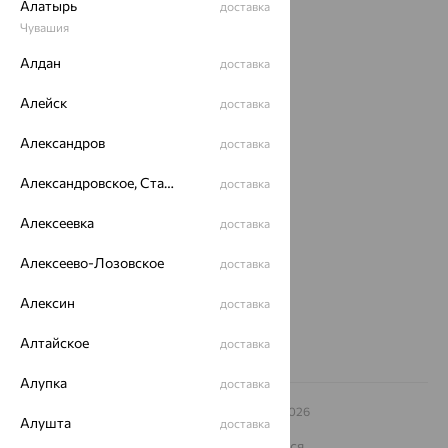
Алатырь
доставка
Чувашия
Акции
Алдан
доставка
Доставка
Алейск
доставка
Покупателям
Александров
доставка
О нас
Александровское, Ставропольский край
Магазины и доставка
г. Липецк
доставка
ул. Зегеля, 27/2
Алексеевка
доставка
еще 3
Другие города
Алексеево-Лозовское
доставка
8 (800) 250-02-30
Заказать звонок
Алексин
доставка
Алтайское
доставка
Алупка
доставка
© ООО «Ювелирный дом «Кристалл»,
2009
– 2026
Алушта
доставка
Архив акций
Архив изделий
Карта сайта
На информационном ресурсе применяются