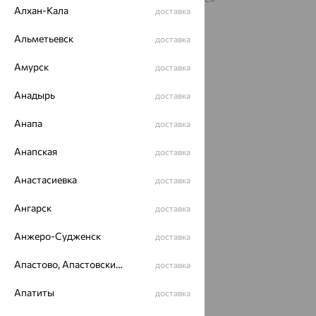
рекомендательные технологии
Алхан-Кала
доставка
ОГРН 1044800168379
Альметьевск
доставка
Политика конфеденциальности
Разработка сайта —
CUBA
Амурск
доставка
Анадырь
доставка
Анапа
доставка
Анапская
доставка
Анастасиевка
доставка
Ангарск
доставка
Анжеро-Судженск
доставка
Апастово, Апастовский район
доставка
Апатиты
доставка