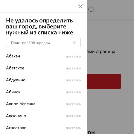
Не удалось определить
ваш город, выберите
Главная
Каталог
нужный из списка ниже
Ошибка 404
К сожалению, запрашиваемая вами страница
Абакан
доставка
не найдена.
Абатское
доставка
Абдулино
доставка
На главную
Абинск
доставка
Авило-Успенка
доставка
Авсюнино
доставка
Агалатово
доставка
Популярные товары