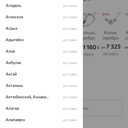
Агидель
доставка
64%
64%
64%
64%
64%
Агинское
доставка
Агрыз
доставка
Серьги,
Серьги,
Серьги,
Кольцо,
Колье,
серебро,
серебро
серебро,
серебро,
серебро
с
Адыгейск
доставка
фианит
фианит
SOKOLOV
809
7 323
1 120
1 172
1 160
₽
₽
₽
₽
₽
от
от
о
от
от
Азов
доставка
2 246
20 343
3 110
3 256
3 222
₽
₽
₽
₽
₽
Акбулак
доставка
Аксай
доставка
Актаныш
доставка
Актюбинский, Азнакаевский район
доставка
Алагир
Подписаться на рассылку
доставка
Алапаевск
доставка
Каталог