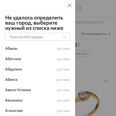
Не удалось определить
ваш город, выберите
Главная
Каталог
Кольца
Кольца ЗОЛОТАЯ ПОДКОВА ЮЗ
нужный из списка ниже
Фильтр
1
По популярности
Кольца ЗОЛОТАЯ ПОДКОВА ЮЗ
5
Абакан
доставка
жёлтое золото
белое золото
позолоченные
Абатское
доставка
серебряные
помолвочные
Абдулино
доставка
Абинск
доставка
70%
70%
Авило-Успенка
доставка
Авсюнино
доставка
Агалатово
доставка