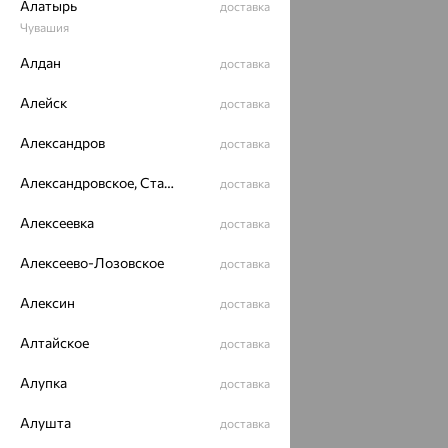
Алатырь
доставка
Чувашия
70%
Алдан
доставка
Алейск
доставка
Александров
доставка
Александровское, Ставропольский край
доставка
Кольцо, золото,
Алексеевка
доставка
фианит, ЗОЛОТАЯ
ПОДКОВА ЮЗ
12 668
₽
Алексеево-Лозовское
42 227
доставка
от
₽
Алексин
доставка
Алтайское
доставка
Алупка
доставка
Популярные товары
Алушта
доставка