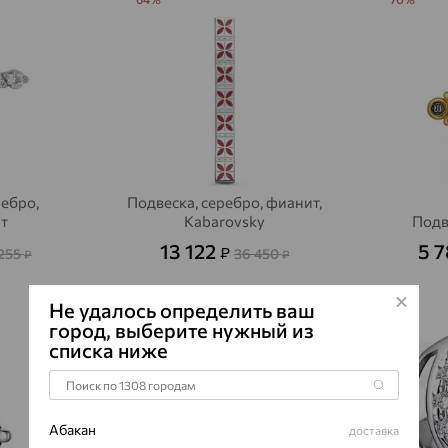
ребро,
Подвеска, серебро, фианит,
т
Kabarovsky
Подв
13 122
5 
₽
 255
36 450
₽
₽
64%
64%
Не удалось определить ваш
город, выберите нужный из
списка ниже
Абакан
доставка