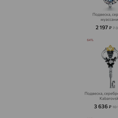
Подвеска, се
муассани
2 197
₽
7 
64%
Подвеска, серебр
Kabarovs
3 636
₽
10