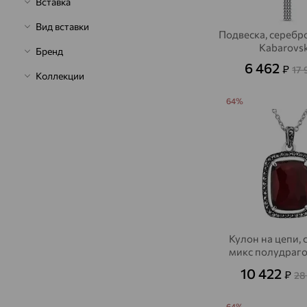
Вставка
Вид вставки
Подвеска, серебро
Kabarovs
Бренд
6 462
₽
17
Коллекции
64%
Кулон на цепи, 
микс полудраг
камней
10 422
₽
28
64%