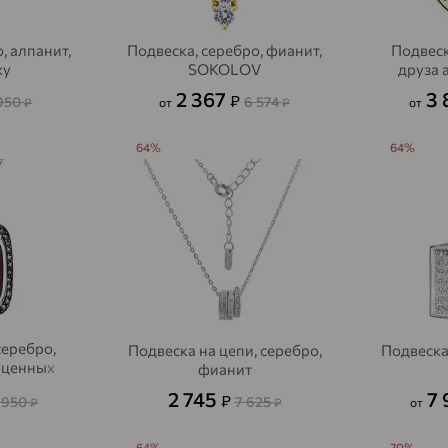
, алпанит,
Подвеска, серебро, фианит,
Подвеск
ky
SOKOLOV
друза 
2 367
3 
₽
 950
6 574
₽
от
₽
от
64%
64%
серебро,
Подвеска на цепи, серебро,
Подвеска
оценных
фианит
2 745
7 
₽
 950
7 625
₽
₽
от
64%
70%