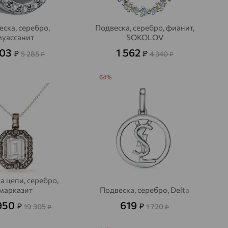
еска, серебро,
Подвеска, серебро, фианит,
муассанит
SOKOLOV
903
1 562
₽
₽
5 285
4 340
₽
₽
64%
а цепи, серебро,
марказит
Подвеска, серебро, Delta
950
619
₽
₽
19 305
1 720
₽
₽