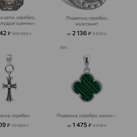
а цепи, серебро,
Подвеска, серебро,
олудрагоценных
муассанит
камней
342
2 136
₽
₽
100 950
5 933
₽
от
₽
70%
еска, серебро
Подвеска, серебро, малахит
309
1 475
₽
₽
23 080
4 916
₽
от
₽