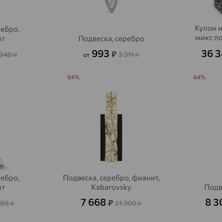
Алексеевка
доставка
Кулон н
ребро,
Алексеево-Лозовское
доставка
микс п
нт
Подвеска, серебро
Алексин
доставка
993
36 
₽
 948
3 311
₽
от
₽
Алтайское
доставка
64%
64%
Алупка
доставка
Алушта
доставка
Алхан-Кала
доставка
Альметьевск
доставка
Амурск
доставка
ребро,
Подвеска, серебро, фианит,
нт
Kabarovsky
Подв
Анадырь
доставка
7 668
8 
₽
088
21 300
₽
₽
Анапа
доставка