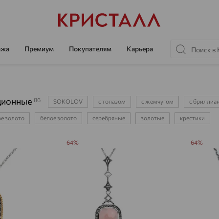
ажа
Премиум
Покупателям
Карьера
ционные
86
SOKOLOV
с топазом
с жемчугом
с бриллиа
е золото
белое золото
серебряные
золотые
крестики
64%
64%