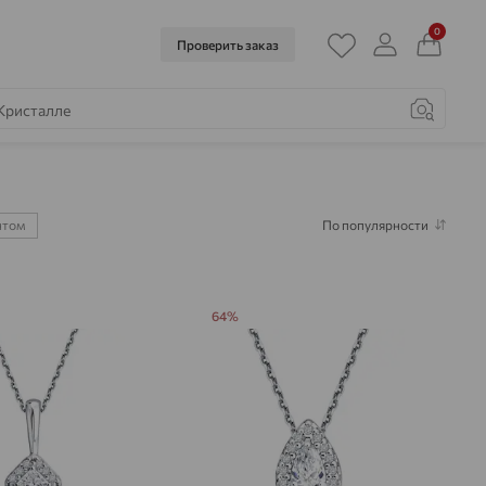
0
Проверить заказ
нтом
По популярности
64%