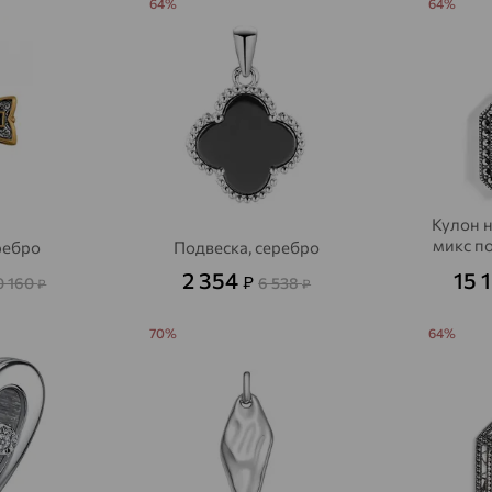
64%
64%
Акбулак
доставка
Аксай
доставка
Актаныш
доставка
Актюбинский, Азнакаевский район
доставка
Алагир
доставка
Кулон н
Алапаевск
доставка
микс п
ребро
Подвеска, серебро
Алатырь
доставка
2 354
15 
₽
0 160
6 538
₽
₽
Чувашия
70%
64%
Алдан
доставка
Алейск
доставка
Александров
доставка
Александровское, Ставропольский край
доставка