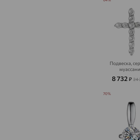
Подвеска, се
муассани
8 732
₽
24
70%