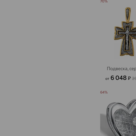
70%
Подвеска, се
6 048
₽
2
от
64%