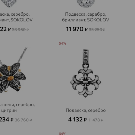
еска, серебро,
Подвеска, серебро,
иант, SOKOLOV
бриллиант, SOKOLOV
222
11 970
₽
₽
33 950
33 250
₽
₽
64%
а цепи, серебро,
цитрин
Подвеска, серебро
 234
4 132
₽
₽
36 760
11 478
₽
₽
64%