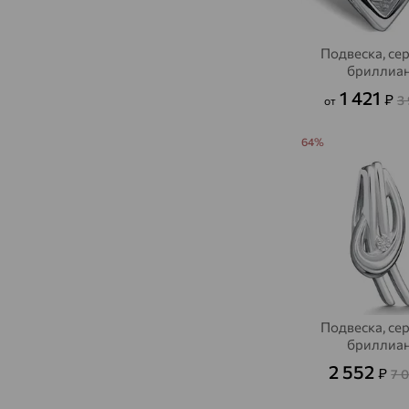
Подвеска, се
бриллиа
1 421
₽
3
от
64%
Подвеска, се
бриллиа
2 552
₽
7 