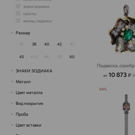
знаки зодиака
кресты
иконы, ладанки
Размер
35
38
40
42
43
45
45.5
46
50
60
Подвеска, серебр
ЗНАКИ ЗОДИАКА
10 873
₽
3
от
Металл
64%
Цвет металла
Вид покрытия
Проба
Цвет вставки