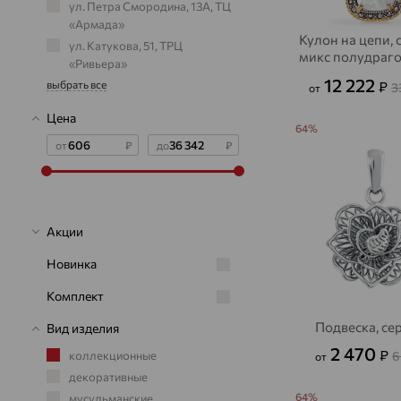
ул. Петра Смородина, 13А, ТЦ
«Армада»
Кулон на цепи, 
ул. Катукова, 51, ТРЦ
микс полудраг
«Ривьера»
камней
12 222
₽
выбрать все
3
от
Цена
64%
от
₽
до
₽
Акции
Новинка
Комплект
Подвеска, се
Вид изделия
2 470
₽
6
коллекционные
от
декоративные
64%
мусульманские