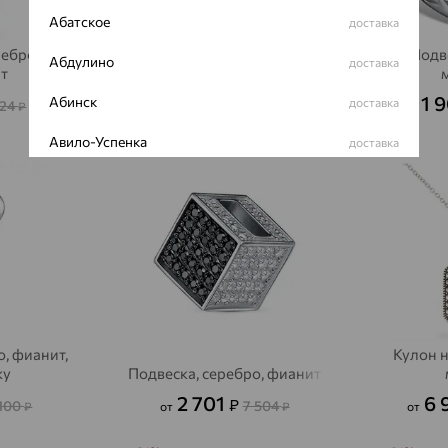
Абатское
доставка
ребро,
Кулон на цепи, серебро,
Подв
Абдулино
доставка
т
агат/друза агата
15 282
1 
Абинск
₽
доставка
324
42 450
₽
от
₽
Авило-Успенка
доставка
64%
64%
Авсюнино
доставка
Агалатово
доставка
Агидель
доставка
Агинское
доставка
Агрыз
доставка
о, фианит,
Кулон н
ky
Подвеска, серебро, фианит
Адыгейск
доставка
2 701
6 
₽
 100
7 504
₽
от
₽
от
Азов
доставка