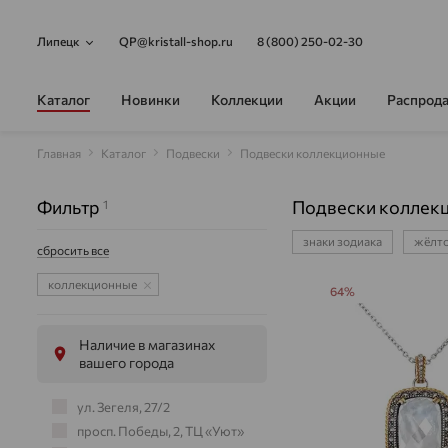
Липецк
QP@kristall-shop.ru
8 (800) 250-02-30
Каталог
Новинки
Коллекции
Акции
Распрод
Главная
Каталог
Подвески
Подвески коллекционные
Фильтр
Подвески коллек
1
знаки зодиака
жёлто
сбросить все
коллекционные
64%
Наличие в магазинах
вашего города
ул. Зегеля, 27/2
просп. Победы, 2, ТЦ «Уют»