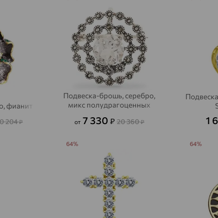
Подвеска-брошь, серебро,
Подвеска
микс полудрагоценных
о, фианит
камней
7 330
1 
₽
0 204
20 360
₽
от
₽
64%
64%