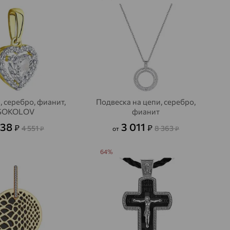
, серебро, фианит,
Подвеска на цепи, серебро,
SOKOLOV
фианит
638
3 011
₽
₽
4 551
8 363
₽
от
₽
64%