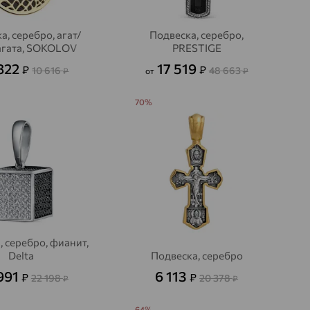
а, серебро, агат/
Подвеска, серебро,
агата, SOKOLOV
PRESTIGE
822
17 519
₽
₽
10 616
48 663
₽
от
₽
70%
, серебро, фианит,
Delta
Подвеска, серебро
991
6 113
₽
₽
22 198
20 378
₽
₽
64%