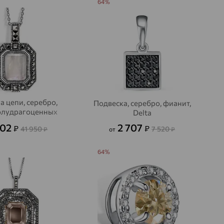
64%
а цепи, серебро,
Подвеска, серебро, фианит,
олудрагоценных
Delta
камней
102
2 707
₽
₽
41 950
7 520
₽
от
₽
64%