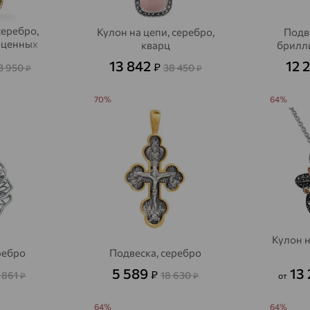
серебро,
Кулон на цепи, серебро,
Подв
оценных
кварц
брилл
13 842
12 
₽
3 950
38 450
₽
₽
70%
64%
Кулон н
ребро
Подвеска, серебро
5 589
13
₽
 861
18 630
₽
₽
от
64%
64%