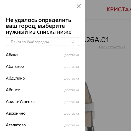
Не удалось определить
ваш город, выберите
Главная
Каталог
Часы
нужный из списка ниже
Часы, серебро, 1010.0.9.26A.01
Артикул:
1010.0.9.26A.01
Написать отзыв
Абакан
доставка
Абатское
доставка
Абдулино
64%
доставка
Абинск
доставка
Авило-Успенка
доставка
Авсюнино
доставка
Агалатово
доставка