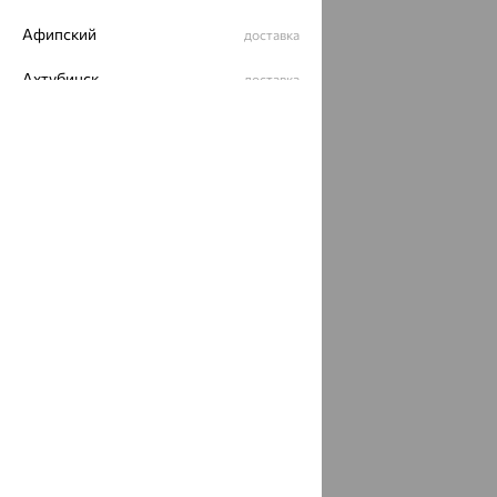
Афипский
доставка
Ахтубинск
доставка
Ахтырский
доставка
Ачинск
доставка
Ачхой-Мартан
доставка
Аша
доставка
аэропорт Шереметьево
доставка
Бабаево
доставка
Бабаюрт
доставка
Бавлы
доставка
Бавтугай
доставка