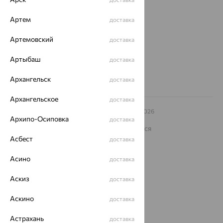
ул. Зегеля, 27/2
еще 3
Артем
доставка
Другие города
Артемовский
доставка
8 (800) 250-02-30
Заказать звонок
Артыбаш
доставка
Архангельск
доставка
Архангельское
доставка
© ООО «Ювелирный дом «Кристалл»,
2009
– 2026
Архипо-Осиповка
Архив акций
Архив изделий
Карта сайта
доставка
На информационном ресурсе применяются
рекомендательные технологии
Асбест
доставка
ОГРН 1044800168379
Асино
Политика конфеденциальности
доставка
Разработка сайта —
CUBA
Аскиз
доставка
Аскино
доставка
Астрахань
доставка