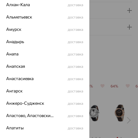
Алхан-Кала
доставка
Доставка и оплата
Альметьевск
доставка
Гарантия и возврат
Амурск
доставка
Анадырь
доставка
Анапа
доставка
Анапская
доставка
Похожие изделия
Анастасиевка
доставка
64%
64%
64%
64%
64%
Ангарск
доставка
Анжеро-Судженск
доставка
Апастово, Апастовский район
доставка
Апатиты
доставка