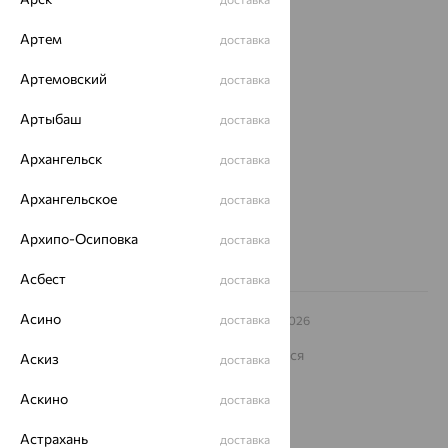
Покупателям
Артем
доставка
О нас
Артемовский
доставка
Магазины и доставка
г. Липецк
ул. Зегеля, 27/2
Артыбаш
доставка
еще 3
Архангельск
доставка
Другие города
8 (800) 250-02-30
Архангельское
доставка
Заказать звонок
Архипо-Осиповка
доставка
Асбест
доставка
Асино
доставка
© ООО «Ювелирный дом «Кристалл»,
2009
– 2026
Архив акций
Архив изделий
Карта сайта
На информационном ресурсе применяются
Аскиз
доставка
рекомендательные технологии
Аскино
ОГРН 1044800168379
доставка
Политика конфеденциальности
Астрахань
доставка
Разработка сайта —
CUBA