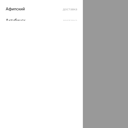
Афипский
доставка
Ахтубинск
доставка
Ахтырский
доставка
Ачинск
доставка
Ачхой-Мартан
доставка
Аша
доставка
аэропорт Шереметьево
доставка
Бабаево
доставка
Бабаюрт
доставка
Бавлы
доставка
Бавтугай
доставка