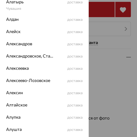
Алатырь
доставка
Чувашия
Купить
Алдан
доставка
4 платежа по 22 246
₽
Алейск
доставка
Нужна помощь консультанта
Александров
доставка
Александровское, Ставропольский край
доставка
Описание
Алексеевка
Металл:
Серебро
доставка
Проба:
585
Алексеево-Лозовское
доставка
Страна происхождения:
РОССИЯ
Для кого:
Женские
Алексин
доставка
Цвет циферблата:
белый
Модель:
1306
Алтайское
доставка
Бренд:
НИКА
Алупка
доставка
Ремешок:
Цвет и фактура могут отличаться от фото
Для кого:
женские
Алушта
доставка
Механизм:
Ronda Швейцария