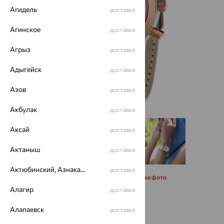
Агидель
доставка
Агинское
доставка
Агрыз
доставка
Адыгейск
доставка
Азов
доставка
Акбулак
доставка
Аксай
доставка
Актаныш
доставка
Актюбинский, Азнакаевский район
доставка
Запросить дополнительные фото
Алагир
доставка
88 984
Алапаевск
₽
доставка
158 900
₽