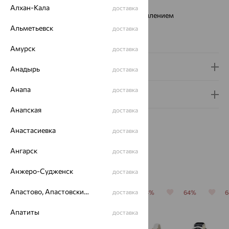
Тип механизма:
Кварцевый хронограф
Алхан-Кала
доставка
Стекло:
минеральное с сапфировым напылением
Водонепроницаемость:
1АТМ
Альметьевск
доставка
Коллекция:
EGO
Амурск
доставка
Доставка и оплата
Анадырь
доставка
Анапа
доставка
Гарантия и возврат
Анапская
доставка
Анастасиевка
доставка
Ангарск
доставка
Похожие изделия
Анжеро-Судженск
доставка
Апастово, Апастовский район
доставка
64%
64%
64%
64%
64%
Апатиты
доставка