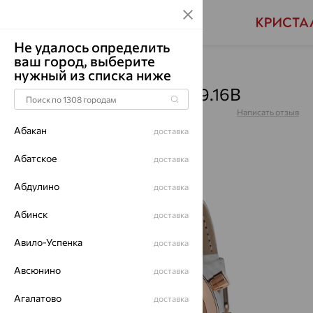
Не удалось определить
ваш город, выберите
Главная
Каталог
Часы
нужный из списка ниже
Часы, серебро, 1306.0.19.16B
Артикул:
1306.0.19.16B
Написать отзыв
Абакан
доставка
Абатское
доставка
Абдулино
доставка
64%
Абинск
доставка
Авило-Успенка
доставка
Авсюнино
доставка
Агалатово
доставка