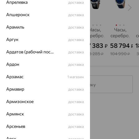
Апрелевка
доставка
Апшеронск
доставка
Арамиль
доставка
Часы,
Часы,
Часы,
Часы,
Часы,
серебро,
серебро,
серебро,
серебро,
серебро,
с
Аргун
доставка
фианит,
фианит,
НИКА
SOKOLOV
НИКА
25 194
127 674
89 594
17 383
58 794
1
₽
₽
₽
₽
₽
НИКА
НИКА
Ардатов (рабочий поселок)
доставка
44 990
227 990
159 990
48 285
104 990
₽
₽
₽
₽
₽
Ардон
доставка
Арзамас
1 магазин
Подписаться на рассылку
Армавир
доставка
Армизонское
доставка
Каталог
Армянск
доставка
Акции
Арсеньев
доставка
Магазины
Арск
доставка