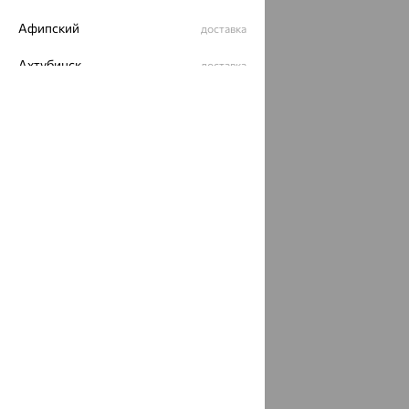
Афипский
доставка
Ахтубинск
доставка
Ахтырский
доставка
Ачинск
доставка
Ачхой-Мартан
доставка
Аша
доставка
аэропорт Шереметьево
доставка
Бабаево
доставка
Бабаюрт
доставка
Бавлы
доставка
Бавтугай
доставка