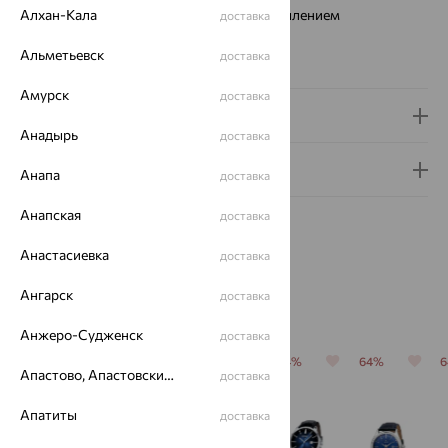
Стекло:
Алхан-Кала
минеральное с сапфировым напылением
доставка
Водонепроницаемость:
1АТМ
Альметьевск
доставка
Коллекция:
EGO
Амурск
доставка
Доставка и оплата
Анадырь
доставка
Гарантия и возврат
Анапа
доставка
Анапская
доставка
Анастасиевка
доставка
Ангарск
доставка
Похожие изделия
Анжеро-Судженск
доставка
64%
64%
64%
64%
64%
Апастово, Апастовский район
доставка
Апатиты
доставка