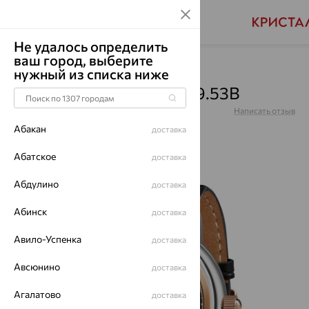
Не удалось определить
ваш город, выберите
Главная
Каталог
Часы
нужный из списка ниже
Часы, серебро, 1358.0.19.53B
Артикул:
1358.0.19.53B
Написать отзыв
Абакан
доставка
Абатское
доставка
Абдулино
64%
доставка
Абинск
доставка
Авило-Успенка
доставка
Авсюнино
доставка
Агалатово
доставка