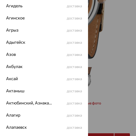
Агидель
доставка
Агинское
доставка
Агрыз
доставка
Адыгейск
доставка
Азов
доставка
Акбулак
доставка
Аксай
доставка
Актаныш
доставка
Актюбинский, Азнакаевский район
Запросить дополнительные фото
доставка
Алагир
доставка
99 674
₽
177 990
₽
Алапаевск
доставка