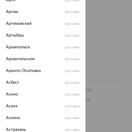
Покупателям
Артем
доставка
О нас
Магазины и доставка
Артемовский
г. Липецк
доставка
ул. Зегеля, 27/2
Артыбаш
еще 3
доставка
Другие города
Архангельск
доставка
8 (800) 250-02-30
Заказать звонок
Архангельское
доставка
Архипо-Осиповка
доставка
Асбест
доставка
© ООО «Ювелирный дом «Кристалл»,
2009
– 2026
Асино
доставка
Архив акций
Архив изделий
Карта сайта
На информационном ресурсе применяются
рекомендательные технологии
Аскиз
доставка
ОГРН 1044800168379
Аскино
доставка
Политика конфеденциальности
Разработка сайта —
CUBA
Астрахань
доставка