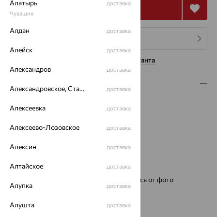
Алатырь
доставка
Купить
Чувашия
Алдан
доставка
4 платежа по 24 919
₽
Алейск
доставка
Нужна помощь консультанта
Александров
доставка
Описание
Александровское, Ставропольский край
доставка
Металл:
Серебро
Алексеевка
доставка
Проба:
585
Страна происхождения:
РОССИЯ
Алексеево-Лозовское
доставка
Для кого:
Мужские
Цвет циферблата:
черный
Алексин
доставка
Модель:
1358
Алтайское
доставка
Бренд:
НИКА
Ремешок:
Цвет и фактура могут отличаться от фото
Алупка
доставка
Для кого:
мужские
Механизм:
Ronda Швейцария
Алушта
доставка
Тип механизма:
Кварцевый