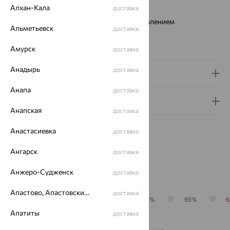
Алхан-Кала
доставка
Тип механизма:
Кварцевый
Стекло:
минеральное с сапфировым напылением
Альметьевск
доставка
Водонепроницаемость:
1АТМ
Коллекция:
EGO
Амурск
доставка
Анадырь
доставка
Доставка и оплата
Анапа
доставка
Гарантия и возврат
Анапская
доставка
Анастасиевка
доставка
Ангарск
доставка
Похожие изделия
Анжеро-Судженск
доставка
Апастово, Апастовский район
доставка
65%
65%
65%
65%
65%
Апатиты
доставка