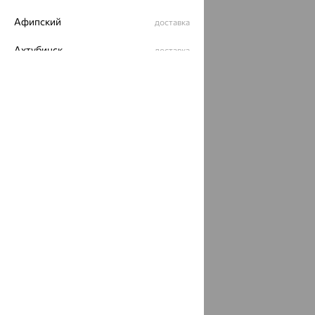
Разработка сайта —
CUBA
Афипский
доставка
Ахтубинск
доставка
Ахтырский
доставка
Ачинск
доставка
Ачхой-Мартан
доставка
Аша
доставка
аэропорт Шереметьево
доставка
Бабаево
доставка
Бабаюрт
доставка
Бавлы
доставка
Бавтугай
доставка