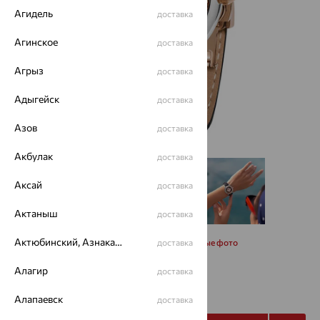
Агидель
доставка
Агинское
доставка
Агрыз
доставка
Адыгейск
доставка
Азов
доставка
Акбулак
доставка
Аксай
доставка
Актаныш
доставка
Актюбинский, Азнакаевский район
Запросить дополнительные фото
доставка
Алагир
доставка
47 215
₽
134 900
₽
Алапаевск
доставка