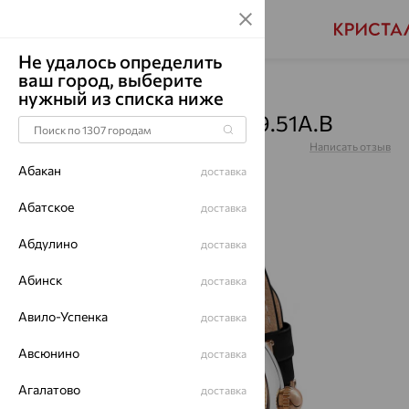
Не удалось определить
ваш город, выберите
Главная
Каталог
Часы
нужный из списка ниже
Часы, серебро, 1375.0.19.51A.B
Артикул:
1375.0.19.51A.B
Написать отзыв
Абакан
доставка
Абатское
доставка
Абдулино
65%
доставка
Абинск
доставка
Авило-Успенка
доставка
Авсюнино
доставка
Агалатово
доставка