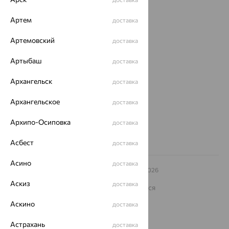
Покупателям
Артем
доставка
О нас
Артемовский
доставка
Магазины и доставка
г. Липецк
Артыбаш
доставка
ул. Зегеля, 27/2
еще 3
Архангельск
доставка
Другие города
Архангельское
доставка
8 (800) 250-02-30
Заказать звонок
Архипо-Осиповка
доставка
Асбест
доставка
Асино
доставка
© ООО «Ювелирный дом «Кристалл»,
2009
– 2026
Архив акций
Архив изделий
Карта сайта
Аскиз
доставка
На информационном ресурсе применяются
рекомендательные технологии
Аскино
доставка
ОГРН 1044800168379
Политика конфеденциальности
Астрахань
доставка