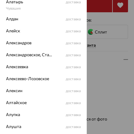
Алатырь
доставка
Купить
Чувашия
Алдан
доставка
4 платежа по 11 804
₽
с помощью сервисов:
Алейск
доставка
Сплит
Александров
доставка
Нужна помощь консультанта
Александровское, Ставропольский край
доставка
Описание
Алексеевка
доставка
Металл:
Серебро
Проба:
585
Алексеево-Лозовское
доставка
Страна происхождения:
РОССИЯ
Алексин
доставка
Для кого:
Женские
Цвет циферблата:
черный
Алтайское
доставка
Модель:
1375
Бренд:
НИКА
Алупка
доставка
Ремешок:
Цвет и фактура могут отличаться от фото
Для кого:
женские
Алушта
доставка
Механизм:
Ronda Швейцария