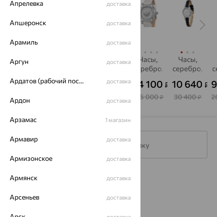
Апрелевка
доставка
Апшеронск
доставка
Арамиль
доставка
Часы,
Часы"Сабина",
Часы,
Часы,
Часы,
Аргун
доставка
серебро,
серебро
серебро,
серебро,
серебро,
с
НИКА
НИКА
фианит,
фианит,
Ардатов (рабочий поселок)
18 965
доставка
63 697
24 847
44 100
10 640
9
₽
₽
₽
₽
₽
НИКА
НИКА
54 187
181 990
70 990
126 000
30 400
2
₽
₽
₽
₽
₽
Ардон
доставка
Арзамас
1 магазин
Армавир
доставка
Подписаться на рассылку
Армизонское
доставка
Армянск
Каталог
доставка
Акции
Арсеньев
доставка
Магазины
Арск
доставка