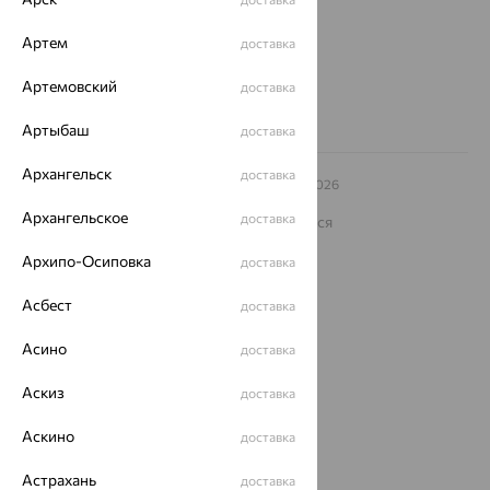
Другие города
8 (800) 250-02-30
Артем
доставка
Заказать звонок
Артемовский
доставка
Артыбаш
доставка
Архангельск
доставка
© ООО «Ювелирный дом «Кристалл»,
2009
– 2026
Архив акций
Архив изделий
Карта сайта
Архангельское
доставка
На информационном ресурсе применяются
рекомендательные технологии
Архипо-Осиповка
доставка
ОГРН 1044800168379
Политика конфеденциальности
Асбест
доставка
Разработка сайта —
CUBA
Асино
доставка
Аскиз
доставка
Аскино
доставка
Астрахань
доставка