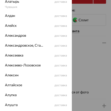
Алатырь
доставка
Чувашия
4 платежа по 4 606
₽
с помощью сервисов:
Алдан
доставка
Сплит
Алейск
доставка
Нужна помощь консультанта
Александров
доставка
Описание
Александровское, Ставропольский край
доставка
Металл:
Серебро
Алексеевка
доставка
Проба:
925
Страна происхождения:
РОССИЯ
Алексеево-Лозовское
доставка
Для кого:
Женские
Цвет циферблата:
Алексин
свободный
доставка
Модель:
Фиалка
Алтайское
доставка
Бренд:
НИКА
Ремешок:
Цвет и фактура могут отличаться от фото
Алупка
доставка
Алушта
доставка
Доставка и оплата