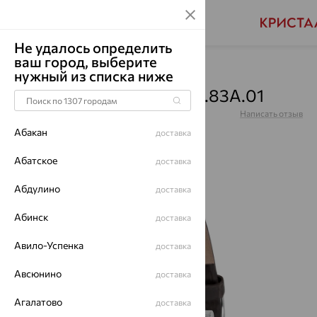
Не удалось определить
ваш город, выберите
Главная
Каталог
Часы
нужный из списка ниже
Часы, серебро, 1852.0.9.83A.01
Артикул:
1852.0.9.83A.01
Написать отзыв
Купили 94 раз
Абакан
доставка
Абатское
доставка
Абдулино
доставка
64%
Абинск
доставка
Авило-Успенка
доставка
Авсюнино
доставка
Агалатово
доставка