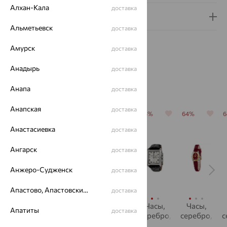
Алхан-Кала
доставка
Гарантия и возврат
Альметьевск
доставка
Амурск
доставка
Анадырь
доставка
Похожие изделия
Анапа
доставка
Анапская
доставка
64%
64%
64%
64%
64%
Анастасиевка
доставка
Ангарск
доставка
Анжеро-Судженск
доставка
Апастово, Апастовский район
доставка
Часы,
Часы,
Часы,
Часы,
Часы,
Апатиты
доставка
серебро,
серебро,
серебро,
серебро,
серебро,
с
НИКА
фианит,
фианит
НИКА
НИКА