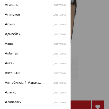
Агидель
доставка
Агинское
доставка
Агрыз
доставка
Адыгейск
доставка
Азов
доставка
Акбулак
доставка
Аксай
доставка
Актаныш
доставка
Актюбинский, Азнакаевский район
доставка
18 424
Алагир
₽
доставка
32 900
₽
Алапаевск
доставка
Купить