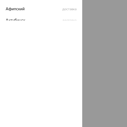
Афипский
доставка
Ахтубинск
доставка
Ахтырский
доставка
Ачинск
доставка
Ачхой-Мартан
доставка
Аша
доставка
аэропорт Шереметьево
доставка
Бабаево
доставка
Бабаюрт
доставка
Бавлы
доставка
Бавтугай
доставка