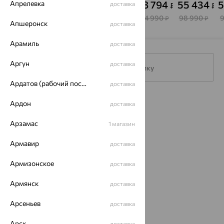
88 984
25 194
27 013
58 794
55 434
5
Апрелевка
доставка
₽
₽
₽
₽
₽
НИКА
158 900
44 990
75 036
104 990
98 990
₽
₽
₽
₽
₽
Апшеронск
доставка
Арамиль
доставка
Аргун
доставка
Подписаться на рассылку
Ардатов (рабочий поселок)
доставка
Каталог
Ардон
доставка
Акции
Арзамас
1 магазин
Магазины
Армавир
доставка
Покупателям
Армизонское
доставка
О нас
Армянск
доставка
Магазины и доставка
г. Липецк
Арсеньев
доставка
ул. Зегеля, 27/2
еще 3
Арск
доставка