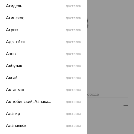
Агидель
доставка
Агинское
доставка
Агрыз
доставка
Адыгейск
доставка
Азов
доставка
Акбулак
доставка
Аксай
доставка
Нет в наличии
Актаныш
доставка
Изделие недоступно для заказа в вашем городе
Актюбинский, Азнакаевский район
доставка
Описание
Алагир
доставка
Вес:
8.43 — 9.01
Металл:
Серебро
Алапаевск
доставка
Проба:
925