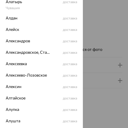
Алатырь
доставка
Страна происхождения:
РОССИЯ
Чувашия
Вставка:
Бриллиант
Для кого:
Женские
Алдан
доставка
Цвет циферблата:
свободный
Алейск
Модель:
0447
доставка
Бренд:
НИКА
Александров
доставка
Вес металла:
8.42 — 9
Ремешок:
Цвет и фактура могут отличаться от фото
Александровское, Ставропольский край
доставка
Алексеевка
доставка
Доставка и оплата
Алексеево-Лозовское
доставка
Гарантия и возврат
Алексин
доставка
Алтайское
доставка
Алупка
доставка
Похожие изделия
Алушта
доставка