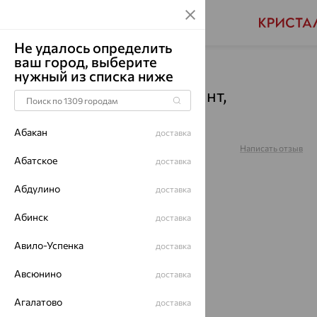
Не удалось определить
ваш город, выберите
Главная
Каталог
Часы
Бриллиант
нужный из списка ниже
Часы, серебро, бриллиант,
0447.1.9.94D
Абакан
доставка
Артикул:
0447.1.9.94D
Написать отзыв
Абатское
доставка
5
Абдулино
доставка
Абинск
доставка
до 62%
Авило-Успенка
доставка
Авсюнино
доставка
Агалатово
доставка