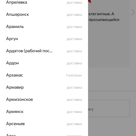
Апрелевка
доставка
Часики просто прелесть!!! Нежные и элегантные. А
Апшеронск
доставка
зелёный цвет отлично ассоциируется с просыпающейся
природой.
Арамиль
доставка
Аргун
доставка
Ардатов (рабочий поселок)
доставка
Ардон
доставка
Арзамас
1 магазин
Армавир
доставка
Армизонское
доставка
Подписаться на рассылку
Армянск
доставка
Арсеньев
доставка
Каталог
Арск
доставка