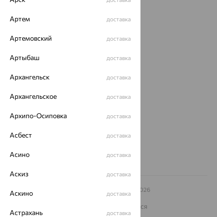
Акции
Артем
доставка
Доставка
Артемовский
доставка
Покупателям
Артыбаш
доставка
О нас
Архангельск
доставка
Магазины и доставка
г. Липецк
ул. Зегеля, 27/2
Архангельское
доставка
еще 3
Архипо-Осиповка
Другие города
доставка
8 (800) 250-02-30
Асбест
Заказать звонок
доставка
Асино
доставка
Аскиз
доставка
© ООО «Ювелирный дом «Кристалл»,
2009
– 2026
Аскино
доставка
Архив акций
Архив изделий
Карта сайта
На информационном ресурсе применяются
Астрахань
рекомендательные технологии
доставка