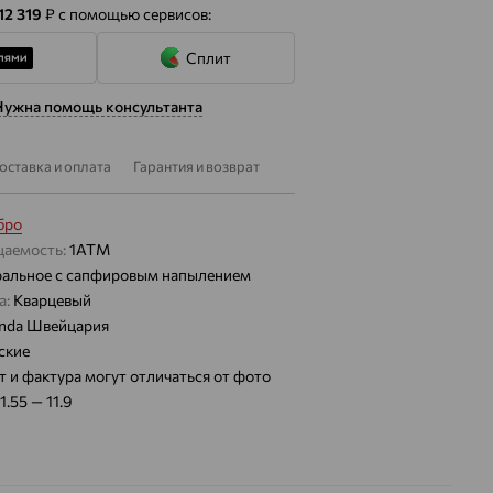
12 319
₽
с помощью сервисов:
Сплит
Нужна помощь консультанта
оставка и оплата
Гарантия и возврат
бро
цаемость:
1АТМ
альное с сапфировым напылением
а:
Кварцевый
nda Швейцария
ские
т и фактура могут отличаться от фото
1.55 — 11.9