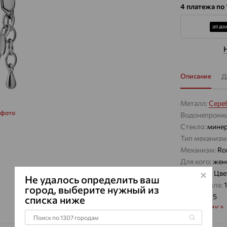
4 платежа по 
Описание
Д
Металл:
Сере
 фото
Водонепрони
Стекло:
минер
Тип механизм
Механизм:
Ro
Для кого:
жен
Ремешок:
Цве
Не удалось определить ваш
Вес металла:
1
город, выберите нужный из
Проба:
925
списка ниже
Бренд:
НИКА
Модель:
1390