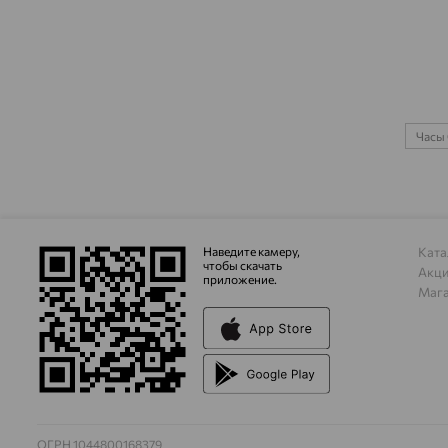
Часы 
Наведите камеру,
Ката
чтобы скачать
Акц
приложение.
Маг
ОГРН 1044800168379