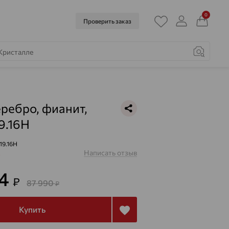
0
Проверить заказ
еребро, фианит,
19.16H
19.16H
Написать отзыв
з
74
₽
87 990
₽
Купить