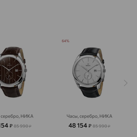
ата:
белый
ские
ит
хождения:
РОССИЯ
IVA
64%
 серебро, НИКА
Часы, серебро, НИКА
154
48 154
₽
₽
85 990
85 990
₽
₽