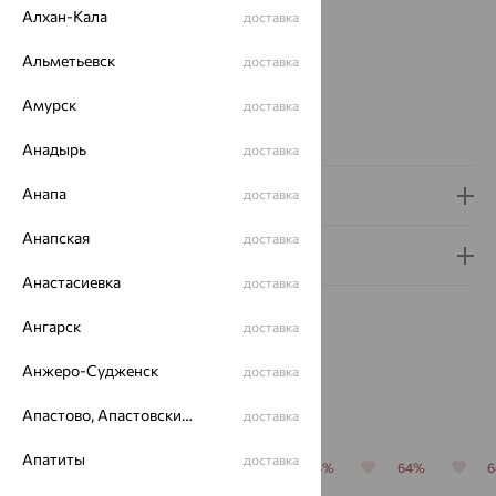
Модель:
Лилия
Алхан-Кала
доставка
Цвет циферблата:
перламутр
Для кого:
Женские
Альметьевск
доставка
Страна происхождения:
РОССИЯ
Амурск
доставка
Проба:
585
Коллекция:
Леди
Анадырь
доставка
Анапа
Доставка и оплата
доставка
Анапская
доставка
Гарантия и возврат
Анастасиевка
доставка
Ангарск
доставка
Анжеро-Судженск
доставка
Похожие изделия
Апастово, Апастовский район
доставка
Апатиты
доставка
64%
64%
64%
64%
64%