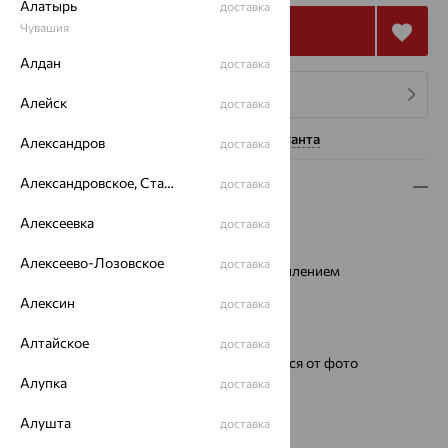
Алатырь
доставка
Чувашия
Купить
Алдан
доставка
4 платежа по 53 479
₽
Алейск
доставка
Нужна помощь консультанта
Александров
доставка
Александровское, Ставропольский край
доставка
Описание
Алексеевка
Металл:
Золото
доставка
Водонепроницаемость:
1АТМ
Алексеево-Лозовское
доставка
Стекло:
минеральное с сапфировым напылением
Тип механизма:
Кварцевый
Алексин
доставка
Механизм:
Ronda Швейцария
Для кого:
женские
Алтайское
доставка
Ремешок:
Цвет и фактура могут отличаться от фото
Алупка
доставка
Вес металла:
6.52 — 6.69
Цвет металла:
Красный
Алушта
доставка
Бренд:
НИКА