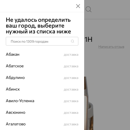
Не удалось определить
ваш город, выберите
Главная
Каталог
Часы
нужный из списка ниже
Часы, золото, 0425.0.1.31H
Артикул:
0425.0.1.31H
Написать отзыв
Абакан
доставка
Абатское
доставка
Абдулино
доставка
64%
Абинск
доставка
Авило-Успенка
доставка
Авсюнино
доставка
Агалатово
доставка