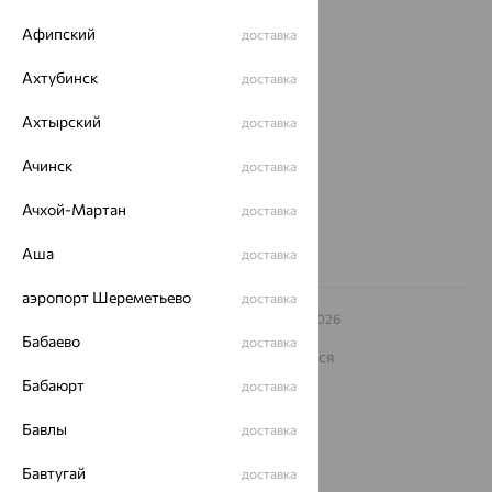
О нас
Афипский
доставка
Магазины и доставка
г. Липецк
Ахтубинск
доставка
ул. Зегеля, 27/2
еще 3
Ахтырский
доставка
Другие города
Ачинск
доставка
8 (800) 250-02-30
Заказать звонок
Ачхой-Мартан
доставка
Аша
доставка
аэропорт Шереметьево
доставка
© ООО «Ювелирный дом «Кристалл»,
2009
– 2026
Архив акций
Архив изделий
Карта сайта
Бабаево
доставка
На информационном ресурсе применяются
рекомендательные технологии
Бабаюрт
доставка
ОГРН 1044800168379
Политика конфеденциальности
Бавлы
доставка
Разработка сайта —
CUBA
Бавтугай
доставка