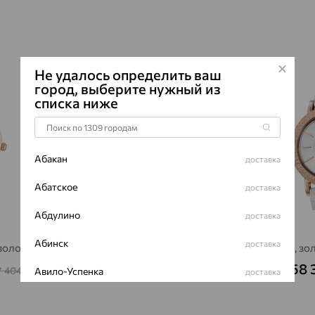
Не удалось определить ваш
64%
64%
город, выберите нужный из
списка ниже
Абакан
доставка
Абатское
доставка
Абдулино
доставка
Абинск
доставка
 золото
Часы, золото, SOKOLOV
Часы, зо
175 624
158 
₽
7 404
487 845
Авило-Успенка
₽
₽
доставка
Авсюнино
доставка