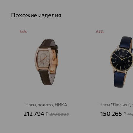
Похожие изделия
64%
64%
Часы, золото, НИКА
Часы "Люсьен",
212 794
150 265
₽
₽
379 990
41
₽