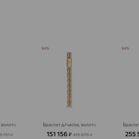
Агалатово
доставка
Агидель
доставка
Агинское
доставка
Агрыз
доставка
64%
64%
Адыгейск
доставка
Азов
доставка
Акбулак
доставка
Аксай
доставка
Актаныш
доставка
Актюбинский, Азнакаевский район
доставка
 золото
Браслет д/часов, золото
Брасле
Алагир
доставка
151 156
255 
₽
9 151
419 878
₽
₽