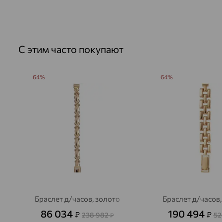
С этим часто покупают
64%
64%
Браслет д/часов, золото
Браслет д/часов,
86 034
190 494
₽
₽
238 982
52
₽