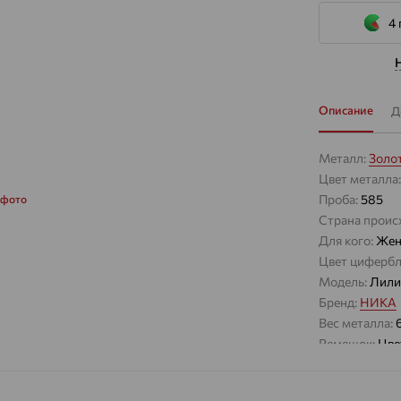
4 
Описание
Д
Металл:
Золо
Цвет металла
Проба:
585
 фото
Страна проис
Для кого:
Жен
Цвет цифербл
Модель:
Лили
Бренд:
НИКА
Вес металла:
Ремешок:
Цве