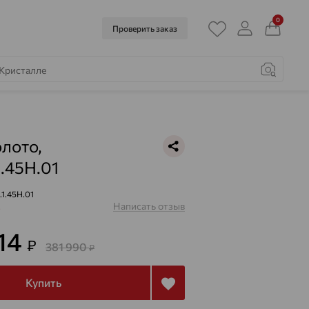
0
Проверить заказ
олото,
1.45H.01
.1.45H.01
Написать отзыв
з
914
₽
381 990
₽
Купить