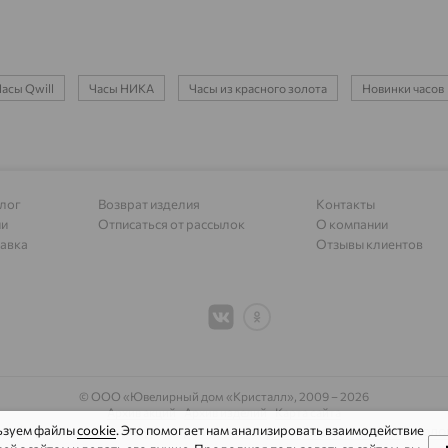
Алапаевск
доставка
Алатырь
доставка
Чувашия
асы Qwill
Часы НИКА
Часы из красного золота
Новинки часов
Алдан
доставка
Алейск
доставка
Александров
доставка
лог
Возврат изделия
Контакты
Александровское, Ставропольский край
доставка
ии
Отписаться от рассылок
О компании
авка
Отзывы клиентов
Алексеевка
доставка
Алексеево-Лозовское
доставка
Алексин
доставка
Алтайское
доставка
© ООО «Ювелирный дом «Кристалл»,
2009
– 2026
Архив акций
Архив изделий
Карта сайта
Алупка
доставка
ьзуем файлы
 информационном ресурсе применяются
cookie
. Это помогает нам анализировать взаимодействие
рекомендательные техноло