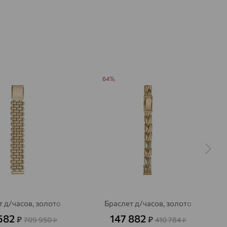
64%
т д/часов, золото
Браслет д/часов, золото
582
147 882
₽
₽
709 950
410 784
₽
₽