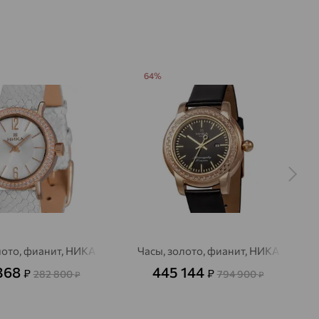
64%
лото, фианит, НИКА
Часы, золото, фианит, НИКА
368
445 144
₽
₽
282 800
794 900
₽
₽