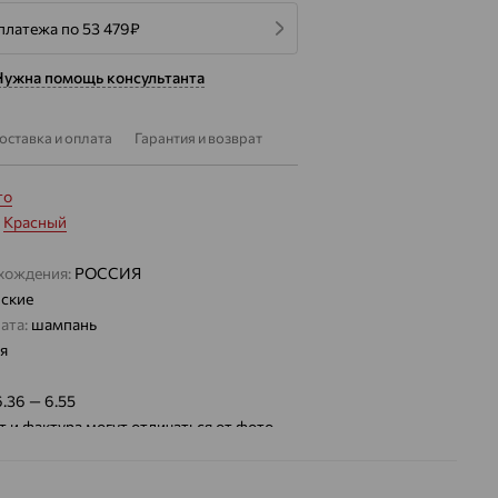
платежа по 53 479
₽
Нужна помощь консультанта
оставка и оплата
Гарантия и возврат
то
:
Красный
хождения:
РОССИЯ
ские
ата:
шампань
я
6.36 — 6.55
т и фактура могут отличаться от фото