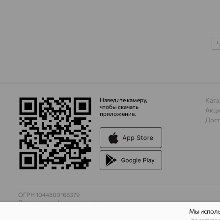
Ч
Наведите камеру,
Ката
чтобы скачать
Акц
приложение.
Дост
ОГРН 1044800168379
Политика конфеденциальности
Мы испол
На