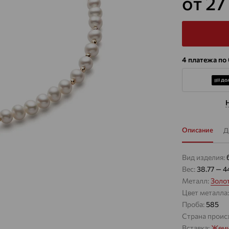
от 27
4 платежа по
Описание
Д
Вид изделия:
Вес:
38.77 — 4
Металл:
Золо
Цвет металла
Проба:
585
Страна проис
Вставка:
Жемч