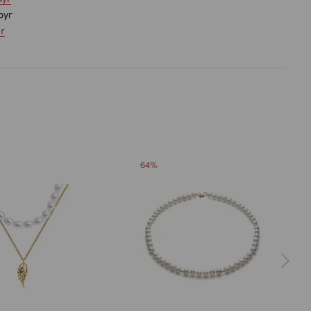
руг
ur
.121 — 1.125
 цвета вставки:
Белый
64%