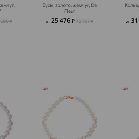
Агалатово
жемчуг,
Бусы, золото, жемчуг, De
Колье,
доставка
V
Fleur
Агидель
доставка
25 476
31
₽
 690
70 767
₽
от
₽
от
Агинское
доставка
Агрыз
доставка
Адыгейск
доставка
Азов
доставка
Акбулак
доставка
64%
64%
Аксай
доставка
Актаныш
доставка
Актюбинский, Азнакаевский район
доставка
Алагир
доставка