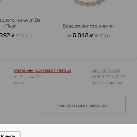
 золото, жемчуг, De
Fleur
Браслет, золото, жемчуг
 392
6 048
₽
₽
23 310
16 800
₽
от
₽
Магазины и доставка
г. Липецк
Другие города
ул. Зегеля, 27/2
8 (800) 250-02-30
еще 3
Заказать звонок
Подписаться на рассылку
Разработка сайта —
CUBA
Принять