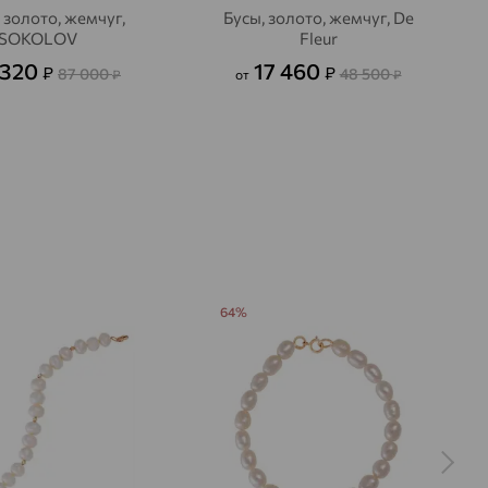
 золото, жемчуг,
Бусы, золото, жемчуг, De
SOKOLOV
Fleur
 320
17 460
₽
₽
87 000
48 500
₽
от
₽
64%