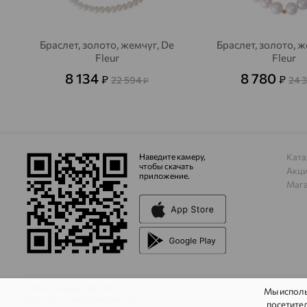
Браслет, золото, жемчуг, De
Браслет, золото, ж
Fleur
Fleur
8 134
8 780
₽
₽
22 594
24 
₽
Наведите камеру,
Ката
чтобы скачать
Акц
приложение.
Маг
ОГРН 1044800168379
Мы испол
Политика конфеденциальности
посетител