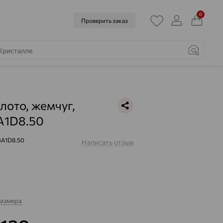
0
Проверить заказ
олото, жемчуг,
A1D8.50
3A1D8.50
Написать отзыв
размера