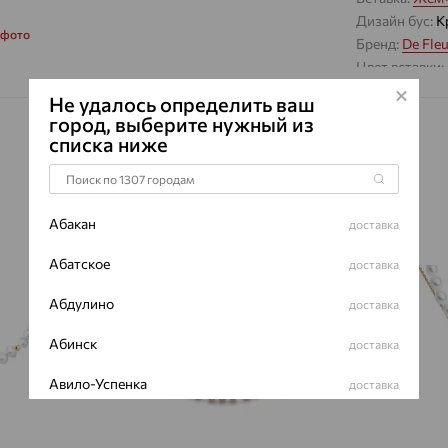
Дизайн бус:
К
 фото
Бренд:
De Fle
Цвет вставки:
Вес металла:
1
Не удалось определить ваш
Наименование
город, выберите нужный из
списка ниже
Абакан
доставка
64%
64%
Абатское
доставка
Абдулино
доставка
Абинск
доставка
Авило-Успенка
доставка
Авсюнино
доставка