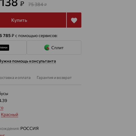
 138
₽
75 384
₽
Купить
 6 785
₽
с помощью сервисов:
Сплит
Нужна помощь консультанта
оставка и оплата
Гарантия и возврат
бусы
4.39
то
:
Красный
хождения:
РОССИЯ
уг