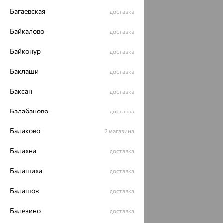
Разработка сайта —
CUBA
Багаевская
доставка
Байкалово
доставка
Байконур
доставка
Баклаши
доставка
Баксан
доставка
Балабаново
доставка
Балаково
2 магазина
Балахна
доставка
Балашиха
доставка
Балашов
доставка
Балезино
доставка