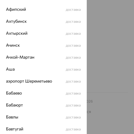
Доставка
Афипский
доставка
Покупателям
Ахтубинск
доставка
О нас
Ахтырский
Магазины и доставка
г. Липецк
доставка
ул. Зегеля, 27/2
Ачинск
доставка
еще 3
Другие города
Ачхой-Мартан
доставка
8 (800) 250-02-30
Заказать звонок
Аша
доставка
аэропорт Шереметьево
доставка
Бабаево
доставка
© ООО «Ювелирный дом «Кристалл»,
2009
– 2026
Бабаюрт
доставка
Архив акций
Архив изделий
Карта сайта
На информационном ресурсе применяются
рекомендательные технологии
Бавлы
доставка
ОГРН 1044800168379
Бавтугай
доставка
Политика конфеденциальности