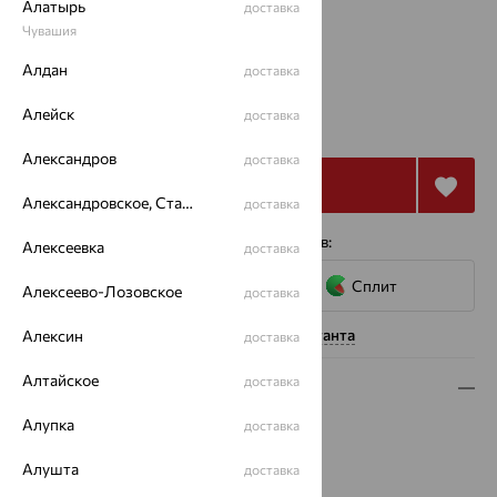
Алатырь
доставка
50
Чувашия
Калькулятор размера
Алдан
доставка
от 24 502
Алейск
доставка
₽
68 060
₽
Александров
доставка
Купить
Александровское, Ставропольский край
доставка
4 платежа по 6 126
₽
с помощью сервисов:
Алексеевка
доставка
Сплит
Алексеево-Лозовское
доставка
Нужна помощь консультанта
Алексин
доставка
Алтайское
доставка
Описание
Алупка
доставка
Вид изделия:
бусы
Вес:
61.52 — 64.36
Алушта
доставка
Металл:
Золото