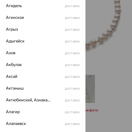
Агидель
доставка
Агинское
доставка
Агрыз
доставка
Адыгейск
доставка
Азов
доставка
Акбулак
доставка
Аксай
доставка
Актаныш
доставка
Актюбинский, Азнакаевский район
доставка
Запросить дополнительные фото
Алагир
доставка
Алапаевск
доставка
Размеры: