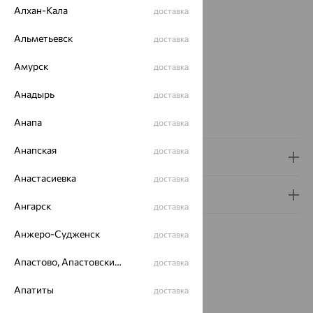
Цвет металла:
Красный
Алхан-Кала
доставка
Проба:
585
Страна происхождения:
Альметьевск
РОССИЯ
доставка
Вставка:
Жемчуг
Амурск
доставка
Бренд:
De Fleur
Цвет вставки:
Анадырь
доставка
Вес металла:
1.022 — 1.088
Наименование цвета вставки:
Белый
Анапа
доставка
Анапская
доставка
Доставка и оплата
Анастасиевка
доставка
Гарантия и возврат
Ангарск
доставка
Анжеро-Судженск
доставка
Апастово, Апастовский район
доставка
Похожие изделия
Апатиты
доставка