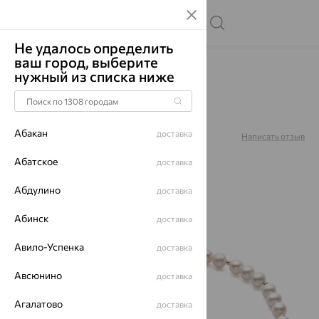
Не удалось определить
ваш город, выберите
Главная
Каталог
Колье
Жемчуг
нужный из списка ниже
Бусы, золото, жемчуг,
01550NA1D10.50
Абакан
доставка
Артикул:
01550NA1D10.50
Написать отзыв
Абатское
доставка
Абдулино
доставка
64%
Абинск
доставка
Авило-Успенка
доставка
Авсюнино
доставка
Агалатово
доставка