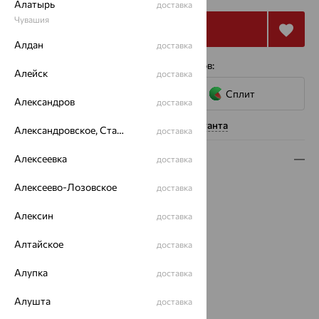
Алатырь
доставка
Чувашия
Купить
Алдан
доставка
4 платежа по 3 992
₽
с помощью сервисов:
Алейск
доставка
Сплит
Александров
доставка
Нужна помощь консультанта
Александровское, Ставропольский край
доставка
Алексеевка
Описание
доставка
Вид изделия:
гладкие
Алексеево-Лозовское
доставка
Вес:
1.71 — 2.5
Алексин
доставка
Металл:
Золото
Цвет металла:
Белый
Алтайское
доставка
Проба:
585
Страна происхождения:
РОССИЯ
Алупка
доставка
Ширина шинки:
4 мм
Бренд:
Алушта
АВРОРА
доставка
Вес металла:
1.71 — 2.5