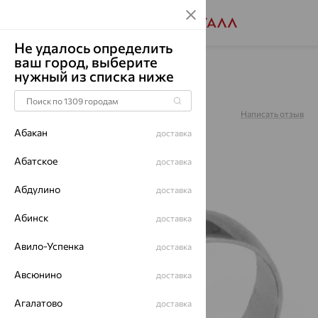
Не удалось определить
ваш город, выберите
Главная
Каталог
Обручальные кольца
нужный из списка ниже
Кольцо, золото, 60004
Артикул:
60004
Написать отзыв
Абакан
доставка
Абатское
доставка
Абдулино
64%
доставка
Абинск
доставка
Авило-Успенка
доставка
Авсюнино
доставка
Агалатово
доставка