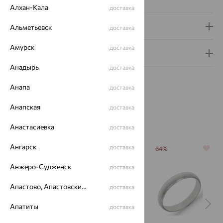
Алхан-Кала
доставка
Доставка и оплата
Альметьевск
доставка
Амурск
доставка
Гарантия и возврат
Анадырь
доставка
Анапа
доставка
Анапская
доставка
Похожие изделия
Анастасиевка
доставка
Ангарск
доставка
64%
64%
64%
Анжеро-Судженск
доставка
Апастово, Апастовский район
доставка
Апатиты
доставка