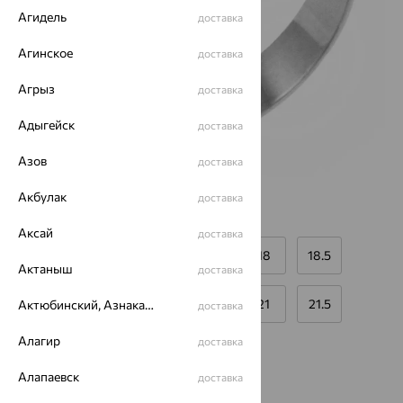
Агидель
доставка
Агинское
доставка
Агрыз
доставка
Адыгейск
доставка
Азов
доставка
Акбулак
доставка
Размеры:
Аксай
доставка
16
16.5
17
17.5
18
18.5
Актаныш
доставка
19
19.5
20
20.5
21
21.5
Актюбинский, Азнакаевский район
доставка
Калькулятор размера
Алагир
Другой размер
доставка
от 15 967
Алапаевск
доставка
₽
44 353
₽