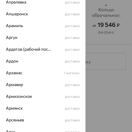
Апрелевка
доставка
Кольцо
Кольцо
Кольцо
Апшеронск
доставка
обручальное,
обручальное,
обручальное,
золото,
золото,
золото
25 267
26 722
19 546
₽
₽
₽
Арамиль
от
от
от
SOKOLOV
SOKOLOV
доставка
70 185
74 228
54 294
₽
₽
₽
Аргун
доставка
Ардатов (рабочий поселок)
доставка
Ардон
доставка
Подписаться на рассылку
Арзамас
1 магазин
Каталог
Армавир
доставка
Акции
Армизонское
доставка
Доставка
Армянск
доставка
Покупателям
Арсеньев
доставка
О нас
Арск
доставка