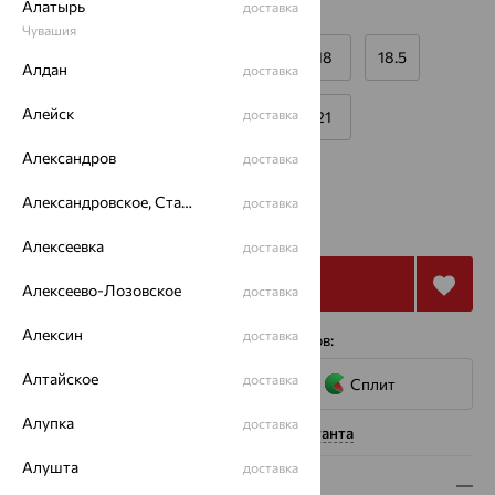
Алатырь
доставка
Размеры:
Чувашия
16
16.5
17
17.5
18
18.5
Алдан
доставка
Алейск
доставка
19
19.5
20
20.5
21
Александров
доставка
Калькулятор размера
Другой размер
от 36 117
Александровское, Ставропольский край
доставка
₽
100 325
₽
Алексеевка
доставка
Купить
Алексеево-Лозовское
доставка
Алексин
доставка
4 платежа по 9 029
₽
с помощью сервисов:
Алтайское
доставка
Сплит
Алупка
доставка
Нужна помощь консультанта
Алушта
доставка
Описание