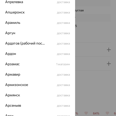
Апрелевка
доставка
КОЛИЧЕСТВО
1
ФОРМА ОГРАНКИ
Круглая
Апшеронск
доставка
ГРАНЕЙ
57
Арамиль
доставка
ЧИСТОТА
4/5
Аргун
доставка
Сертификаты на камни
Ардатов (рабочий поселок)
доставка
Доставка и оплата
Ардон
доставка
Гарантия и возврат
Арзамас
1 магазин
Армавир
доставка
Армизонское
доставка
Армянск
доставка
Похожие изделия
Арсеньев
доставка
64%
64%
64%
64%
64%
Арск
доставка