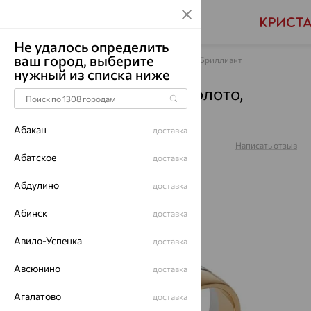
Не удалось определить
ваш город, выберите
Главная
Каталог
Обручальные кольца
Бриллиант
нужный из списка ниже
Кольцо обручальное, золото,
бриллиант, 12369-100
Абакан
доставка
Артикул:
12369-100
Написать отзыв
Абатское
доставка
5
Абдулино
доставка
Абинск
доставка
64%
Авило-Успенка
доставка
Авсюнино
доставка
Агалатово
доставка