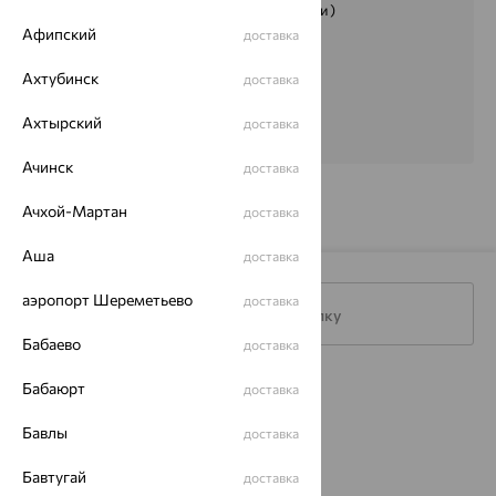
Очень классные колечки )
Афипский
доставка
Ахтубинск
доставка
Ахтырский
доставка
Ачинск
доставка
Ачхой-Мартан
доставка
Аша
доставка
аэропорт Шереметьево
доставка
Подписаться на рассылку
Бабаево
доставка
Бабаюрт
Каталог
доставка
Бавлы
Акции
доставка
Доставка
Бавтугай
доставка