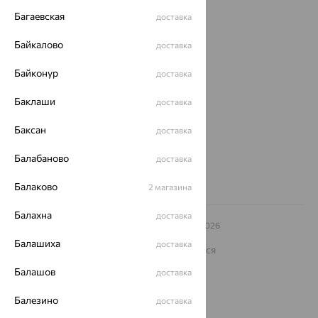
Покупателям
Багаевская
доставка
О нас
Байкалово
доставка
Магазины и доставка
г. Липецк
Байконур
доставка
ул. Зегеля, 27/2
еще 3
Баклаши
доставка
Другие города
Баксан
доставка
8 (800) 250-02-30
Заказать звонок
Балабаново
доставка
Балаково
2 магазина
Балахна
доставка
© ООО «Ювелирный дом «Кристалл»,
2009
– 2026
Архив акций
Архив изделий
Карта сайта
Балашиха
доставка
На информационном ресурсе применяются
рекомендательные технологии
Балашов
доставка
ОГРН 1044800168379
Политика конфеденциальности
Балезино
доставка
Разработка сайта —
CUBA