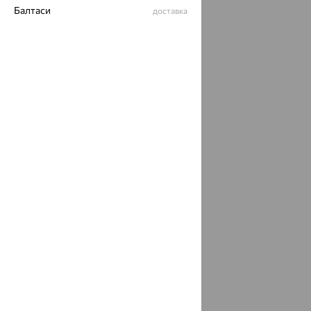
Балтаси
доставка
Барабинск
доставка
Барнаул
доставка
Барсово, Сургутский район
доставка
Барыбино
доставка
Батайск
доставка
Батырево
доставка
Чувашская Республика - Чувашия
Бахчисарай
доставка
Башкултаево
доставка
Белая Глина
доставка
Белая Калитва
доставка