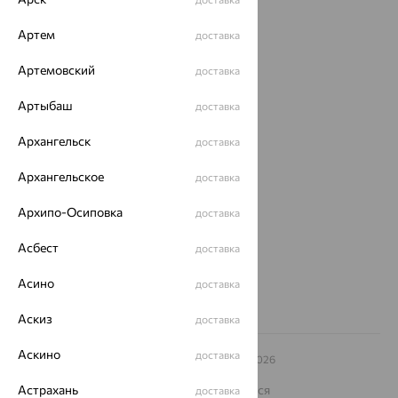
Акции
Артем
доставка
Доставка
Артемовский
доставка
Покупателям
Артыбаш
доставка
О нас
Архангельск
доставка
Магазины и доставка
г. Липецк
Архангельское
ул. Зегеля, 27/2
доставка
еще 3
Архипо-Осиповка
доставка
Другие города
8 (800) 250-02-30
Асбест
доставка
Заказать звонок
Асино
доставка
Аскиз
доставка
Аскино
доставка
© ООО «Ювелирный дом «Кристалл»,
2009
– 2026
Архив акций
Архив изделий
Карта сайта
На информационном ресурсе применяются
Астрахань
доставка