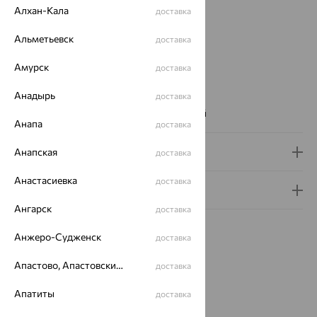
Алхан-Кала
доставка
Цвет металла:
Красный
Проба:
585
Альметьевск
доставка
Страна происхождения:
РОССИЯ
Вставка:
Фианит
Амурск
доставка
Цвет вставки:
Анадырь
Вес металла:
2.01 — 2.48
доставка
Наименование цвета вставки:
Бесцветный
Анапа
доставка
Доставка и оплата
Анапская
доставка
Анастасиевка
доставка
Гарантия и возврат
Ангарск
доставка
Анжеро-Судженск
доставка
Апастово, Апастовский район
доставка
Похожие изделия
Апатиты
доставка