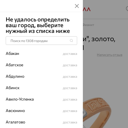
Не удалось определить
ваш город, выберите
Главная
Каталог
Обручальные кольца
Фианит
нужный из списка ниже
Кольцо "Спаси и сохрани", золото,
фианит, красный, 10-231
Абакан
доставка
Артикул:
10-231
Написать отзыв
Абатское
доставка
Абдулино
доставка
64%
Абинск
доставка
Авило-Успенка
доставка
Авсюнино
доставка
Агалатово
доставка