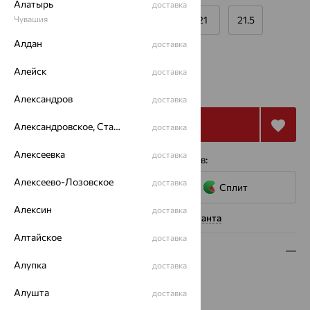
Алатырь
доставка
Чувашия
19
19.5
20
20.5
21
21.5
Алдан
доставка
Калькулятор размера
Другой размер
Алейск
доставка
от 19 264
₽
53 510
₽
Александров
доставка
Купить
Александровское, Ставропольский край
доставка
Алексеевка
доставка
4 платежа по 4 816
₽
с помощью сервисов:
Алексеево-Лозовское
доставка
Сплит
Алексин
доставка
Нужна помощь консультанта
Алтайское
доставка
Описание
Алупка
доставка
Вид изделия:
спаси и сохрани
Алушта
Вес:
2.02 — 2.49
доставка
Металл:
Золото