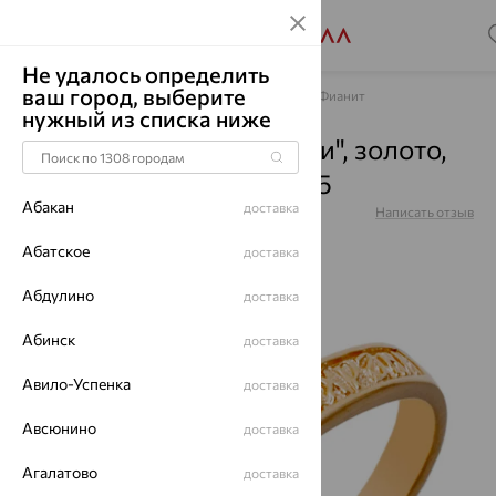
Не удалось определить
ваш город, выберите
Главная
Каталог
Обручальные кольца
Фианит
нужный из списка ниже
Кольцо "Спаси и сохрани", золото,
фианит, красный, 10-335
Абакан
доставка
Артикул:
10-335
Написать отзыв
Абатское
доставка
Абдулино
доставка
64%
Абинск
доставка
Авило-Успенка
доставка
Авсюнино
доставка
Агалатово
доставка