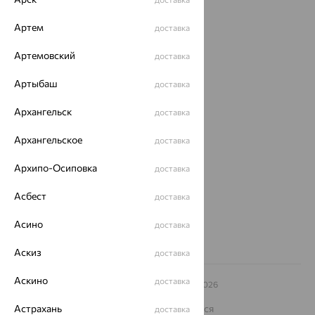
Акции
Артем
доставка
Доставка
Артемовский
доставка
Покупателям
Артыбаш
доставка
О нас
Архангельск
доставка
Магазины и доставка
г. Липецк
Архангельское
ул. Зегеля, 27/2
доставка
еще 3
Архипо-Осиповка
доставка
Другие города
8 (800) 250-02-30
Асбест
доставка
Заказать звонок
Асино
доставка
Аскиз
доставка
Аскино
доставка
© ООО «Ювелирный дом «Кристалл»,
2009
– 2026
Архив акций
Архив изделий
Карта сайта
На информационном ресурсе применяются
Астрахань
доставка