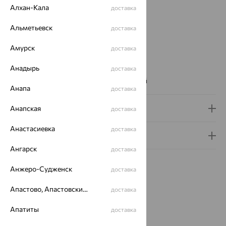
Алхан-Кала
доставка
Цвет металла:
Красный
Проба:
585
Альметьевск
доставка
Страна происхождения:
РОССИЯ
Вставка:
Фианит
Амурск
доставка
Цвет вставки:
Анадырь
Вес металла:
1.59 — 2.12
доставка
Наименование цвета вставки:
Бесцветный
Анапа
доставка
Доставка и оплата
Анапская
доставка
Анастасиевка
доставка
Гарантия и возврат
Ангарск
доставка
Анжеро-Судженск
доставка
Апастово, Апастовский район
доставка
Похожие изделия
Апатиты
доставка