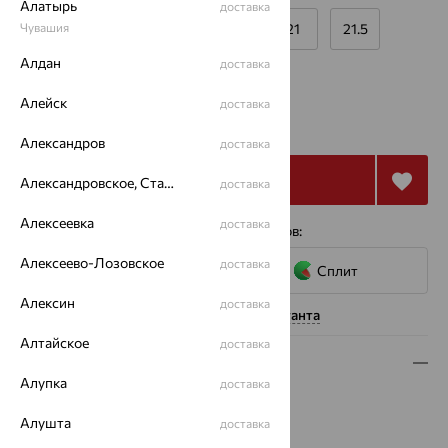
Алатырь
доставка
Чувашия
19
19.5
20
20.5
21
21.5
Алдан
доставка
Калькулятор размера
Другой размер
Алейск
доставка
от 16 021
₽
44 503
₽
Александров
доставка
Купить
Александровское, Ставропольский край
доставка
Алексеевка
доставка
4 платежа по 4 005
₽
с помощью сервисов:
Алексеево-Лозовское
доставка
Сплит
Алексин
доставка
Нужна помощь консультанта
Алтайское
доставка
Описание
Алупка
доставка
Вид изделия:
спаси и сохрани
Алушта
Вес:
1.6 — 2.14
доставка
Металл:
Золото