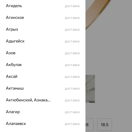
Агидель
доставка
Агинское
доставка
Агрыз
доставка
Адыгейск
доставка
Азов
доставка
Акбулак
доставка
Аксай
доставка
Актаныш
доставка
Актюбинский, Азнакаевский район
доставка
Алагир
доставка
Размеры:
Алапаевск
доставка
16
16.5
17
17.5
18
18.5