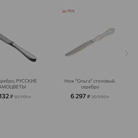
до 70%
еребро, РУССКИЕ
Нож "Ольга" столовый,
АМОЦВЕТЫ
серебро
132
6 297
₽
₽
83 701
20 990
₽
₽