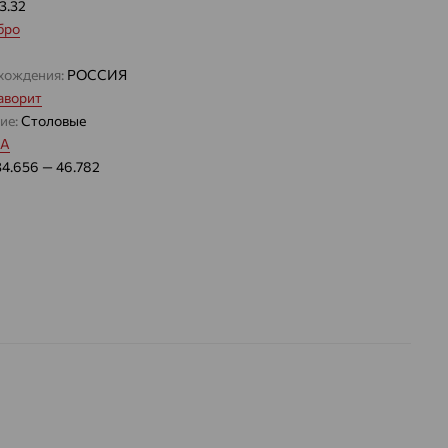
3.32
бро
хождения:
РОССИЯ
аворит
ие:
Столовые
тА
34.656 — 46.782