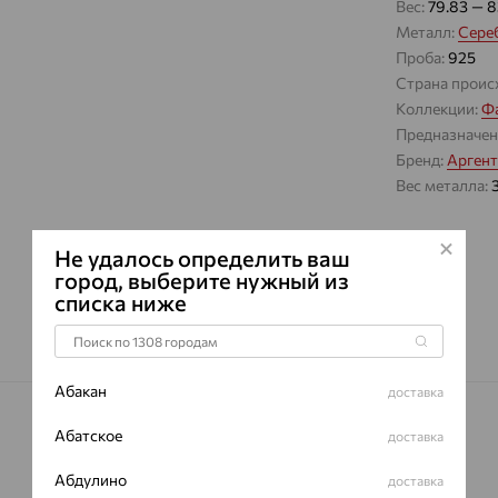
Вес:
79.83 — 8
Металл:
Сере
Проба:
925
Страна проис
Коллекции:
Ф
Предназначен
Бренд:
Арген
Вес металла:
Не удалось определить ваш
город, выберите нужный из
списка ниже
Абакан
доставка
Абатское
доставка
Абдулино
доставка