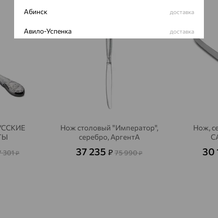
Абинск
доставка
64%
64%
Авило-Успенка
доставка
Авсюнино
доставка
Агалатово
доставка
Агидель
доставка
Агинское
доставка
РУССКИЕ
Нож столовый "Император",
Нож, с
Агрыз
доставка
ТЫ
серебро, АргентА
С
Адыгейск
доставка
37 235
30 
₽
7 301
75 990
₽
₽
Азов
доставка
Акбулак
доставка
Аксай
доставка