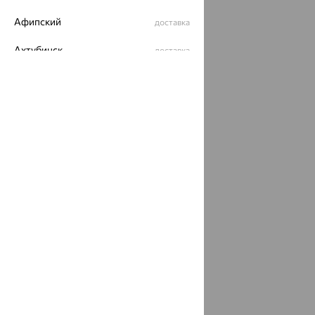
Афипский
доставка
Ахтубинск
доставка
Ахтырский
доставка
Ачинск
доставка
Ачхой-Мартан
доставка
Аша
доставка
аэропорт Шереметьево
доставка
Бабаево
доставка
Бабаюрт
доставка
Бавлы
доставка
Бавтугай
доставка