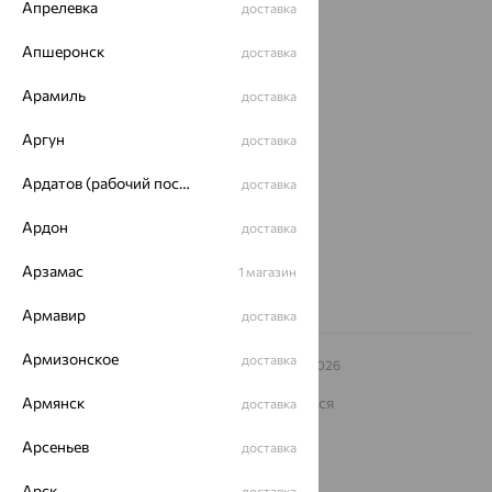
Апрелевка
доставка
Покупателям
Апшеронск
доставка
О нас
Арамиль
доставка
Магазины и доставка
г. Липецк
Аргун
ул. Зегеля, 27/2
доставка
еще 3
Ардатов (рабочий поселок)
доставка
Другие города
8 (800) 250-02-30
Ардон
доставка
Заказать звонок
Арзамас
1 магазин
Армавир
доставка
Армизонское
доставка
© ООО «Ювелирный дом «Кристалл»,
2009
– 2026
Архив акций
Архив изделий
Карта сайта
На информационном ресурсе применяются
Армянск
доставка
рекомендательные технологии
Арсеньев
доставка
ОГРН 1044800168379
Политика конфеденциальности
Арск
доставка