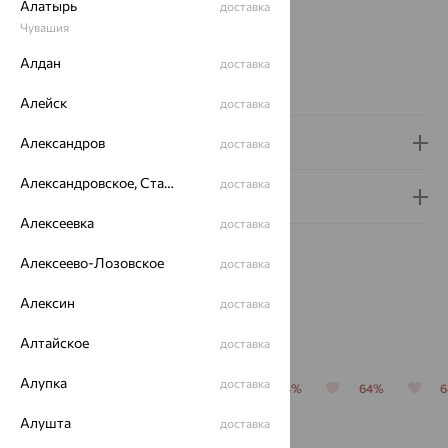
Алатырь
доставка
Детские ложки:
Детские
Чувашия
Бренд:
АргентА
Алдан
Вес металла:
20.19 — 21.86
доставка
Промо:
Вместо тысячи игрушек
Алейск
доставка
Доставка и оплата
Александров
доставка
Александровское, Ставропольский край
доставка
Гарантия и возврат
Алексеевка
доставка
Алексеево-Лозовское
доставка
Алексин
доставка
Похожие изделия
Алтайское
доставка
Алупка
доставка
64%
64%
64%
64%
64%
Алушта
доставка