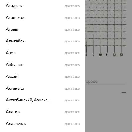
Агидель
доставка
Агинское
доставка
Агрыз
доставка
Адыгейск
доставка
Азов
доставка
Акбулак
доставка
Нет в наличии
Аксай
доставка
Изделие недоступно для заказа в вашем городе
Актаныш
доставка
Описание
Актюбинский, Азнакаевский район
доставка
Вид изделия:
ложки
Вес:
19 — 21.88
Алагир
доставка
Металл:
Серебро
Алапаевск
Проба:
925
доставка
Страна происхождения:
РОССИЯ