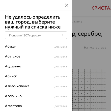
Не удалось определить
ваш город, выберите
Главная
Каталог
Предметы для сервировки стола
нужный из списка ниже
Ложка"Котенок"+футляр, серебро,
952ЛЖ05808
Абакан
доставка
Артикул:
952ЛЖ05808
Написать отзыв
Абатское
доставка
Абдулино
доставка
от 35%
Абинск
доставка
Авило-Успенка
доставка
Авсюнино
доставка
Агалатово
доставка