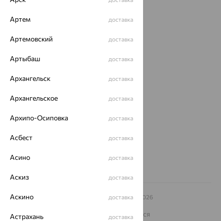
Акции
Артем
доставка
Доставка
Артемовский
доставка
Покупателям
Артыбаш
доставка
О нас
Архангельск
доставка
Магазины и доставка
г. Липецк
ул. Зегеля, 27/2
Архангельское
доставка
еще 3
Архипо-Осиповка
доставка
Другие города
8 (800) 250-02-30
Асбест
доставка
Заказать звонок
Асино
доставка
Аскиз
доставка
Аскино
© ООО «Ювелирный дом «Кристалл»,
доставка
2009
– 2026
Архив акций
Архив изделий
Карта сайта
На информационном ресурсе применяются
Астрахань
доставка
рекомендательные технологии