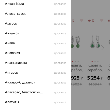
Алхан-Кала
доставка
Похожие изделия
Альметьевск
доставка
64%
64%
64%
64%
64%
Амурск
доставка
Анадырь
доставка
Анапа
доставка
Анапская
доставка
Анастасиевка
доставка
Серьги,
Серьги,
Серьги,
Серьги,
Серьги,
серебро,
серебро,
серебро,
серебро,
серебро,
с
Ангарск
доставка
хризопраз
хризопраз
хризопраз
хризопраз
хризопраз
х
4 397
3 875
4 198
3 925
5 254
6
₽
₽
₽
₽
₽
Анжеро-Судженск
доставка
12 213
10 764
11 661
10 902
14 594
₽
₽
₽
₽
₽
Апастово, Апастовский район
доставка
С этим часто покупают
Апатиты
доставка