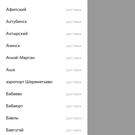
Афипский
ОГРН 1044800168379
доставка
Политика конфеденциальности
Ахтубинск
доставка
Разработка сайта —
CUBA
Ахтырский
доставка
Ачинск
доставка
Ачхой-Мартан
доставка
Аша
доставка
аэропорт Шереметьево
доставка
Бабаево
доставка
Бабаюрт
доставка
Бавлы
доставка
Бавтугай
доставка