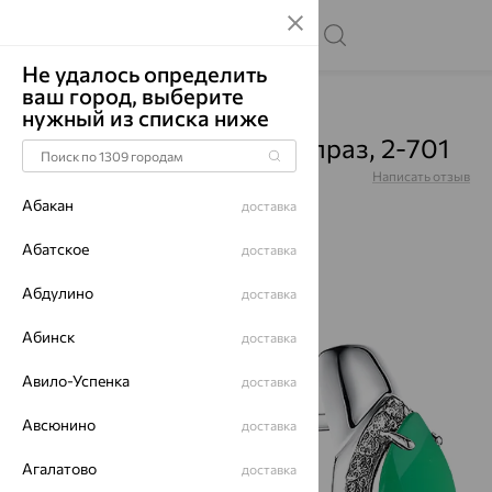
Не удалось определить
ваш город, выберите
Главная
Каталог
Серьги
Хризопраз
нужный из списка ниже
Серьги, серебро, хризопраз, 2-701
Артикул:
2-701
Написать отзыв
Абакан
доставка
Абатское
доставка
Абдулино
до 62%
доставка
Абинск
доставка
Авило-Успенка
доставка
Авсюнино
доставка
Агалатово
доставка