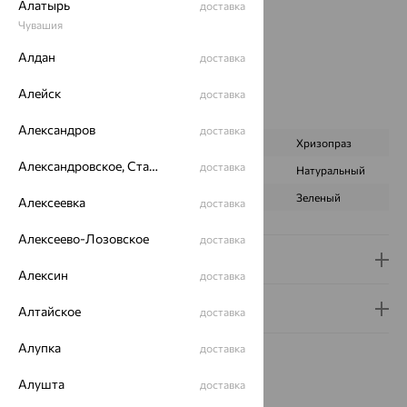
Алатырь
доставка
Вид покрытия:
родирование
Чувашия
Тип серег:
без подвесного элемента
Цвет вставки:
Алдан
доставка
Вес металла:
2.696 — 2.772
Наименование цвета вставки:
Алейск
Зеленый
доставка
Характеристика вставки:
Александров
доставка
ВИД КАМНЯ
Фианит
Хризопраз
Александровское, Ставропольский край
доставка
ПРОИСХОЖДЕНИЕ
Искусственный
Натуральный
ЦВЕТ
Бесцветный
Зеленый
Алексеевка
доставка
Алексеево-Лозовское
доставка
Доставка и оплата
Алексин
доставка
Гарантия и возврат
Алтайское
доставка
Алупка
доставка
Алушта
доставка