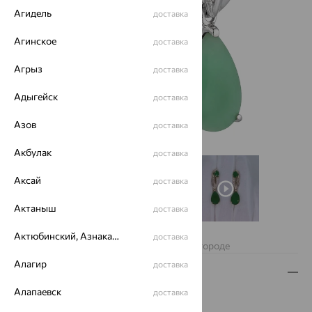
Агидель
доставка
Агинское
доставка
Агрыз
доставка
Адыгейск
доставка
Азов
доставка
Акбулак
доставка
Аксай
доставка
Актаныш
доставка
Нет в наличии
Актюбинский, Азнакаевский район
доставка
Изделие недоступно для заказа в вашем городе
Алагир
доставка
Описание
Алапаевск
доставка
Вид изделия:
классические