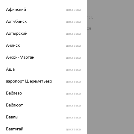
Афипский
доставка
© ООО «Ювелирный дом «Кристалл»,
2009
– 2026
Ахтубинск
доставка
Архив акций
Архив изделий
Карта сайта
На информационном ресурсе применяются
рекомендательные технологии
Ахтырский
доставка
ОГРН 1044800168379
Ачинск
доставка
Политика конфеденциальности
Разработка сайта —
CUBA
Ачхой-Мартан
доставка
Аша
доставка
аэропорт Шереметьево
доставка
Бабаево
доставка
Бабаюрт
доставка
Бавлы
доставка
Бавтугай
доставка