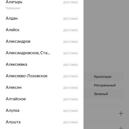
Вес:
4.28 — 4.34
Алатырь
доставка
Металл:
Серебро
Чувашия
Проба:
925
Алдан
доставка
Страна происхождения:
РОССИЯ
Вставка:
Хризопраз
Алейск
доставка
Вид покрытия:
родирование
Тип серег:
без подвесного элемента
Александров
доставка
Цвет вставки:
Александровское, Ставропольский край
доставка
Вес металла:
3.12
Наименование цвета вставки:
Зеленый
Алексеевка
доставка
Характеристика вставки:
Алексеево-Лозовское
доставка
ВИД КАМНЯ
Фианит
Хризопраз
ПРОИСХОЖДЕНИЕ
Искусственный
Натуральный
Алексин
доставка
ЦВЕТ
Бесцветный
Зеленый
Алтайское
доставка
Алупка
доставка
Доставка и оплата
Алушта
доставка
Гарантия и возврат