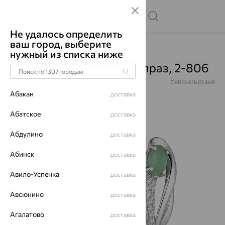
Не удалось определить
ваш город, выберите
Главная
Каталог
Серьги
Хризопраз
нужный из списка ниже
Серьги, серебро, хризопраз, 2-806
Артикул:
2-806
Написать отзыв
Абакан
доставка
Абатское
доставка
Абдулино
62%
доставка
Абинск
доставка
Авило-Успенка
доставка
Авсюнино
доставка
Агалатово
доставка