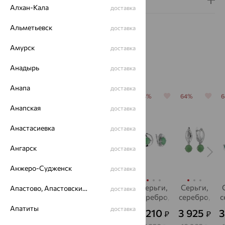
Алхан-Кала
доставка
Альметьевск
доставка
Амурск
доставка
Похожие изделия
Анадырь
доставка
Анапа
доставка
64%
64%
64%
64%
64%
Анапская
доставка
Анастасиевка
доставка
Ангарск
доставка
Анжеро-Судженск
доставка
Серьги,
Серьги,
Серьги,
Серьги,
Серьги,
Апастово, Апастовский район
доставка
серебро,
серебро,
серебро,
серебро,
серебро,
с
хризопраз
хризопраз
хризопраз
хризопраз
хризопраз
х
Апатиты
доставка
4 198
4 297
4 397
6 210
3 925
3
₽
₽
₽
₽
₽