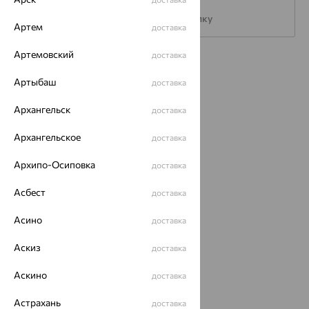
Подписаться на рассылку
Артем
доставка
Артемовский
доставка
Каталог
Артыбаш
доставка
Акции
Архангельск
доставка
Магазины
Архангельское
доставка
Покупателям
Архипо-Осиповка
доставка
О нас
Асбест
Магазины и доставка
г. Липецк
доставка
ул. Зегеля, 27/2
Асино
доставка
еще 3
Другие города
Аскиз
доставка
8 (800) 250-02-30
Заказать звонок
Аскино
доставка
Астрахань
доставка