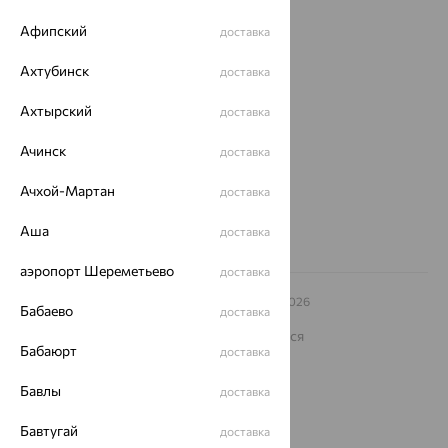
Покупателям
Афипский
доставка
О нас
Ахтубинск
доставка
Магазины и доставка
г. Липецк
ул. Зегеля, 27/2
Ахтырский
доставка
еще 3
Другие города
Ачинск
доставка
8 (800) 250-02-30
Заказать звонок
Ачхой-Мартан
доставка
Аша
доставка
аэропорт Шереметьево
доставка
© ООО «Ювелирный дом «Кристалл»,
2009
– 2026
Бабаево
доставка
Архив акций
Архив изделий
Карта сайта
На информационном ресурсе применяются
рекомендательные технологии
Бабаюрт
доставка
ОГРН 1044800168379
Бавлы
доставка
Политика конфеденциальности
Разработка сайта —
CUBA
Бавтугай
доставка