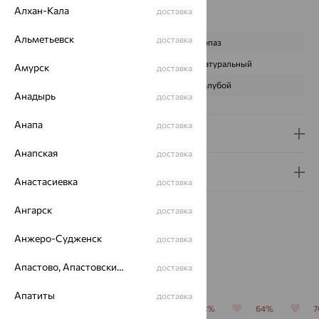
Наименование цвета вставки:
Голубой
Алхан-Кала
доставка
Характеристика вставки:
Альметьевск
доставка
ВИД КАМНЯ
Топаз
ПРОИСХОЖДЕНИЕ
Натуральный
Амурск
доставка
ЦВЕТ
Голубой
Анадырь
доставка
Анапа
доставка
Доставка и оплата
Анапская
доставка
Гарантия и возврат
Анастасиевка
доставка
Ангарск
доставка
Анжеро-Судженск
доставка
Похожие изделия
Апастово, Апастовский район
доставка
Апатиты
доставка
64%
70%
64%
64%
64%