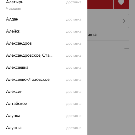
Купить
Алатырь
доставка
Чувашия
Алдан
доставка
4 платежа по 296
₽
Алейск
доставка
Нужна помощь консультанта
Александров
доставка
Описание
Александровское, Ставропольский край
доставка
Вид изделия:
пусеты
Вес:
Алексеевка
1.52 — 1.57
доставка
Металл:
Серебро
Алексеево-Лозовское
доставка
Проба:
925
Страна происхождения:
РОССИЯ
Алексин
доставка
Вставка:
Топаз
Вид покрытия:
родирование
Алтайское
доставка
Тип серег:
без подвесного элемента
Алупка
Бренд:
INTALIA
доставка
Цвет вставки:
Алушта
доставка
Вес металла:
1.14 — 1.19