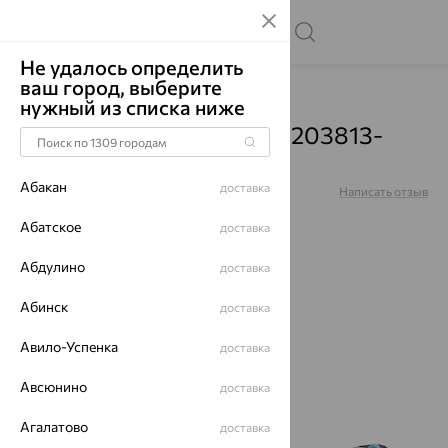
Не удалось определить
ваш город, выберите
Главная
Каталог
Серьги
Топаз
нужный из списка ниже
Серьги, серебро, топаз, 203813-
002-0019
Абакан
доставка
Артикул:
203813-002-0019
Написать отзыв
Абатское
доставка
Абдулино
доставка
70%
Абинск
доставка
Авило-Успенка
доставка
Авсюнино
доставка
Агалатово
доставка