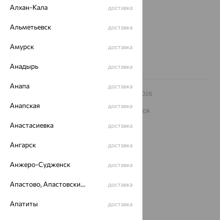
еще 3
Алхан-Кала
доставка
Другие города
Альметьевск
доставка
8 (800) 250-02-30
Заказать звонок
Амурск
доставка
Анадырь
доставка
Анапа
доставка
© ООО «Ювелирный дом «Кристалл»,
2009
– 2026
Архив акций
Архив изделий
Карта сайта
Анапская
доставка
На информационном ресурсе применяются
рекомендательные технологии
Анастасиевка
доставка
ОГРН 1044800168379
Политика конфеденциальности
Ангарск
доставка
Разработка сайта —
CUBA
Анжеро-Судженск
доставка
Апастово, Апастовский район
доставка
Апатиты
доставка