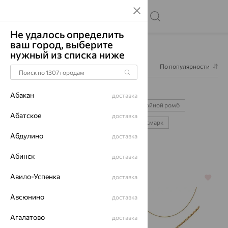
Не удалось определить
ваш город, выберите
Главная
Каталог
Цепи
Цепи колос
нужный из списка ниже
Фильтр
1
По популярности
Цепи колос
2
Абакан
доставка
лав
позолота
585
925
двойной ромб
Абатское
доставка
панцирное
сингапур
нонна
бисмарк
Абдулино
доставка
серебряные
золотые
Абинск
доставка
Авило-Успенка
доставка
64%
64%
Авсюнино
доставка
Агалатово
доставка