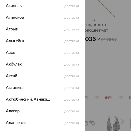
Агидель
доставка
Агинское
доставка
Цепь, золото
Цепь, золото,
Агрыз
доставка
Красцветмет
36 342
₽
от
33 036
₽
91 766
от
₽
Адыгейск
100 950
доставка
₽
Азов
доставка
Акбулак
доставка
Аксай
доставка
Популярные товары
Актаныш
доставка
64%
64%
64%
64%
64%
Актюбинский, Азнакаевский район
доставка
Алагир
доставка
Алапаевск
доставка