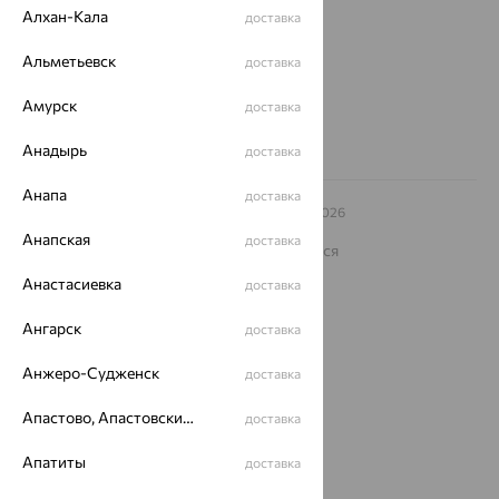
еще 3
Алхан-Кала
доставка
Другие города
Альметьевск
доставка
8 (800) 250-02-30
Заказать звонок
Амурск
доставка
Анадырь
доставка
Анапа
доставка
© ООО «Ювелирный дом «Кристалл»,
2009
– 2026
Архив акций
Архив изделий
Карта сайта
Анапская
доставка
На информационном ресурсе применяются
рекомендательные технологии
Анастасиевка
доставка
ОГРН 1044800168379
Политика конфеденциальности
Ангарск
доставка
Разработка сайта —
CUBA
Анжеро-Судженск
доставка
Апастово, Апастовский район
доставка
Апатиты
доставка