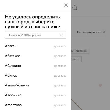
Не удалось определить
ваш город, выберите
Главная
Каталог
Цепи
Цепи перлина
нужный из списка ниже
Фильтр
1
По популярности
Цепи перлина
2
Абакан
доставка
лав
позолота
585
925
двойной ромб
Абатское
доставка
панцирное
сингапур
нонна
бисмарк
Абдулино
доставка
серебряные
золотые
Абинск
доставка
Авило-Успенка
доставка
64%
64%
Авсюнино
доставка
Агалатово
доставка