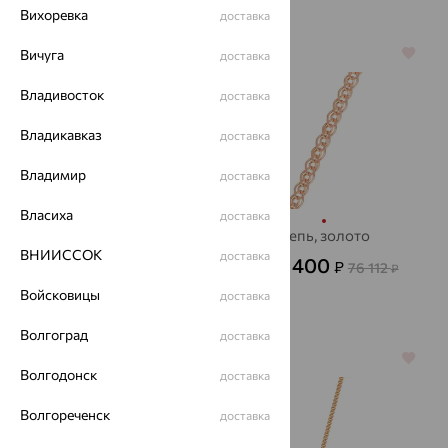
Вихоревка
доставка
Вичуга
64%
64%
доставка
Владивосток
доставка
Владикавказ
доставка
Владимир
доставка
Власиха
доставка
ЦЕПЬ, серебро
Цепь, золото
ВНИИССОК
доставка
767
27 400
₽
₽
2 130
76 112
от
₽
от
₽
Войсковицы
доставка
Волгоград
доставка
64%
64%
Волгодонск
доставка
Волгореченск
доставка