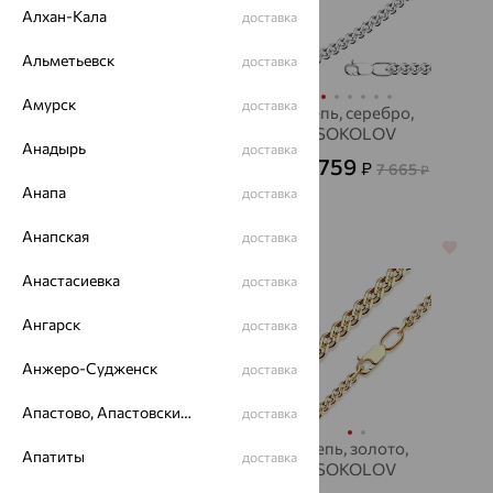
Алхан-Кала
доставка
Альметьевск
доставка
Амурск
доставка
Цепь, золото,
Цепь, серебро,
SOKOLOV
SOKOLOV
Анадырь
доставка
36 922
2 759
₽
₽
7 665
от
от
₽
Анапа
доставка
102 562
₽
Анапская
доставка
64%
64%
Анастасиевка
доставка
Ангарск
доставка
Анжеро-Судженск
доставка
Апастово, Апастовский район
доставка
Цепь, золото,
Цепь, золото,
Апатиты
доставка
SOKOLOV
SOKOLOV