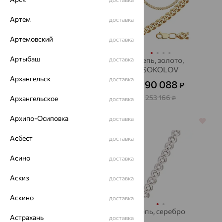
Артем
доставка
Артемовский
доставка
Артыбаш
Цепь, золото,
доставка
Цепь, золото,
SOKOLOV
SOKOLOV
Архангельск
доставка
101 537
90 088
₽
₽
от
от
282 046
253 166
Архангельское
₽
₽
доставка
Архипо-Осиповка
доставка
64%
64%
Асбест
доставка
Асино
доставка
Аскиз
доставка
Аскино
доставка
Цепь, золото,
Цепь, серебро
Астрахань
доставка
SOKOLOV