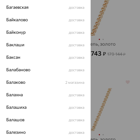
Багаевская
доставка
Байкалово
доставка
Байконур
доставка
Цепь, золото,
Цепь, золото
Баклаши
доставка
SOKOLOV
53 743
₽
179 144
от
₽
Баксан
доставка
69 625
₽
от
193 404
₽
Балабаново
доставка
Балаково
64%
2 магазина
64%
Балахна
доставка
Балашиха
доставка
Балашов
доставка
Балезино
доставка
Цепь, золото,
Цепь, золото