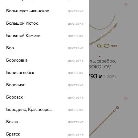
64%
64%
Большеустьикинское
доставка
Большой Исток
доставка
Большой Камень
доставка
Бор
доставка
Борисовка
Цепь, золото
доставка
Цепь, серебро,
SOKOLOV
61 182
₽
169 950
от
₽
Борисоглебск
доставка
793
₽
2 202
от
₽
Боровичи
доставка
Боровск
доставка
64%
64%
Бородино, Красноярский край
доставка
Бохан
доставка
Братск
доставка