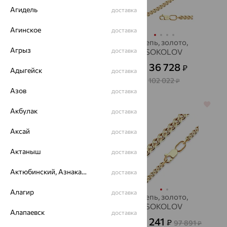
Агидель
доставка
Агинское
доставка
ЦЕПЬ, серебро
Цепь, золото,
Агрыз
доставка
SOKOLOV
2 715
₽
7 542
от
₽
36 728
₽
от
Адыгейск
доставка
102 022
₽
Азов
доставка
64%
64%
Акбулак
доставка
Аксай
доставка
Актаныш
доставка
Актюбинский, Азнакаевский район
доставка
Алагир
доставка
Цепь, золото
Цепь, золото,
SOKOLOV
21 084
Алапаевск
₽
58 568
доставка
от
₽
35 241
₽
97 891
от
₽