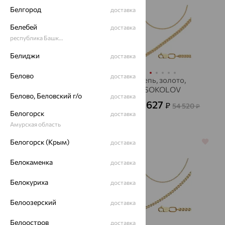
Белгород
доставка
Белебей
доставка
республика Башкортостан
Белиджи
доставка
Белово
доставка
Цепь, серебро,
цепь, золото,
SOKOLOV
SOKOLOV
Белово, Беловский г/о
доставка
1 753
19 627
₽
₽
4 870
54 520
от
₽
от
₽
Белогорск
доставка
Амурская область
Белогорск (Крым)
64%
64%
доставка
Белокаменка
доставка
Белокуриха
доставка
Белоозерский
доставка
Белоостров
доставка