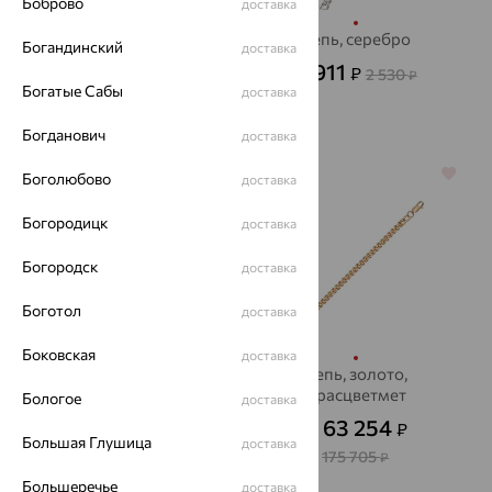
Боброво
доставка
Цепь, золото
Цепь, серебро
Богандинский
доставка
35 730
911
₽
₽
99 251
2 530
от
₽
от
₽
Богатые Сабы
доставка
Богданович
доставка
64%
64%
Боголюбово
доставка
Богородицк
доставка
Богородск
доставка
Боготол
доставка
Боковская
доставка
Цепь, золото,
Цепь, золото,
Красцветмет
Красцветмет
Бологое
доставка
53 343
63 254
₽
₽
от
от
Большая Глушица
доставка
148 175
175 705
₽
₽
Большеречье
доставка