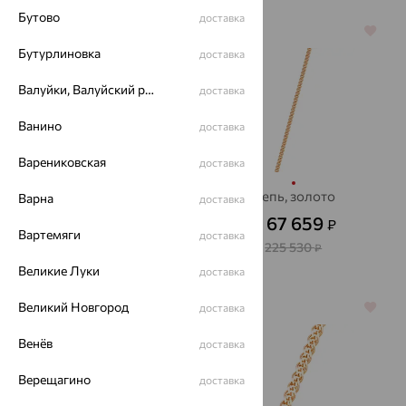
Бутово
доставка
64%
70%
Бутурлиновка
доставка
Валуйки, Валуйский район
доставка
Ванино
доставка
Варениковская
доставка
Цепь, серебро
Цепь, золото
Варна
доставка
5 941
67 659
₽
₽
16 504
от
₽
от
Вартемяги
доставка
225 530
₽
Великие Луки
доставка
Великий Новгород
64%
доставка
64%
Венёв
доставка
Верещагино
доставка