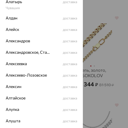
Алатырь
доставка
Чувашия
Алдан
64%
доставка
64%
Алейск
доставка
Александров
доставка
Александровское, Ставропольский край
доставка
Алексеевка
доставка
Цепь, серебро,
Цепь, золото,
Алексеево-Лозовское
SOKOLOV
SOKOLOV
доставка
744
29 344
₽
₽
2 068
81 510
от
₽
от
₽
Алексин
доставка
Алтайское
доставка
64%
64%
Алупка
доставка
Алушта
доставка