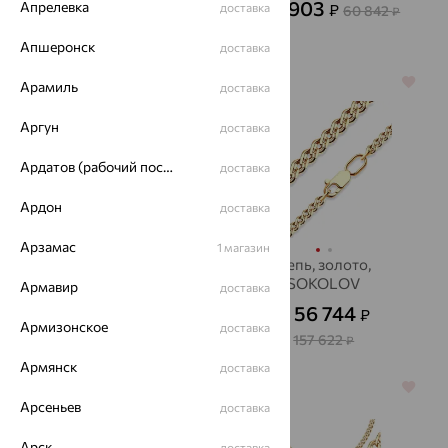
49 924
21 903
Апрелевка
₽
доставка
₽
60 842
от
от
₽
138 679
₽
Апшеронск
доставка
64%
64%
Арамиль
доставка
Аргун
доставка
Ардатов (рабочий поселок)
доставка
Ардон
доставка
Арзамас
1 магазин
Цепь, золото,
Цепь, золото,
Красцветмет
SOKOLOV
Армавир
доставка
36 444
56 744
₽
₽
от
от
Армизонское
доставка
101 752
157 622
₽
₽
Армянск
доставка
64%
64%
Арсеньев
доставка
Арск
доставка