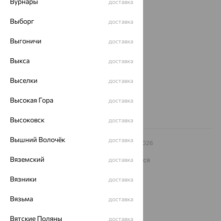
Вурнары
доставка
О нас
Выборг
доставка
Магазины и доставка
г. Липецк
Выгоничи
доставка
ул. Зегеля, 27/2
еще 3
Выкса
доставка
Другие города
8 (800) 250-02-30
Выселки
доставка
Заказать звонок
Высокая Гора
доставка
Высоковск
доставка
Вышний Волочёк
доставка
© ООО «Ювелирный дом «Кристалл»,
2009
– 2026
Архив акций
Архив изделий
Карта сайта
Вяземский
На информационном ресурсе применяются
доставка
рекомендательные технологии
Вязники
доставка
ОГРН 1044800168379
Политика конфеденциальности
Вязьма
доставка
Разработка сайта —
CUBA
Вятские Поляны
доставка