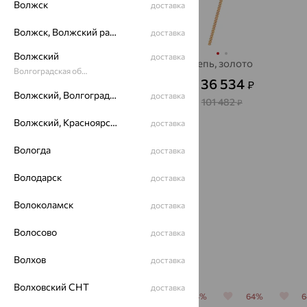
Волжск
доставка
Волжск, Волжский район
доставка
Волжский
доставка
Цепь, золото
цепь, золото
Волгоградская область
75 132
36 534
₽
₽
от
от
Волжский, Волгоградская область
доставка
208 699
101 482
₽
₽
Волжский, Красноярский район
доставка
Вологда
доставка
Показать ещё
Володарск
доставка
1
2
Волоколамск
доставка
Волосово
доставка
Популярные товары
Волхов
доставка
Волховский СНТ
доставка
64%
64%
64%
64%
64%