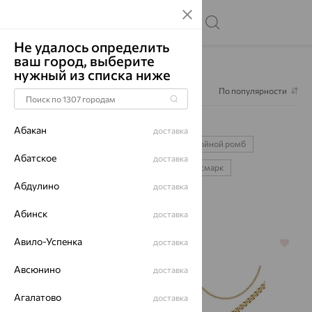
Не удалось определить
ваш город, выберите
Главная
Каталог
Цепи
Цепи нонна
нужный из списка ниже
Фильтр
1
По популярности
Цепи нонна
66
Абакан
доставка
лав
позолота
585
925
двойной ромб
Абатское
доставка
панцирное
сингапур
нонна
бисмарк
Абдулино
доставка
серебряные
золотые
Абинск
доставка
Авило-Успенка
доставка
64%
64%
Авсюнино
доставка
Агалатово
доставка