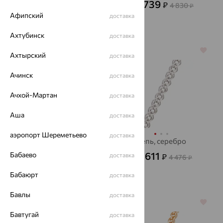
1 739
₽
4 830
от
₽
75 496
₽
Афипский
от
доставка
209 712
₽
Ахтубинск
доставка
64%
64%
Ахтырский
доставка
Ачинск
доставка
Ачхой-Мартан
доставка
Аша
доставка
аэропорт Шереметьево
доставка
Цепь, золото,
Цепь, серебро
SOKOLOV
1 611
Бабаево
доставка
₽
4 476
от
₽
60 825
₽
от
Бабаюрт
доставка
168 957
₽
Бавлы
доставка
64%
64%
Бавтугай
доставка