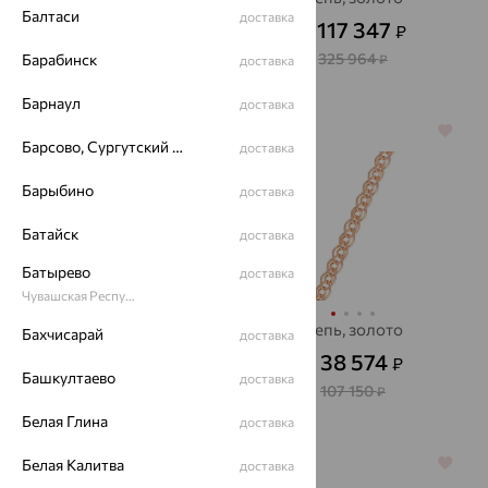
Балтаси
SOKOLOV
доставка
117 347
₽
от
105 233
₽
от
325 964
Барабинск
₽
доставка
292 314
₽
Барнаул
доставка
64%
64%
Барсово, Сургутский район
доставка
Барыбино
доставка
Батайск
доставка
Батырево
доставка
Чувашская Республика - Чувашия
Цепь, серебро,
Цепь, золото
Бахчисарай
доставка
SOKOLOV
38 574
₽
от
Башкултаево
7 072
доставка
₽
19 644
от
₽
107 150
₽
Белая Глина
доставка
Белая Калитва
64%
64%
доставка