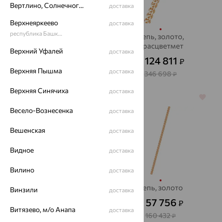
Вертлино, Солнечногорский район
доставка
Верхнеяркеево
доставка
республика Башкортостан
Цепь, золото
Цепь, золото,
Красцветмет
81 814
Верхний Уфалей
₽
доставка
255 325
от
₽
124 811
₽
от
Верхняя Пышма
доставка
346 698
₽
Верхняя Синячиха
доставка
64%
64%
Весело-Вознесенка
доставка
Вешенская
доставка
Видное
доставка
Вилино
доставка
цепь, золото
цепь, золото
Винзили
доставка
42 023
57 756
₽
₽
121 185
от
₽
от
Витязево, м/о Анапа
доставка
160 432
₽