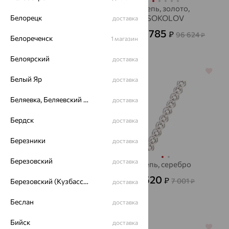
Цепь, золото,
Цепь, золото,
Белорецк
SOKOLOV
SOKOLOV
доставка
36 437
34 785
₽
₽
101 213
96 624
от
₽
от
₽
Белореченск
1 магазин
Белоярский
доставка
64%
64%
Белый Яр
доставка
Беляевка, Беляевский р-он
доставка
Бердск
доставка
Березники
доставка
Березовский
доставка
Цепь, серебро,
Цепь, серебро
SOKOLOV
2 520
₽
7 001
Березовский (Кузбасс), Берёзовский г/о
₽
доставка
4 201
₽
11 669
от
₽
Беслан
доставка
Бийск
доставка
64%
64%