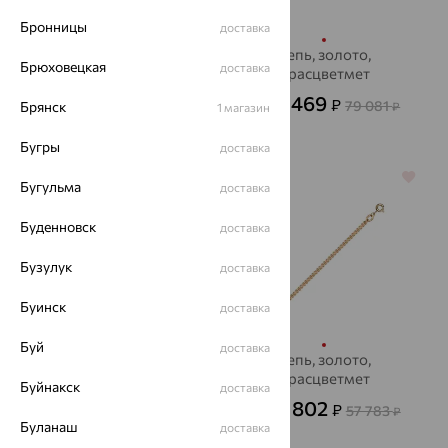
Бронницы
доставка
Цепь, серебро
Цепь, золото,
Брюховецкая
доставка
Красцветмет
3 532
₽
9 812
от
₽
28 469
₽
79 081
Брянск
от
₽
1 магазин
Бугры
доставка
64%
64%
Бугульма
доставка
Буденновск
доставка
Бузулук
доставка
Буинск
доставка
Буй
доставка
Цепь, золото
Цепь, золото,
Красцветмет
62 569
Буйнакск
доставка
₽
от
20 802
₽
57 783
от
₽
192 169
₽
Буланаш
доставка