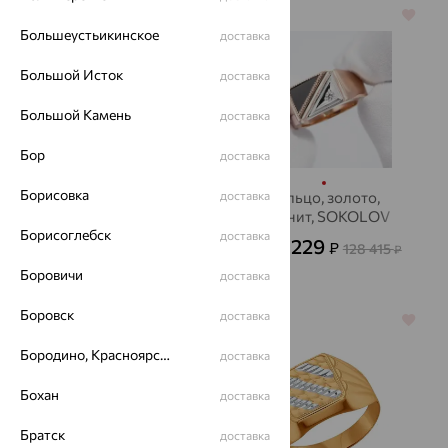
64%
64%
Большеустьикинское
доставка
Большой Исток
доставка
Большой Камень
доставка
Бор
доставка
Борисовка
кольцо, золото, оникс
доставка
Кольцо, золото,
фианит, SOKOLOV
42 954
₽
119 316
от
₽
Борисоглебск
доставка
46 229
₽
128 415
от
₽
Боровичи
доставка
Боровск
доставка
64%
64%
Бородино, Красноярский край
доставка
Бохан
доставка
Братск
доставка