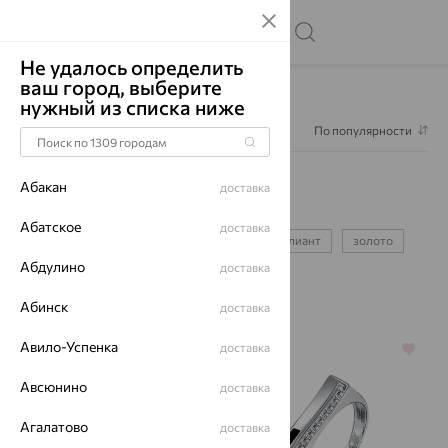
Не удалось определить
ваш город, выберите
Главная
Каталог
Для мужчин
нужный из списка ниже
Фильтр
1
По популярности
Для мужчин
472
Абакан
доставка
серебряные печатки
золотые печатки
Абатское
доставка
зажимы для галстука
запонки
бриллиант
золото
Абдулино
доставка
серебро
Абинск
доставка
Авило-Успенка
доставка
64%
64%
Авсюнино
доставка
Агалатово
доставка