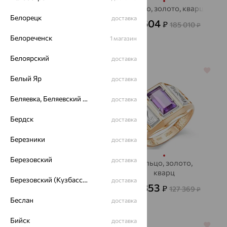
Печатка, золото,
кольцо, золото, кварц
Белорецк
фианит
доставка
66 604
₽
185 010
₽
97 122
₽
323 739
₽
Белореченск
1 магазин
Белоярский
доставка
64%
64%
Белый Яр
доставка
Беляевка, Беляевский р-он
доставка
Бердск
доставка
Березники
доставка
Березовский
доставка
Кольцо, золото,
Кольцо, золото,
бриллиант, ЮЗ
кварц
Березовский (Кузбасс), Берёзовский г/о
доставка
АЛЕКСАНДРА
45 853
82 070
₽
₽
127 369
227 972
₽
₽
Беслан
доставка
Бийск
доставка
64%
64%