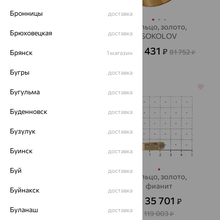
Бронницы
доставка
Кольцо, серебро,
Кольцо, золото,
Брюховецкая
доставка
фианит, SOKOLOV
SOKOLOV
1 652
29 431
₽
₽
4 590
81 752
Брянск
от
₽
от
₽
1 магазин
Бугры
доставка
64%
70%
Бугульма
доставка
Буденновск
доставка
Бузулук
доставка
Буинск
доставка
Буй
доставка
Кольцо, серебро,
Кольцо, золото,
SOKOLOV
фианит
Буйнакск
доставка
1 715
35 701
₽
₽
4 765
от
₽
от
Буланаш
доставка
119 003
₽