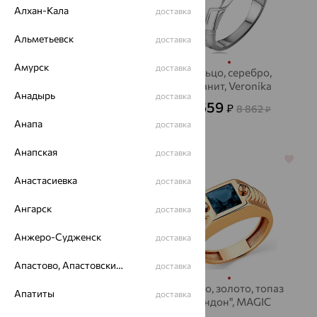
Алхан-Кала
доставка
Альметьевск
доставка
Амурск
доставка
Кольцо, золото
Кольцо, серебро,
фианит, Veronika
21 977
₽
Анадырь
73 257
₽
доставка
2 659
₽
8 862
₽
Анапа
доставка
Анапская
доставка
70%
64%
Анастасиевка
доставка
Ангарск
доставка
Анжеро-Судженск
доставка
Апастово, Апастовский район
доставка
Печатка, золото,
Кольцо, золото, топаз
Апатиты
доставка
Delta
"лондон", MAGIC
STONES