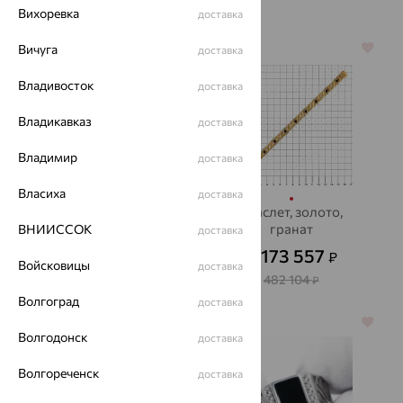
Вихоревка
доставка
Вичуга
70%
64%
доставка
Владивосток
доставка
Владикавказ
доставка
Владимир
доставка
Власиха
доставка
Кольцо, серебро
Браслет, золото,
гранат
ВНИИССОК
доставка
2 543
₽
8 475
от
₽
173 557
₽
от
Войсковицы
доставка
482 104
₽
Волгоград
доставка
70%
64%
Волгодонск
доставка
Волгореченск
доставка