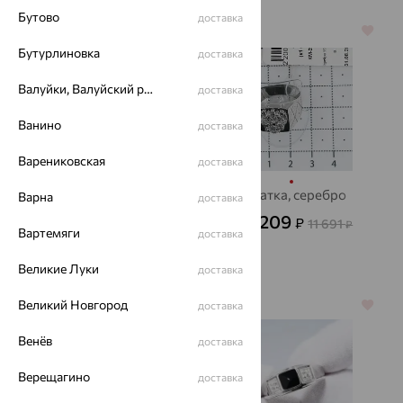
Бутово
доставка
64%
64%
Бутурлиновка
доставка
Валуйки, Валуйский район
доставка
Ванино
доставка
Варениковская
доставка
Кольцо, серебро,
Печатка, серебро
Варна
доставка
SOKOLOV
4 209
₽
11 691
от
₽
Вартемяги
доставка
1 570
₽
4 360
от
₽
Великие Луки
доставка
Великий Новгород
70%
доставка
64%
Венёв
доставка
Верещагино
доставка