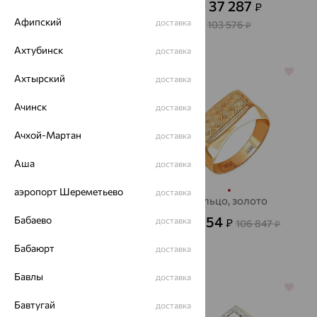
39 658
37 287
₽
₽
110 162
₽
от
Афипский
доставка
103 576
₽
Ахтубинск
доставка
70%
70%
Ахтырский
доставка
Ачинск
доставка
Ачхой-Мартан
доставка
Аша
доставка
аэропорт Шереметьево
доставка
Кольцо, серебро,
Кольцо, золото
фианит, АВРОРА
32 054
Бабаево
доставка
₽
106 847
₽
2 549
₽
8 496
от
₽
Бабаюрт
доставка
Бавлы
доставка
64%
64%
Бавтугай
доставка