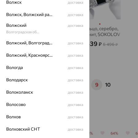
Волжск
доставка
Волжск, Волжский район
доставка
Волжский
доставка
Кольцо, серебро,
Кольцо, серебро,
Волгоградская область
фианит, SOKOLOV
фианит, SOKOLOV
2 193
2 339
Волжский, Волгоградская область
доставка
₽
₽
7 310
6 496
₽
₽
Волжский, Красноярский район
доставка
Вологда
доставка
Показать ещё
Володарск
доставка
1
...
5
6
7
8
9
10
Волоколамск
доставка
Волосово
доставка
Популярные товары
Волхов
доставка
Волховский СНТ
доставка
64%
64%
64%
64%
64%