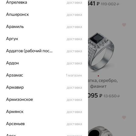
33 494
42 841
Апрелевка
₽
доставка
₽
111 645
119 002
от
₽
₽
Апшеронск
доставка
70%
70%
Арамиль
доставка
Аргун
доставка
Ардатов (рабочий поселок)
доставка
Ардон
доставка
Арзамас
1 магазин
Печатка, серебро,
Печатка, серебро,
фианит
фианит
Армавир
доставка
2 556
4 095
₽
₽
8 520
13 650
от
₽
от
₽
Армизонское
доставка
Армянск
доставка
64%
70%
Арсеньев
доставка
Арск
доставка