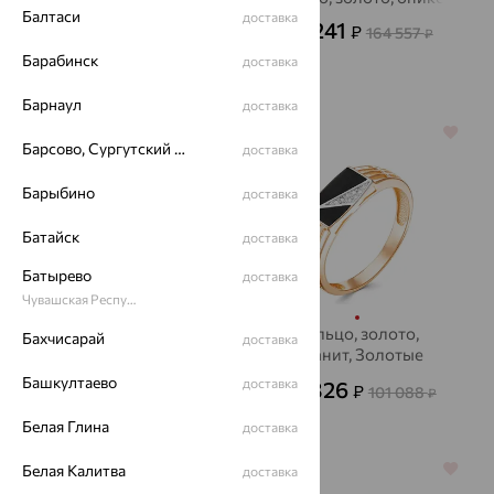
Балтаси
фианит
доставка
59 241
₽
164 557
₽
4 438
₽
12 329
₽
Барабинск
доставка
Барнаул
доставка
64%
70%
Барсово, Сургутский район
доставка
Барыбино
доставка
Батайск
доставка
Батырево
доставка
Чувашская Республика - Чувашия
Кольцо, золото, агат/
Кольцо, золото,
Бахчисарай
доставка
друза агата
фианит, Золотые
Узоры
Башкултаево
80 995
доставка
30 326
₽
₽
224 987
101 088
₽
₽
Белая Глина
доставка
Белая Калитва
64%
64%
доставка