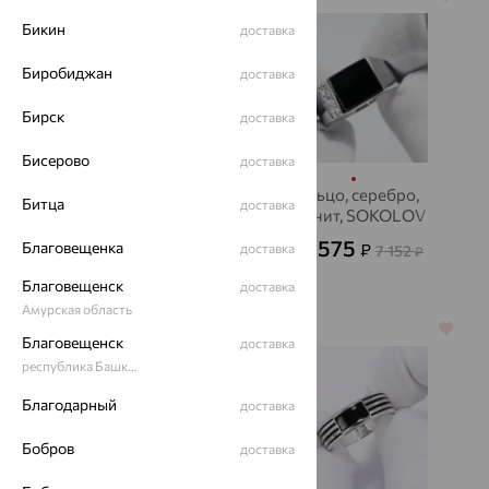
Бикин
доставка
Биробиджан
доставка
Бирск
доставка
Бисерово
доставка
Кольцо, серебро,
Кольцо, серебро,
Битца
доставка
SOKOLOV
фианит, SOKOLOV
2 782
2 575
Благовещенка
₽
₽
доставка
7 728
7 152
от
₽
от
₽
Благовещенск
доставка
Амурская область
64%
64%
Благовещенск
доставка
республика Башкортостан
Благодарный
доставка
Бобров
доставка