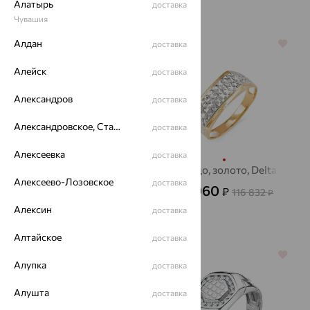
Алатырь
доставка
106 847
₽
Чувашия
Алдан
64%
доставка
64%
Алейск
доставка
Александров
доставка
Александровское, Ставропольский край
доставка
Алексеевка
доставка
Печатка, серебро,
Кольцо, золото, Delta
Алексеево-Лозовское
агат/друза агата
доставка
42 060
₽
116 832
₽
6 585
₽
18 292
от
₽
Алексин
доставка
Алтайское
доставка
70%
70%
Алупка
доставка
Алушта
доставка