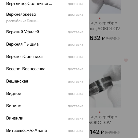
Вертлино, Солнечногорский район
доставка
Верхнеяркеево
доставка
республика Башкортостан
Кольцо, золото,
Кольцо, серебро,
оникс
фианит, SOKOLOV
Верхний Уфалей
доставка
32 438
2 632
₽
₽
7 310
от
от
₽
Верхняя Пышма
доставка
108 126
₽
Верхняя Синячиха
доставка
64%
64%
Весело-Вознесенка
доставка
Вешенская
доставка
Видное
доставка
Вилино
доставка
Кольцо, серебро
Кольцо, серебро,
Винзили
доставка
SOKOLOV
4 886
₽
13 572
от
₽
Витязево, м/о Анапа
3 142
доставка
₽
8 728
от
₽