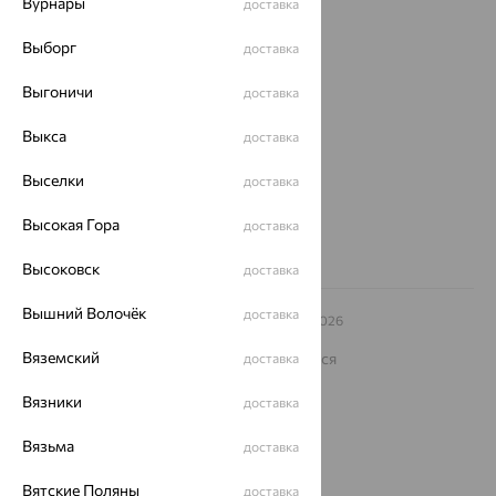
Вурнары
доставка
О нас
Выборг
доставка
Магазины и доставка
г. Липецк
Выгоничи
доставка
ул. Зегеля, 27/2
еще 3
Выкса
доставка
Другие города
8 (800) 250-02-30
Выселки
доставка
Заказать звонок
Высокая Гора
доставка
Высоковск
доставка
Вышний Волочёк
доставка
© ООО «Ювелирный дом «Кристалл»,
2009
– 2026
Архив акций
Архив изделий
Карта сайта
Вяземский
На информационном ресурсе применяются
доставка
рекомендательные технологии
Вязники
доставка
ОГРН 1044800168379
Политика конфеденциальности
Вязьма
доставка
Разработка сайта —
CUBA
Вятские Поляны
доставка