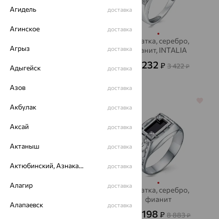
Агидель
доставка
Агинское
доставка
Кольцо, серебро,
Печатка, серебро,
Агрыз
доставка
фианит, АВРОРА
фианит, INTALIA
1 707
1 232
₽
₽
4 741
3 422
от
₽
от
₽
Адыгейск
доставка
Азов
доставка
70%
64%
Акбулак
доставка
Аксай
доставка
Актаныш
доставка
Актюбинский, Азнакаевский район
доставка
Алагир
доставка
кольцо, золото,
Печатка, серебро,
фианит
фианит
Алапаевск
доставка
32 054
3 198
₽
₽
8 883
от
от
₽