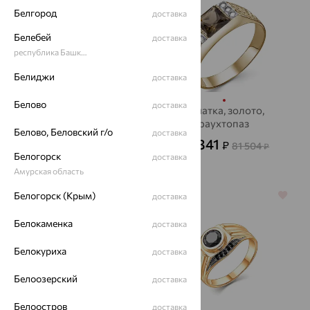
Белгород
доставка
Белебей
доставка
республика Башкортостан
Белиджи
доставка
Белово
доставка
Печатка, серебро,
Печатка, золото,
гранат
раухтопаз
Белово, Беловский г/о
доставка
3 942
29 341
₽
₽
10 950
81 504
₽
₽
Белогорск
доставка
Амурская область
Белогорск (Крым)
70%
64%
доставка
Белокаменка
доставка
Белокуриха
доставка
Белоозерский
доставка
Белоостров
доставка