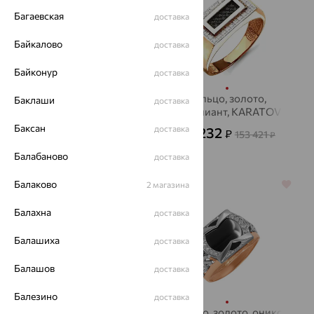
Багаевская
доставка
Байкалово
доставка
Байконур
доставка
Печатка, золото,
Кольцо, золото,
Баклаши
доставка
фианит
бриллиант, KARATOV
Баксан
доставка
75 624
55 232
₽
₽
210 066
153 421
₽
₽
Балабаново
доставка
Балаково
64%
2 магазина
64%
Балахна
доставка
Балашиха
доставка
Балашов
доставка
Балезино
доставка
Печатка, серебро,
кольцо, золото, оникс