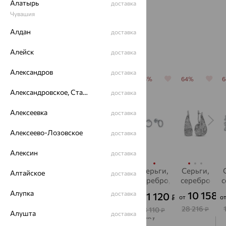
Алатырь
доставка
Чувашия
Алдан
доставка
Популярные товары
Алейск
доставка
Александров
доставка
64%
64%
64%
64%
64%
Александровское, Ставропольский край
доставка
Алексеевка
доставка
Алексеево-Лозовское
доставка
Алексин
доставка
Колье,
Серьги,
Подвеска,
Серьги,
Серьги,
Алтайское
доставка
серебро
серебро
серебро
серебро,
серебро
с
фианит
Алупка
6 676
809
2 470
10 158
доставка
1 120
₽
₽
₽
₽
₽
от
от
от
от
о
от
18 544
2 246
6 861
28 216
3 110
₽
₽
₽
₽
₽
Алушта
доставка
Подписаться на рассылку