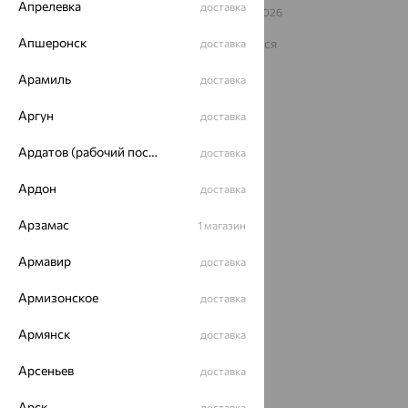
Апрелевка
доставка
© ООО «Ювелирный дом «Кристалл»,
2009
– 2026
Архив акций
Архив изделий
Карта сайта
Апшеронск
На информационном ресурсе применяются
доставка
рекомендательные технологии
Арамиль
доставка
ОГРН 1044800168379
Политика конфеденциальности
Аргун
доставка
Разработка сайта —
CUBA
Ардатов (рабочий поселок)
доставка
Ардон
доставка
Арзамас
1 магазин
Армавир
доставка
Армизонское
доставка
Армянск
доставка
Арсеньев
доставка
Арск
доставка