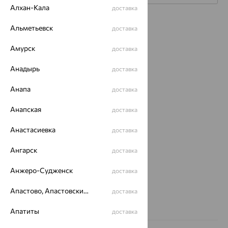
Алхан-Кала
доставка
Каталог
Альметьевск
доставка
Акции
Амурск
доставка
Магазины
Анадырь
доставка
Покупателям
Анапа
доставка
О нас
Анапская
доставка
Магазины и доставка
г. Липецк
Анастасиевка
доставка
ул. Зегеля, 27/2
еще 3
Ангарск
доставка
Другие города
8 (800) 250-02-30
Анжеро-Судженск
доставка
Заказать звонок
Апастово, Апастовский район
доставка
Апатиты
доставка