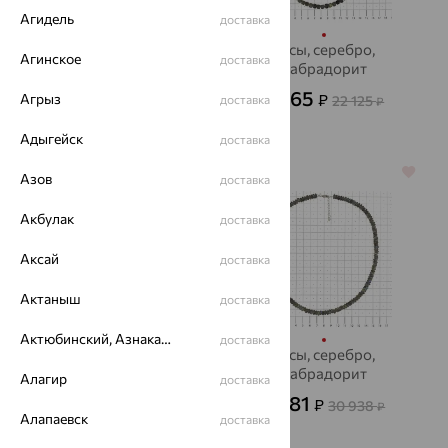
Агидель
доставка
Бусы, серебро,
Бусы, серебро,
Агинское
доставка
лабрадорит
лабрадорит
4 725
7 965
Агрыз
₽
₽
13 125
доставка
22 125
от
₽
₽
Адыгейск
доставка
64%
70%
Азов
доставка
Акбулак
доставка
Аксай
доставка
Актаныш
доставка
Актюбинский, Азнакаевский район
доставка
Бусы, серебро,
Бусы, серебро,
лабрадорит
лабрадорит
Алагир
доставка
5 063
9 281
₽
₽
14 063
30 938
от
₽
₽
Алапаевск
доставка