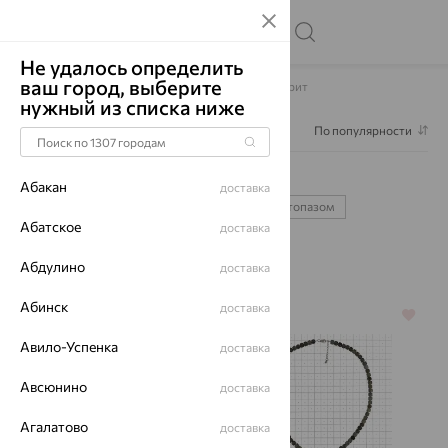
Не удалось определить
ваш город, выберите
Главная
Каталог
Колье
Колье Лабрадорит
нужный из списка ниже
Фильтр
1
По популярности
Колье Лабрадорит
4
Абакан
доставка
с жемчугом
золото
серебро
с топазом
Абатское
доставка
с бриллиантом
Абдулино
доставка
Абинск
доставка
64%
64%
Авило-Успенка
доставка
Авсюнино
доставка
Агалатово
доставка