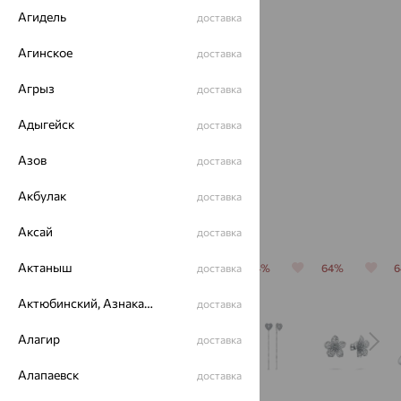
Агидель
доставка
Бусы, серебро,
Агинское
доставка
лазурит
3 375
Агрыз
₽
9 375
доставка
от
₽
Адыгейск
доставка
Азов
доставка
Акбулак
доставка
Популярные товары
Аксай
доставка
Актаныш
64%
64%
64%
доставка
64%
64%
Актюбинский, Азнакаевский район
доставка
Алагир
доставка
Алапаевск
доставка