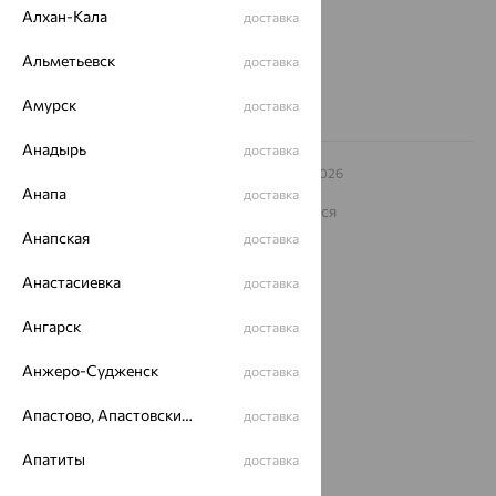
Другие города
Алхан-Кала
доставка
8 (800) 250-02-30
Заказать звонок
Альметьевск
доставка
Амурск
доставка
Анадырь
доставка
© ООО «Ювелирный дом «Кристалл»,
2009
– 2026
Архив акций
Архив изделий
Карта сайта
Анапа
доставка
На информационном ресурсе применяются
рекомендательные технологии
Анапская
доставка
ОГРН 1044800168379
Политика конфеденциальности
Анастасиевка
доставка
Разработка сайта —
CUBA
Ангарск
доставка
Анжеро-Судженск
доставка
Апастово, Апастовский район
доставка
Апатиты
доставка