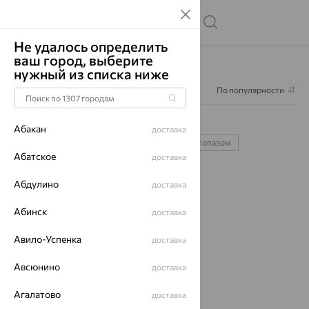
Не удалось определить
ваш город, выберите
Главная
Каталог
Колье
Колье Лазурит
нужный из списка ниже
Фильтр
1
По популярности
Колье Лазурит
1
Абакан
доставка
с жемчугом
золото
серебро
с топазом
Абатское
доставка
с бриллиантом
Абдулино
доставка
Абинск
доставка
64%
Авило-Успенка
доставка
Авсюнино
доставка
Агалатово
доставка