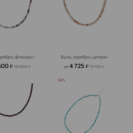
еребро, флюорит
Бусы, серебро, цитрин
600
4 725
₽
₽
10 000
13 125
₽
от
₽
64%