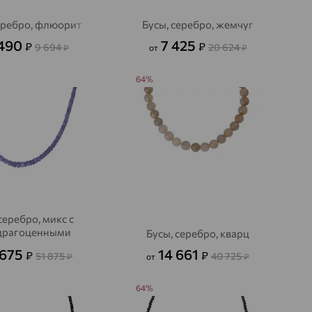
еребро, флюорит
Бусы, серебро, жемчуг
 490
7 425
₽
₽
9 694
20 624
₽
от
₽
64%
серебро, микс с
драгоценными
Бусы, серебро, кварц
камнями
 675
14 661
₽
₽
51 875
40 725
₽
от
₽
64%