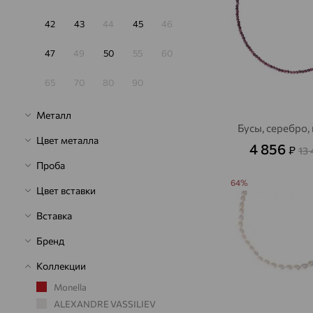
42
43
44
45
46
47
49
50
55
60
65
70
80
90
Металл
Бусы, серебро,
Цвет металла
4 856
₽
13
Проба
64%
Цвет вставки
Вставка
Бренд
Коллекции
Monella
ALEXANDRE VASSILIEV