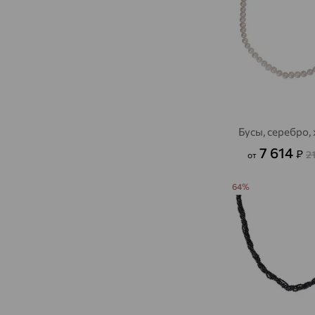
Бусы, серебро,
7 614
₽
2
от
64%