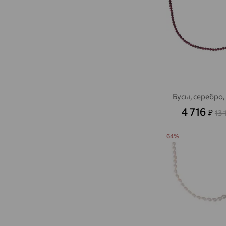
Бусы, серебро,
4 716
₽
13 
64%