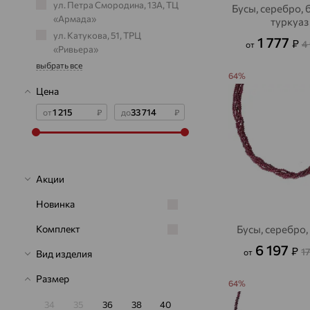
ул. Петра Смородина, 13А, ТЦ
Бусы, серебро,
«Армада»
туркуаз
ул. Катукова, 51, ТРЦ
1 777
₽
4
от
«Ривьера»
выбрать все
64%
Цена
от
₽
до
₽
Акции
Новинка
Бусы, серебро,
Комплект
6 197
₽
1
от
Вид изделия
Размер
64%
34
35
36
38
40