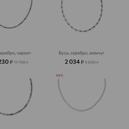
серебро, чароит
Бусы, серебро, жемчуг
 230
2 034
₽
₽
11 750
5 650
₽
₽
64%