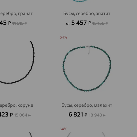
серебро, гранат
Бусы, серебро, апатит
145
5 457
₽
₽
11 515
15 158
₽
от
₽
64%
серебро, корунд
Бусы, серебро, малахит
423
6 821
₽
₽
15 064
18 948
₽
₽
64%