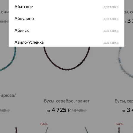
Абатское
доставка
, оникс
Бусы, серебро, кварц
Бусы, 
Абдулино
доставка
1 890
3
₽
 628
5 250
₽
от
₽
от
Абинск
доставка
64%
64%
Авило-Успенка
доставка
Авсюнино
доставка
Агалатово
доставка
Агидель
доставка
Агинское
доставка
 бирюза/
Бусы, серебро, гранат
Бусы, се
Агрыз
доставка
4 725
3
₽
 138
13 125
₽
от
₽
от
Адыгейск
доставка
64%
64%
Азов
доставка