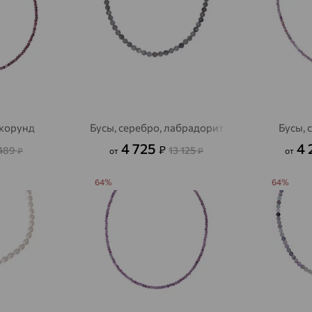
 корунд
Бусы, серебро, лабрадорит
Бусы, 
4 725
4
₽
 489
13 125
₽
от
₽
от
64%
64%