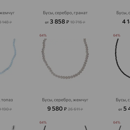
Алексеевка
доставка
 жемчуг
Бусы, серебро, гранат
Бусы, 
Алексеево-Лозовское
доставка
3 858
4 
₽
3 148
10 716
₽
от
₽
Алексин
доставка
64%
64%
Алтайское
доставка
Алупка
доставка
Алушта
доставка
Алхан-Кала
доставка
Альметьевск
доставка
Амурск
доставка
, топаз
Бусы, серебро, жемчуг
Бусы, 
9 580
5 
₽
0 190
26 611
₽
₽
от
Анадырь
доставка
Анапа
доставка
64%
64%