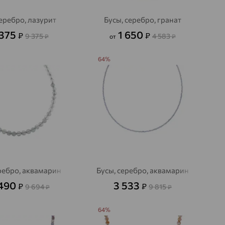
серебро, лазурит
Бусы, серебро, гранат
 375
1 650
₽
₽
9 375
4 583
₽
от
₽
64%
ребро, аквамарин
Бусы, серебро, аквамарин
 490
3 533
₽
₽
9 694
9 815
₽
₽
64%