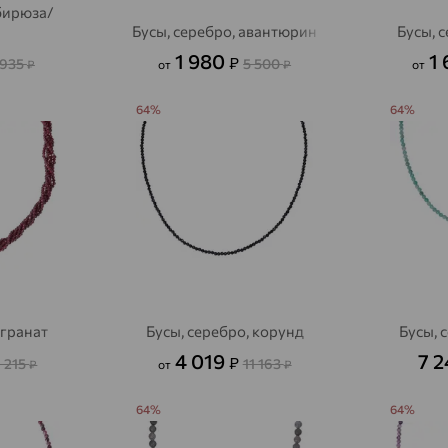
 бирюза/
Бусы, серебро, авантюрин
Бусы, 
1 980
1
₽
 935
5 500
₽
от
₽
от
64%
64%
 гранат
Бусы, серебро, корунд
Бусы, 
4 019
7 
₽
7 215
11 163
₽
от
₽
64%
64%