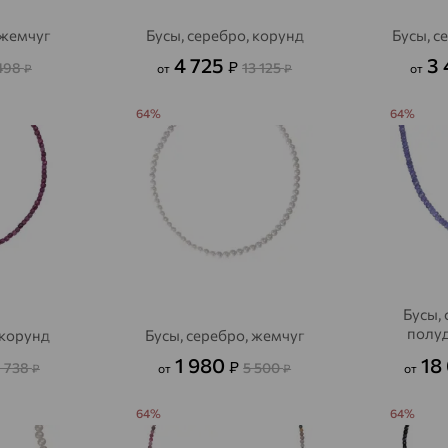
 жемчуг
Бусы, серебро, корунд
Бусы, с
4 725
3
₽
498
13 125
₽
от
₽
от
64%
64%
Бусы, 
полу
 корунд
Бусы, серебро, жемчуг
1 980
18
₽
1 738
5 500
₽
от
₽
от
64%
64%