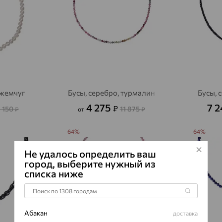
 жемчуг
Бусы, серебро, турмалин
Бусы, 
4 275
7 
₽
1 150
11 875
₽
от
₽
64%
64%
Не удалось определить ваш
город, выберите нужный из
списка ниже
Абакан
доставка