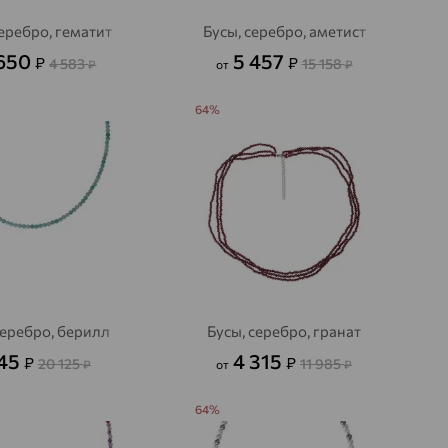
серебро, гематит
Бусы, серебро, аметист
 650
5 457
₽
₽
4 583
15 158
₽
от
₽
64%
серебро, берилл
Бусы, серебро, гранат
245
4 315
₽
₽
20 125
11 985
₽
от
₽
64%