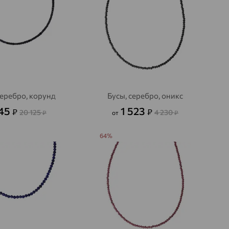
серебро, корунд
Бусы, серебро, оникс
245
1 523
₽
₽
20 125
4 230
₽
от
₽
64%