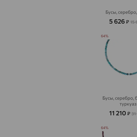
Бусы, серебро
5 626
₽
15
64%
Бусы, серебро,
туркуаз
11 210
₽
31
64%