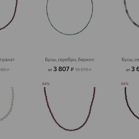
Акбулак
доставка
Аксай
доставка
Актаныш
доставка
Актюбинский, Азнакаевский район
доставка
Алагир
доставка
 гранат
Бусы, серебро, берилл
Бусы, с
Алапаевск
доставка
3 807
3 
₽
100
10 575
₽
от
₽
от
Алатырь
доставка
64%
64%
Чувашия
Алдан
доставка
Алейск
доставка
Александров
доставка
Александровское, Ставропольский край
доставка