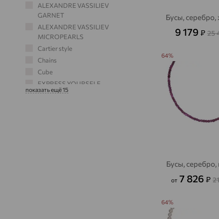
ALEXANDRE VASSILIEV
GARNET
Бусы, серебро,
ALEXANDRE VASSILIEV
9 179
₽
25 
MICROPEARLS
Cartier style
64%
Chains
Cube
EXPRESS YOURSELF
показать ещё 15
Fresh
Бусы, серебро,
7 826
₽
2
от
64%