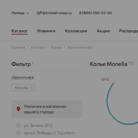
Липецк
QP@kristall-shop.ru
8 (800) 250-02-30
Каталог
Новинки
Коллекции
Акции
Распрод
Главная
Каталог
Колье
Колье Monella
Фильтр
Колье Monella
1
113
сбросить все
64%
Monella
Наличие в магазинах
вашего города
ул. Зегеля, 27/2
просп. Победы, 2, ТЦ «Уют»