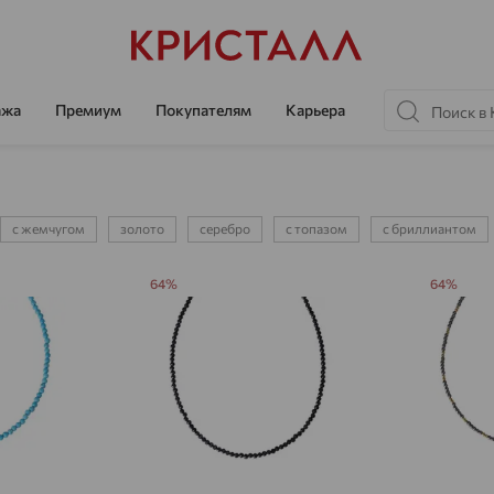
ажа
Премиум
Покупателям
Карьера
с жемчугом
золото
серебро
с топазом
с бриллиантом
64%
64%